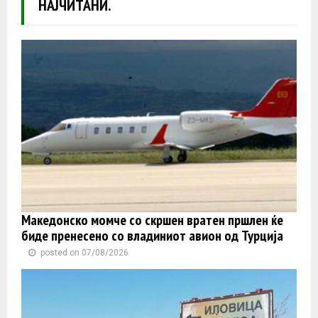
НАЈЧИТАНИ.
Македонско момче со скршен вратен пршлен ќе
биде пренесено со владиниот авион од Турција
posted on 07/08/2026