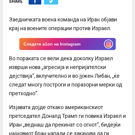
SHARE
E
N
Заедничката воена команда на Иран објави
крај на воените операции против Израел.
U
Следете a1on на Instagram
Во пораката се вели дека доколку Израел
изврши нова „агресија и непријателски
дејствија“, вклучително и во јужен Либан, „ќе
следат многу построги и поразорни мерки од
претходно“.
Изјавата дојде откако американскиот
претседател Доналд Трамп ги повика Израел и
Иран „веднаш да прекинат со огнот“, бидејќи
најновиот бран напади се заканува да ги