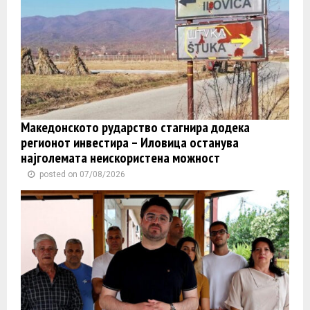
Македонското рударство стагнира додека
регионот инвестира – Иловица останува
најголемата неискористена можност
posted on 07/08/2026