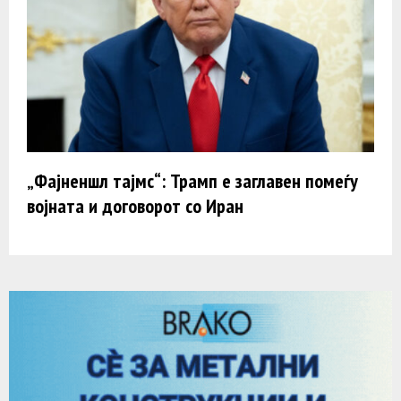
„Фајненшл тајмс“: Трамп e заглавен помеѓу
војната и договорот со Иран