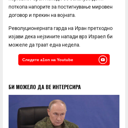
поткопа напорите за постигнување мировен
договор и прекин на војната.
Револуционерната гарда на Иран претходно
изјави дека нејзините напади врз Израел би
можеле да траат една недела.
Следете a1on на Youtube
БИ МОЖЕЛО ДА ВЕ ИНТЕРЕСИРА