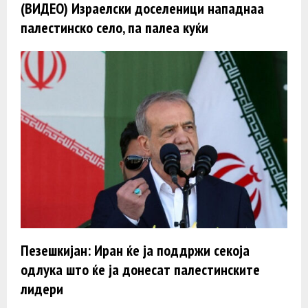
(ВИДЕО) Израелски доселеници нападнаа
палестинско село, па палеа куќи
Пезешкијан: Иран ќе ја поддржи секоја
одлука што ќе ја донесат палестинските
лидери