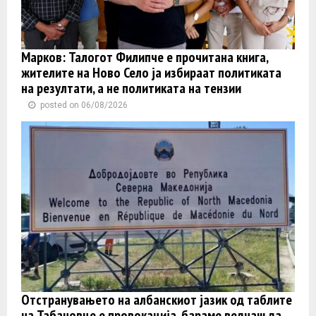
Марков: Талогот Филипче е прочитана книга,
жителите на Ново Село ја избираат политиката
на резултати, а не политиката на тензии
posted on 06/08/2026
Отстранувањето на албанскиот јазик од таблите
на Табановце е провокација, бараме веднаш да