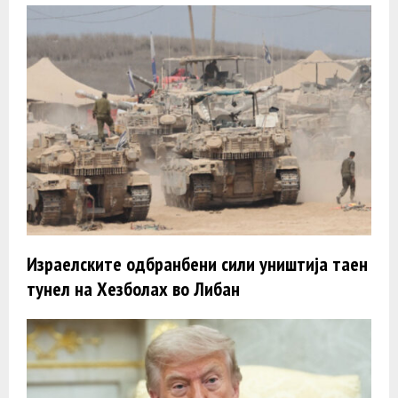
Израелските одбранбени сили уништија таен
тунел на Хезболах во Либан