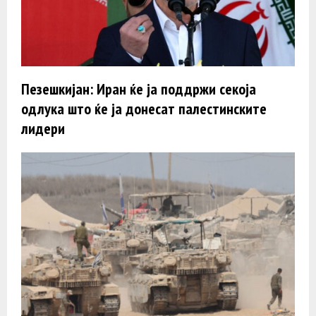
Пезешкијан: Иран ќе ја поддржи секоја
одлука што ќе ја донесат палестинските
лидери