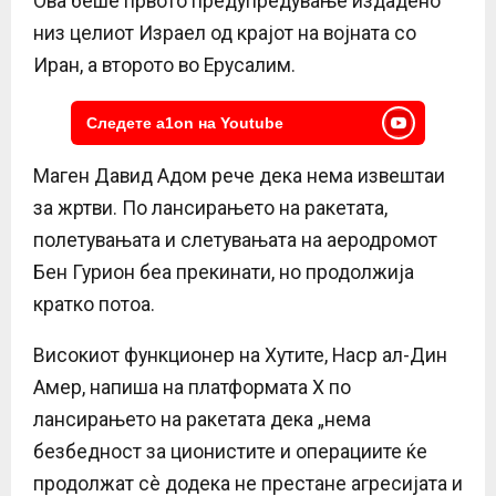
Ова беше првото предупредување издадено
низ целиот Израел од крајот на војната со
Иран, а второто во Ерусалим.
Следете a1on на Youtube
Маген Давид Адом рече дека нема извештаи
за жртви. По лансирањето на ракетата,
полетувањата и слетувањата на аеродромот
Бен Гурион беа прекинати, но продолжија
кратко потоа.
Високиот функционер на Хутите, Наср ал-Дин
Амер, напиша на платформата X по
лансирањето на ракетата дека „нема
безбедност за ционистите и операциите ќе
продолжат сè додека не престане агресијата и