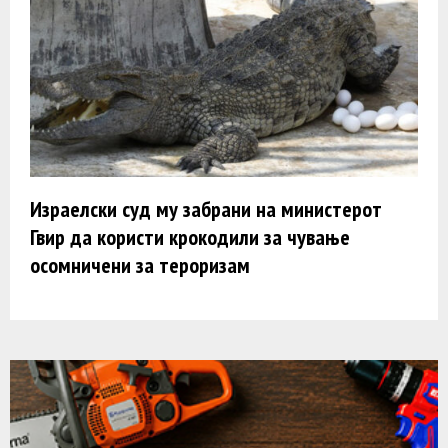
Израелски суд му забрани на министерот
Гвир да користи крокодили за чување
осомничени за тероризам