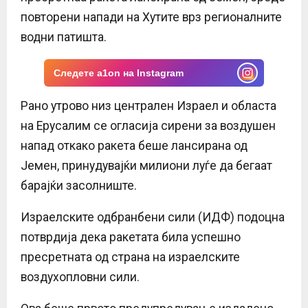
E
повторени напади на Хутите врз регионалните
водни патишта.
N
Следете a1on на Instagram
U
Рано утрово низ централен Израел и областа
на Ерусалим се огласија сирени за воздушен
напад откако ракета беше лансирана од
Јемен, принудувајќи милиони луѓе да бегаат
барајќи засолниште.
Израелските одбранбени сили (ИДФ) подоцна
потврдија дека ракетата била успешно
пресретната од страна на израелските
воздухопловни сили.