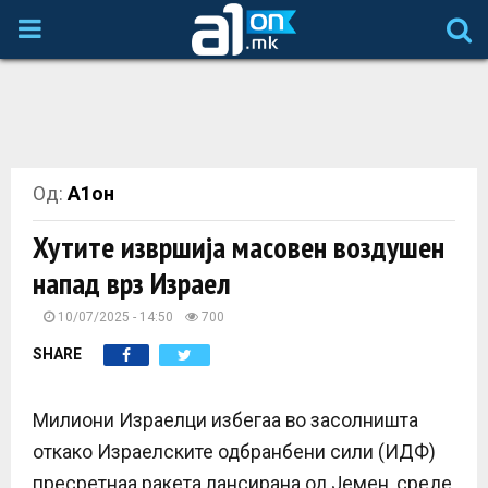
P
R
I
Од:
А1он
M
Хутите извршија масовен воздушен
A
напад врз Израел
R
10/07/2025 - 14:50
700
SHARE
Y
Милиони Израелци избегаа во засолништа
M
откако Израелските одбранбени сили (ИДФ)
пресретнаа ракета лансирана од Јемен, среде