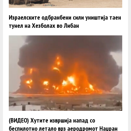
Израелските одбранбени сили уништија таен
тунел на Хезболах во Либан
(ВИДЕО) Хутите извршија напад со
беспилотно летало врз аеродромот Наџран