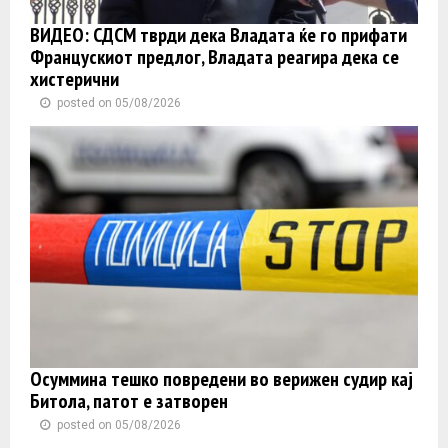
ВИДЕО: СДСМ тврди дека Владата ќе го прифати
Францускиот предлог, Владата реагира дека се
хистерични
posted on 05/08/2026
Осуммина тешко повредени во верижен судир кај
Битола, патот е затворен
posted on 05/08/2026