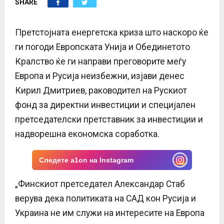
SHARE
E
N
Претстојната енергетска криза што наскоро ќе
ги погоди Европската Унија и Обединетото
U
Кралство ќе ги направи преговорите меѓу
Европа и Русија неизбежни, изјави денес
Кирил Дмитриев, раководител на Рускиот
фонд за директни инвестиции и специјален
претседателски претставник за инвестиции и
надворешна економска соработка.
Следете a1on на Instagram
„Финскиот претседател Александар Стаб
верува дека политиката на САД кон Русија и
Украина не им служи на интересите на Европа