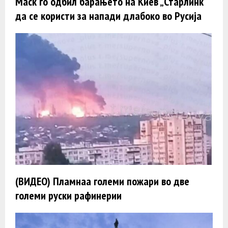
Маск го одбил барањето на Киев „Старлинк“
да се користи за напади длабоко во Русија
(ВИДЕО) Пламнаа големи пожари во две
големи руски рафинерии