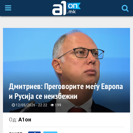
P
R
I
M
A
Дмитриев: Преговорите меѓу Европа
R
и Русија се неизбежни
Y
12/05/2026 - 22:22
199
M
Од:
А1он