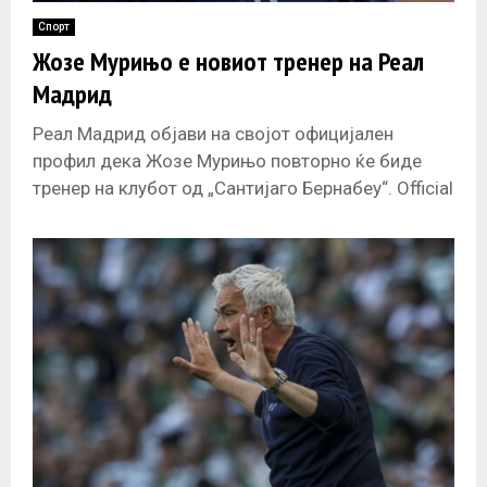
Спорт
Жозе Мурињо е новиот тренер на Реал
Мадрид
Реал Мадрид објави на својот официјален
профил дека Жозе Мурињо повторно ќе биде
тренер на клубот од „Сантијаго Бернабеу“. Official
Announcement: José Mourinho. — Real