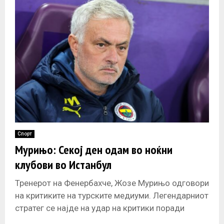
Спорт
Мурињо: Секој ден одам во ноќни
клубови во Истанбул
Тренерот на Фенербахче, Жозе Мурињо одговори
на критиките на турските медиуми. Легендарниот
стратег се најде на удар на критики поради
лошите резултати на неговиот тим.