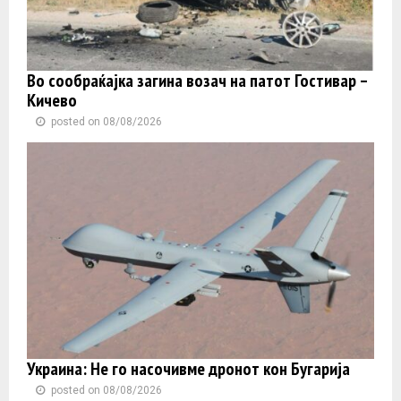
Во сообраќајка загина возач на патот Гостивар –
Кичево
posted on 08/08/2026
Украина: Не го насочивме дронот кон Бугарија
posted on 08/08/2026