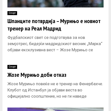
Спорт
Шпанците потврдија – Мурињо е новиот
тренер на Реал Мадрид
Фудбалскиот свет се подготвува за нов
земјотрес, бидејќи мадридскиот весник „Марка“
објави ексклузивна вест – Жозе Мурињо се
враќа во Реал Мадрид! Според овој
традиционално
Спорт
Жозе Мурињо доби отказ
Жозе Мурињо повеќе не е тренер на Фенербахче.
Клубот од Истанбул ја објави веста во
официјално соопштение, но не ги наведе
причините за раскинувањето на