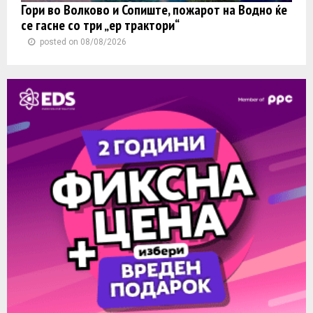
Гори во Волково и Сопиште, пожарот на Водно ќе
се гасне со три „ер трактори“
posted on 08/08/2026