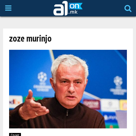
P
R
zoze murinjo
I
M
A
R
Y
M
Спорт