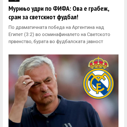
E
Мурињо удри по ФИФА: Ова е грабеж,
срам за светскиот фудбал!
N
По драматичната победа на Аргентина над
U
Египет (3:2) во осминафиналето на Светското
првенство, бурата во фудбалската јавност
дополнително ја подигна Жозе Мурињо, кој не
штедеше