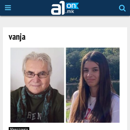
P
R
vanja
I
M
A
R
Y
M
Македонија