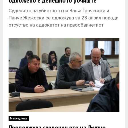
одложено е денешното рочиште
Судењето за убиството на Вања Ѓорчевска и
Панче Жежоски се одложува за 23 април поради
отсуство на адвокатот на првообвинетиот
Љупчо Палевски. Судијата Ивица Стефановски,
Македонија
Продолжува сведочењето на Љупчо