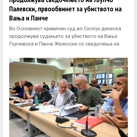
Палевски, првообвинет за убиството на
Вања и Панче
Во Основниот кривичен суд во Скопје денеска
продолжува судењето за убиството на Вања
Ѓорчевска и Панче Жежоски со сведочење на
првообвинетиот Љупчо Палевски, којшто треба