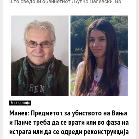
што сведочи обвинетиот Љупчо Палевски. Во
својот исказ, тој денеска
Македонија
Манев: Предметот за убиството на Вања
и Панче треба да се врати или во фаза на
истрага или да се одреди реконструкција