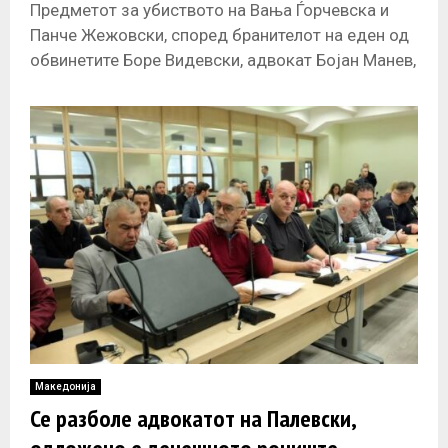
Предметот за убиството на Вања Ѓорчевска и
Панче Жежовски, според бранителот на еден од
обвинетите Боре Видевски, адвокат Бојан Манев,
треба да се врати или
Македонија
Се разболе адвокатот на Палевски,