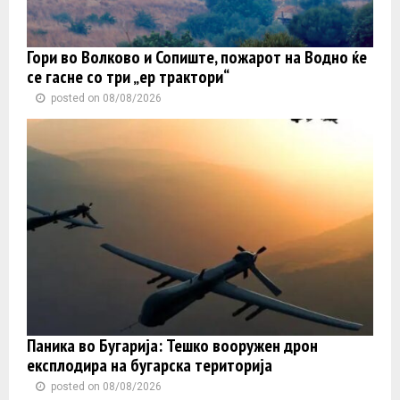
Гори во Волково и Сопиште, пожарот на Водно ќе
се гасне со три „ер трактори“
posted on 08/08/2026
Паника во Бугарија: Тешко вооружен дрон
експлодира на бугарска територија
posted on 08/08/2026