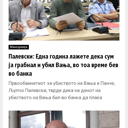
Македонија
Палевски: Една година лажете дека сум
ја грабнал и убил Вања, во тоа време бев
во банка
Првообвинетиот за убиството на Вања и Панче,
Љупчо Палевски, тврди дека на денот на
убиството на Вања бил во банка да плаќа
сметки, по што