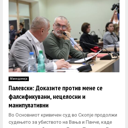
Македонија
Палевски: Доказите против мене се
фалсификувани, нецелосни и
манипулативни
Во Основниот кривичен суд во Скопје продолжи
судењето за убиството на Вања и Панче, каде