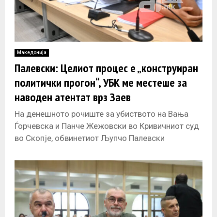
Македонија
Палевски: Целиот процес е „конструиран
политички прогон“, УБК ме местеше за
наводен атентат врз Заев
На денешното рочиште за убиството на Вања
Ѓорчевска и Панче Жежовски во Кривичниот суд
во Скопје, обвинетиот Љупчо Палевски
одговараше на вкрстени прашања од Јавното