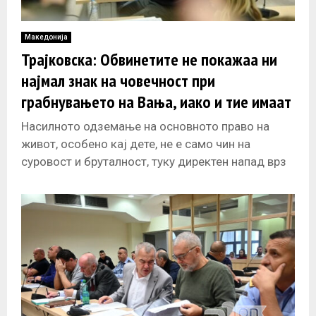
Македонија
Трајковска: Обвинетите не покажаа ни
најмал знак на човечност при
грабнувањето на Вања, иако и тие имаат
деца
Насилното одземање на основното право на
живот, особено кај дете, не е само чин на
суровост и бруталност, туку директен напад врз
човештвото, рече обвинителката