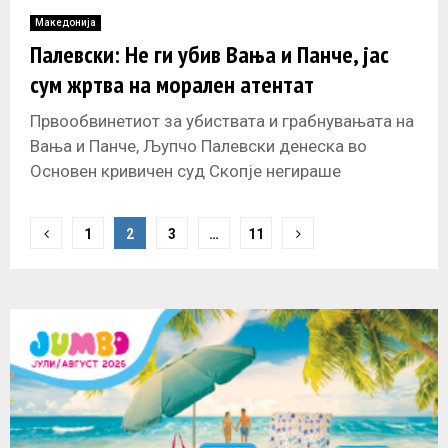
Македонија
Палевски: Не ги убив Вања и Панче, јас
сум жртва на морален атентат
Првообвинетиот за убиствата и грабнувањата на
Вања и Панче, Љупчо Палевски денеска во
Основен кривичен суд Скопје негираше
одговoрност, тврдејќи дека нема мотив за такви
P
1
2
3
…
11
o
s
t
s
n