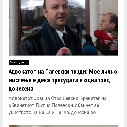
Македонија
Адвокатот на Палевски тврди: Мое лично
мислење е дека пресудата е однапред
донесена
Адвокатот Јовица Страшевски, бранител на
обвинетиот Љупчо Палевски, обвинет за
убиството на Вања и Панче, денеска во
Основниот кривичен суд во Скопје истакна дека
постојат