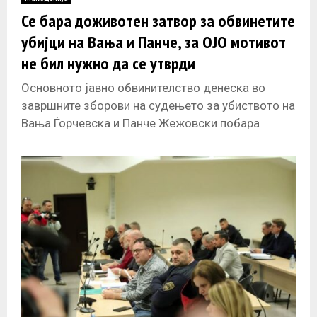
E
Се бара доживотен затвор за обвинетите
убијци на Вања и Панче, за ОЈО мотивот
N
не бил нужно да се утврди
U
Основното јавно обвинителство денеска во
завршните зборови на судењето за убиството на
Вања Ѓорчевска и Панче Жежовски побара
максимална казна доживотен затвор за
четворицата обвинети