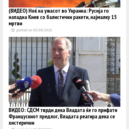
(ВИДЕО) Ноќ на ужасот во Украина: Русија го
нападна Киев со балистички ракети, најмалку 15
мртви
posted on 05/08/2026
ВИДЕО: СДСМ тврди дека Владата ќе го прифати
Францускиот предлог, Владата реагира дека се
хистерични