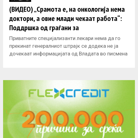
E
(ВИДЕО) „Срамота е, на онкологија нема
доктори, а овие млади чекаат работа“:
N
Поддршка од граѓани за
специјализантите
U
Приватните специјализанти лекари нема да го
прекинат генералниот штрајк се додека не ја
дочекаат информацијата од Владата во писмена
форма дека се прифатени нивните барања