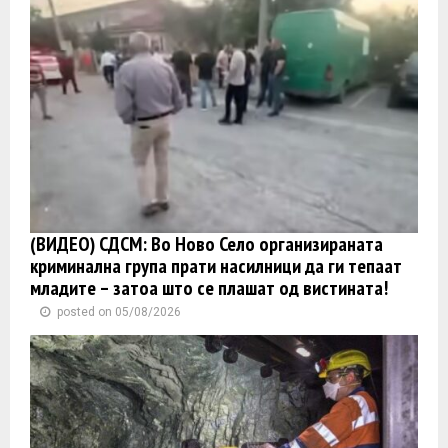
(ВИДЕО) СДСМ: Во Ново Село организираната
криминална група прати насилници да ги тепаат
младите – затоа што се плашат од вистината!
posted on 05/08/2026