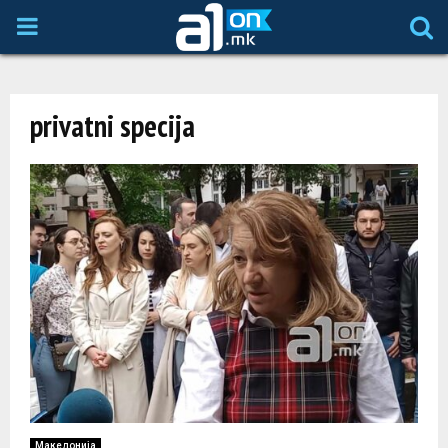
P
R
privatni specija
I
M
A
R
Y
M
Македонија