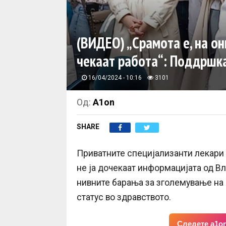
(ВИДЕО) „Срамота е, на он
чекаат работа“: Поддршка
16/04/2024 - 10:16
3101
Од:
A1on
SHARE
Приватните специјализанти лекари 
не ја дочекаат информацијата од В
нивните барања за зголемување на
статус во здравството.
Следете a1on