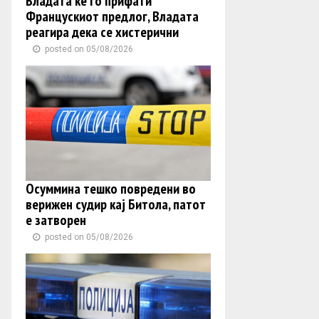
Владата ќе го прифати
Францускиот предлог, Владата
реагира дека се хистерични
posted on 05/08/2026
Осуммина тешко повредени во
верижен судир кај Битола, патот
е затворен
posted on 05/08/2026