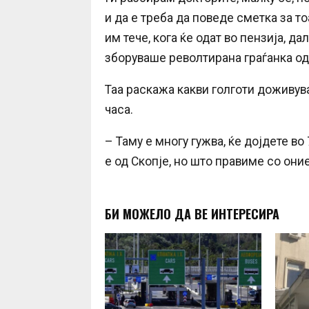
и да е треба да поведе сметка за т
им тече, кога ќе одат во пензија, д
зборуваше револтирана граѓанка од
Таа раскажа какви голготи доживув
часа.
– Таму е многу гужва, ќе дојдете во 
е од Скопје, но што правиме со оние
БИ МОЖЕЛО ДА ВЕ ИНТЕРЕСИРА