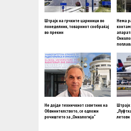
Штрајк на грчките цариници во
Нема р
понеделник, товарниот сообраќај
контам
во прекин
апарати
Онколо
поплав
Не дојде техничкиот советник на
Штрајк 
Обвинителството, се одложи
„Луфтха
рочиштето за „Онкологија“
летови