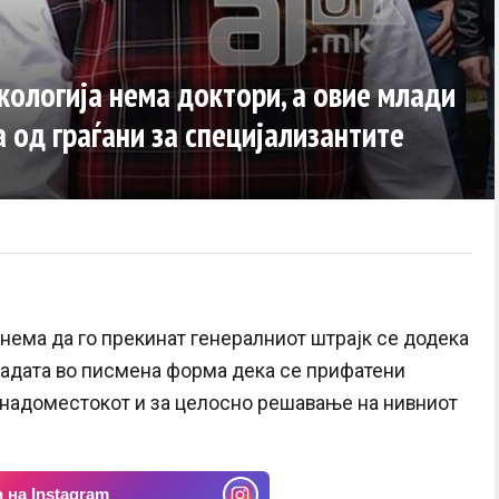
кологија нема доктори, а овие млади
 од граѓани за специјализантите
нема да го прекинат генералниот штрајк се додека
ладата во писмена форма дека се прифатени
 надоместокот и за целосно решавање на нивниот
 на Instagram