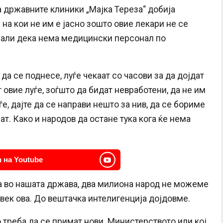
на државните клиники „Мајка Тереза“ добија
на кои не им е јасно зошто овие лекари не се
 жали дека нема медицински персонал по
да се поднесе, луѓе чекаат со часови за да дојдат
 овие луѓе, зоѓшто да бидат невработени, да не им
е, дајте да се направи нешто за нив, да се бориме
нат. Како и народов да остане тука кога ќе нема
 на Youtube
а во нашата држава, два милиона народ не можеме
 век ова. До вештачка интелигенција дојдовме.
о треба да се примат нови. Министерството или кој