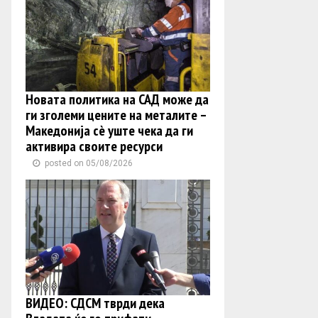
Новата политика на САД може да
ги зголеми цените на металите –
Македонија сè уште чека да ги
активира своите ресурси
posted on 05/08/2026
ВИДЕО: СДСМ тврди дека