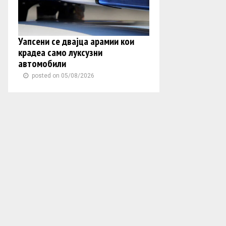
Уапсени се двајца арамии кои
крадеа само луксузни
автомобили
posted on 05/08/2026