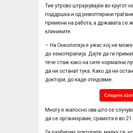
Тие утрово штрајкувајќи во кругот 
поддршка и од револтирани граѓани 
примени на работа, а државата се
клиниките.
– На Онкологија е ужас кој не може 
до хемотерапија. Дајте да ги примат
тече стаж како на сите нормални луѓ
да ни останат тука. Како да ни оста
доктори, до каде отидовме.
Следете a1on
Многу е жалосно ова што се случув
да се организраме, срамота е во 21
Ги разбирам докторите, малку се, н