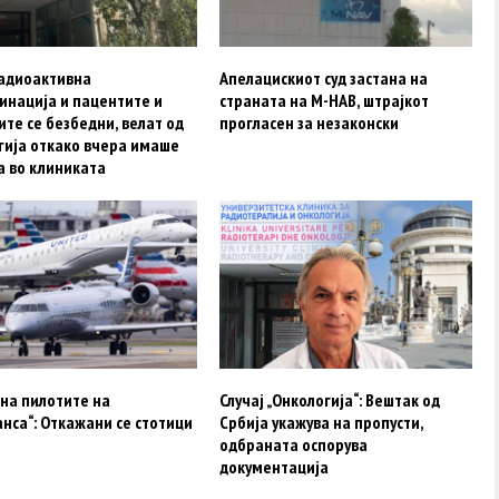
адиоактивна
Апелацискиот суд застана на
инација и пацентите и
страната на М-НАВ, штрајкот
те се безбедни, велат од
прогласен за незаконски
гија откако вчера имаше
а во клиниката
на пилотите на
Случај „Онкологија“: Вештак од
нса“: Откажани се стотици
Србија укажува на пропусти,
одбраната оспорува
документација