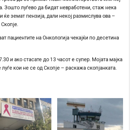
оа. Зошто луѓево да бидат невработени, стаж нека
али ќе земат пензија, дали некој размислува ова –
 Скопје.
аат пациентите на Онкологија чекајќи по десетина
7.30 и ако стасате до 13 часот е супер. Мојата мајка
 луѓе кои не се од Скопје – раскажа скопјанката.