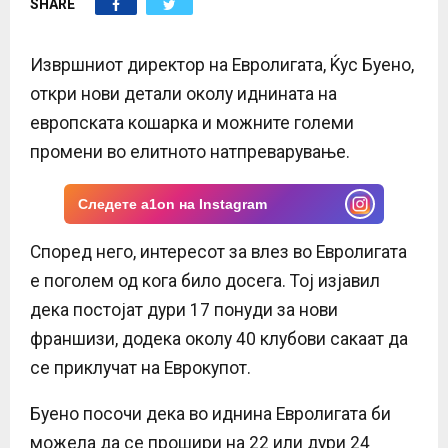
SHARE
E
N
Извршниот директор на Евролигата, Ќус Буено,
откри нови детали околу иднината на
U
европската кошарка и можните големи
промени во елитното натпреварување.
Следете a1on на Instagram
Според него, интересот за влез во Евролигата
е поголем од кога било досега. Тој изјавил
дека постојат дури 17 понуди за нови
франшизи, додека околу 40 клубови сакаат да
се приклучат на Еврокупот.
Буено посочи дека во иднина Евролигата би
можела да се прошири на 22 или дури 24