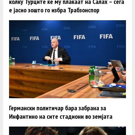
колку Турците ќе му плаќаат на Салах – сега
е јасно зошто го избра Трабзонспор
Германски политичар бара забрана за
Инфантино на сите стадиони во земјата