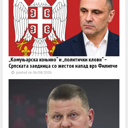
„Комуњарска коњино“ и „политички кловн“ –
Српската заедница со жесток напад врз Филипче
posted on 06/08/2026