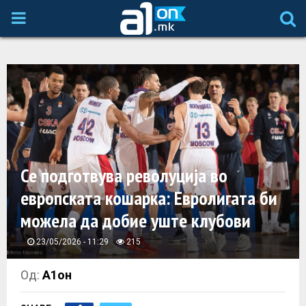
P
R
I
M
A
Се подготвува револуција во
европската кошарка: Евролигата би
R
можела да добие уште клубови
Y
23/05/2026 - 11:29
215
M
Од:
А1он