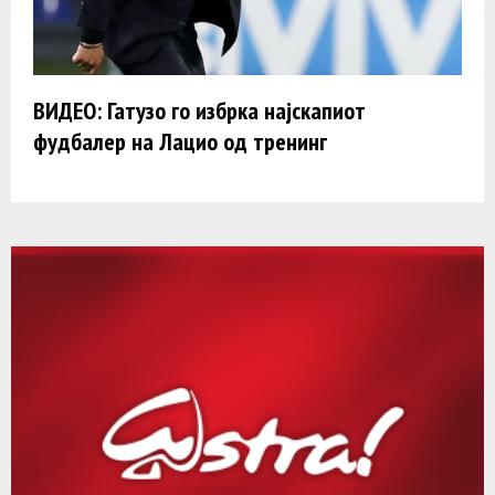
ВИДЕО: Гатузо го избрка најскапиот
фудбалер на Лацио од тренинг