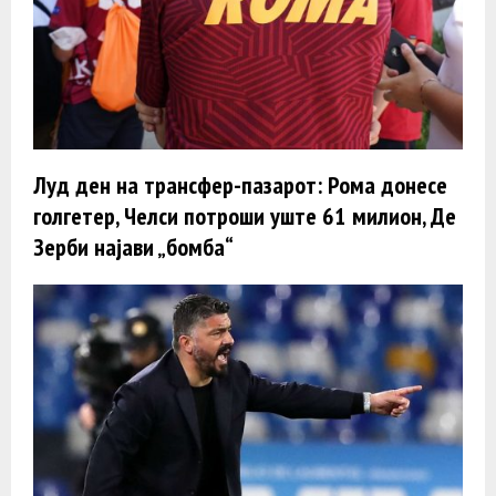
Луд ден на трансфер-пазарот: Рома донесе
голгетер, Челси потроши уште 61 милион, Де
Зерби најави „бомба“