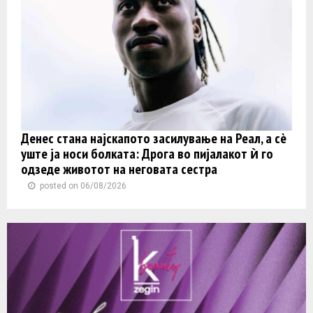
Денес стана најскапото засилување на Реал, а сè
уште ја носи болката: Дрога во пијалакот ѝ го
одзеде животот на неговата сестра
posted on 06/08/2026