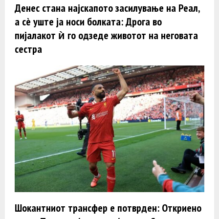
Денес стана најскапото засилување на Реал,
а сè уште ја носи болката: Дрога во
пијалакот ѝ го одзеде животот на неговата
сестра
Шокантниот трансфер е потврден: Откриено