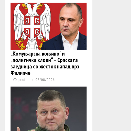
„Комуњарска коњино“ и
„политички кловн“ – Српската
заедница со жесток напад врз
Филипче
posted on 06/08/2026