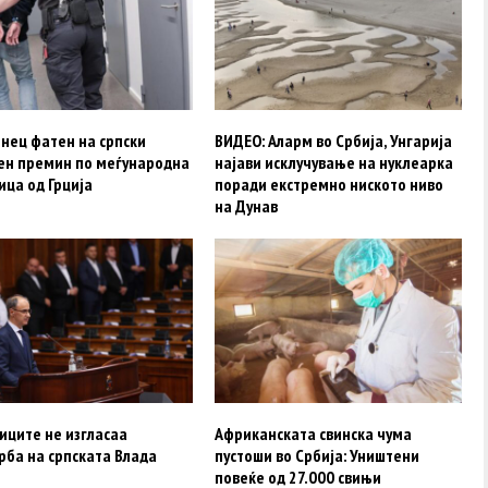
нец фатен на српски
ВИДЕО: Аларм во Србија, Унгарија
ен премин по меѓународна
најави исклучување на нуклеарка
ица од Грција
поради екстремно ниското ниво
на Дунав
иците не изгласаа
Африканската свинска чума
рба на српската Влада
пустоши во Србија: Уништени
повеќе од 27.000 свињи