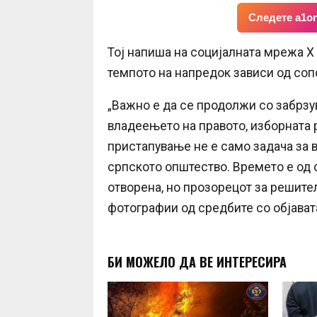
Следете a1on
Тој напиша на социјалната мрежа X 
темпото на напредок зависи од соп
„Важно е да се продолжи со забрзу
владеењето на правото, изборната
пристапување не е само задача за в
српското општество. Времето е од 
отворена, но прозорецот за решителн
фотографии од средбите со објават
БИ МОЖЕЛО ДА ВЕ ИНТЕРЕСИРА