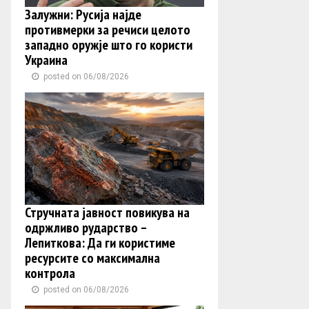
Залужни: Русија најде
противмерки за речиси целото
западно оружје што го користи
Украина
posted on 06/08/2026
Стручната јавност повикува на
одржливо рударство –
Лепиткова: Да ги користиме
ресурсите со максимална
контрола
posted on 06/08/2026