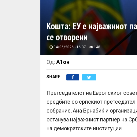
Кошта: ЕУ е најважниот па
се отворени
04/06/2026 - 16:37
148
Од:
А1он
SHARE
Претседателот на Европскиот совет,
средбите со српскиот претседател 
собрание, Ана Брнабиќ и организаци
останува најважниот партнер на Срб
на демократските институции.