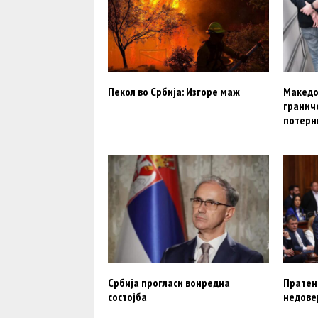
Пекол во Србија: Изгоре маж
Македо
гранич
потерн
Србија прогласи вонредна
Пратен
состојба
недове