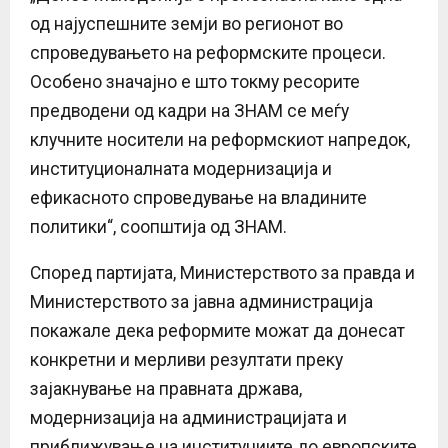
од најуспешните земји во регионот во
спроведувањето на реформските процеси.
Особено значајно е што токму ресорите
предводени од кадри на ЗНАМ се меѓу
клучните носители на реформскиот напредок,
институционалната модернизација и
ефикасното спроведување на владините
политики“, соопштија од ЗНАМ.
Според партијата, Министерството за правда и
Министерството за јавна администрација
покажале дека реформите можат да донесат
конкретни и мерливи резултати преку
зајакнување на правната држава,
модернизација на администрацијата и
приближување на институциите до европските