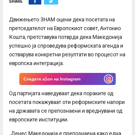
SHARE
E
N
Движењето ЗНАМ оцени дека посетата на
претседателот на Европскиот совет, Антонио
U
Кошта, претставува потврда дека Македонија
успешно ја спроведува реформската агенда и
остварува конкретни резултати во процесот на
европска интеграција.
Следете a1on на Instagram
Од партијата наведуваат дека пораките од
посетата покажуваат оти реформските напори
на државата се препознаени и вреднувани од
европските институции.
„Денес Македонија е препознаена како една