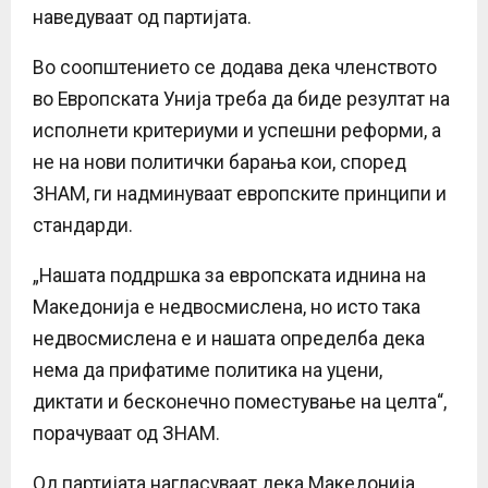
наведуваат од партијата.
Во соопштението се додава дека членството
во Европската Унија треба да биде резултат на
исполнети критериуми и успешни реформи, а
не на нови политички барања кои, според
ЗНАМ, ги надминуваат европските принципи и
стандарди.
„Нашата поддршка за европската иднина на
Македонија е недвосмислена, но исто така
недвосмислена е и нашата определба дека
нема да прифатиме политика на уцени,
диктати и бесконечно поместување на целта“,
порачуваат од ЗНАМ.
Од партијата нагласуваат дека Македонија