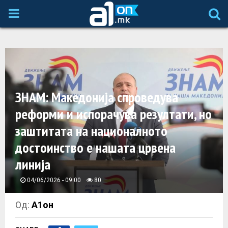
P
R
I
ЗНАМ: Македонија спроведува
M
реформи и испорачува резултати, но
A
заштитата на националното
достоинство е нашата црвена
R
линија
Y
04/06/2026 - 09:00
80
M
Од:
А1он