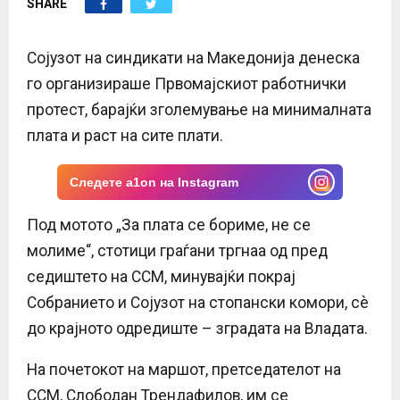
SHARE
E
N
Сојузот на синдикати на Македонија денеска
го организираше Првомајскиот работнички
U
протест, барајќи зголемување на минималната
плата и раст на сите плати.
Следете a1on на Instagram
Под мотото „За плата се бориме, не се
молиме“, стотици граѓани тргнаа од пред
седиштето на ССМ, минувајќи покрај
Собранието и Сојузот на стопански комори, сè
до крајното одредиште – зградата на Владата.
На почетокот на маршот, претседателот на
ССМ, Слободан Трендафилов, им се