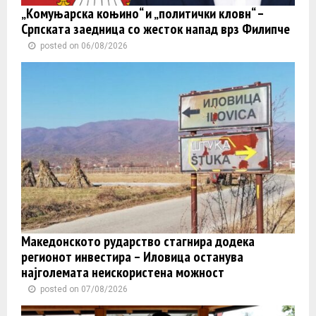
„Комуњарска коњино“ и „политички кловн“ –
Српската заедница со жесток напад врз Филипче
posted on 06/08/2026
Македонското рударство стагнира додека
регионот инвестира – Иловица останува
најголемата неискористена можност
posted on 07/08/2026