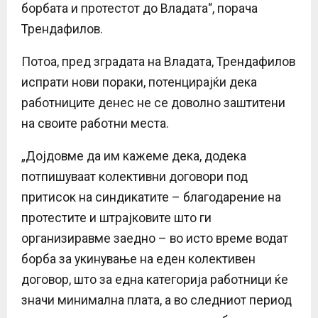
борбата и протестот до Владата“, порача
Трендафилов.
Потоа, пред зградата на Владата, Трендафилов
испрати нови пораки, потенцирајќи дека
работниците денес не се доволно заштитени
на своите работни места.
„Дојдовме да им кажеме дека, додека
потпишуваат колективни договори под
притисок на синдикатите – благодарение на
протестите и штрајковите што ги
организиравме заедно – во исто време водат
борба за укинување на еден колективен
договор, што за една категорија работници ќе
значи минимална плата, а во следниот период