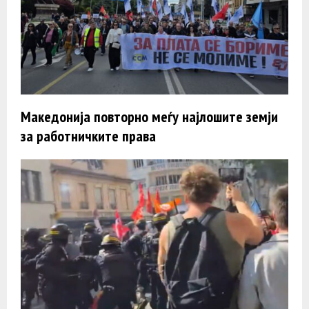
Македонија повторно меѓу најлошите земји
за работничките права