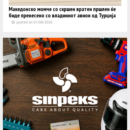
Македонско момче со скршен вратен пршлен ќе
биде пренесено со владиниот авион од Турција
posted on 07/08/2026