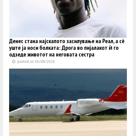
Денес стана најскапото засилување на Реал, а сè
уште ја носи болката: Дрога во пијалакот ѝ го
одзеде животот на неговата сестра
posted on 06/08/2026