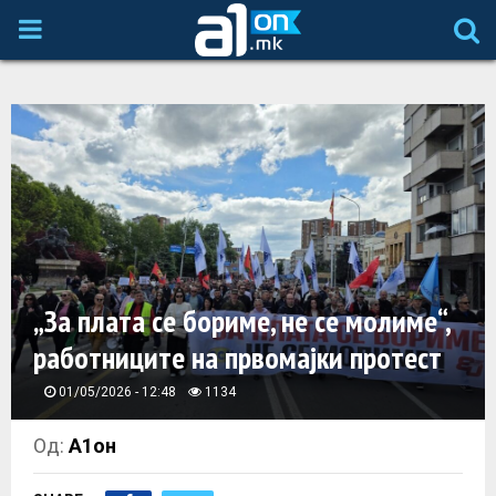
P
R
I
M
A
„За плата се бориме, не се молиме“,
R
работниците на првомајки протест
Y
01/05/2026 - 12:48
1134
M
Од:
А1он