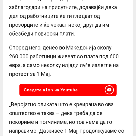
заблагодари на присутните, додавајќи дека
дел од работниците ќе ги гледаат од
прозорците и ќе чекаат некој друг да им
обезбеди повисоки плати.
Според него, денес во Македонија околу
260.000 работници живеат со плата под 600
евра, а само неколку илјади луѓе излегле на
протест за 1 Мај.
Следете a1on на Youtube
„Веројатно сликата што е креирана во ова
општество е таква – дека треба да се
покориме и потчиниме, но тоа нема да го
направиме. Да живее 1 Мај, продолжуваме со