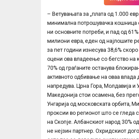
– Ветувањата за „плата од 1.000 ев
минимална потрошувачка кошница од
ни основните потреби, и пад од 61
милиони евра, еден од најлошите р
за пет години изнесува 38,6% скоро
оцени ова владеење со бегство на к
70% од граѓаните останува блокира
активното одбивање на оваа влада д
напредува. Црна Гора, Молдавија и 
Македонија стои осамена, без прег
Унгарија од московската орбита, М
проксии во регионот што се гледа с
на Скопје. Албанскиот народ 30% о
не нејзин партнер. Охридскиот дого