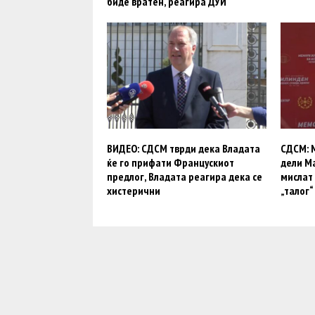
биде вратен, реагира ДУИ
ВИДЕО: СДСМ тврди дека Владата
СДСМ: М
ќе го прифати Францускиот
дели Ма
предлог, Владата реагира дека се
мислат 
хистерични
„талог“