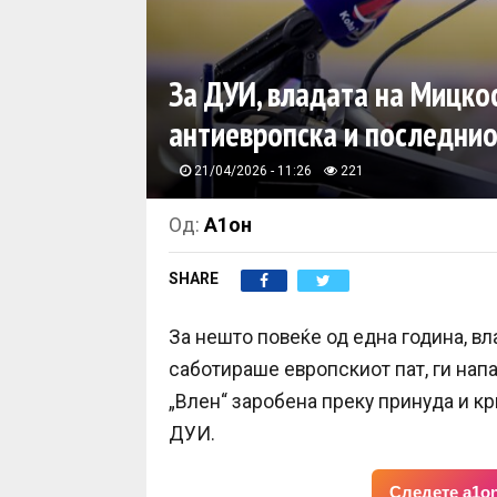
За ДУИ, владата на Мицкос
антиевропска и последнио
21/04/2026 - 11:26
221
Од:
А1он
SHARE
За нешто повеќе од една година, вл
саботираше европскиот пат, ги напа
„Влен“ заробена преку принуда и к
ДУИ.
Следете a1on