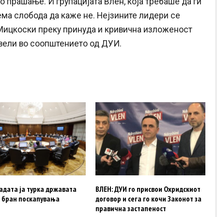
о прашање. И групацијата Влен, која требаше да ги
ема слобода да каже не. Нејзините лидери се
Мицкоски преку принуда и кривична изложеност
 вели во соопштението од ДУИ.
адата ја турка државата
ВЛЕН: ДУИ го присвои Охридскиот
в бран поскапувања
договор и сега го кочи Законот за
правична застапеност