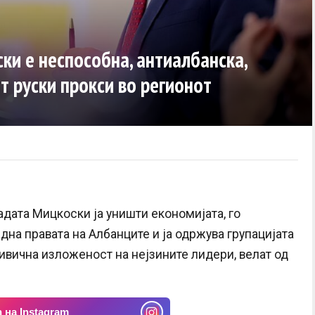
ки е неспособна, антиалбанска,
т руски прокси во регионот
адата Мицкоски ја уништи економијата, го
дна правата на Албанците и ја одржува групацијата
ривична изложеност на нејзините лидери, велат од
 на Instagram