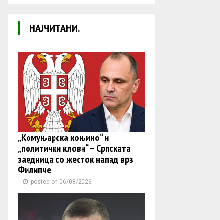
НАЈЧИТАНИ.
„Комуњарска коњино“ и
„политички кловн“ – Српската
заедница со жесток напад врз
Филипче
posted on 06/08/2026