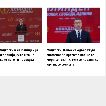
ицкоски и на Илинден ја
Мицкоски: Денес се одбележува
кедонија, сите што не
споменот за времето кое не се
како него ги нарекува
мери со години, туку со идеали, со
жртви, со соништа!