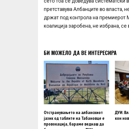
сето тоа се доведува систематски в
претставува Албанците во власта, н
држат под контрола на премиерот 
коалиција заробена, не избрана, се
БИ МОЖЕЛО ДА ВЕ ИНТЕРЕСИРА
Отстранувањето на албанскиот
ДУИ: Вл
јазик од таблите на Табановце е
кон но
провокација, бараме веднаш да