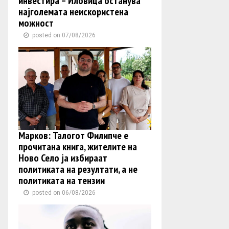
инвестира – Иловица останува
најголемата неискористена
можност
posted on 07/08/2026
Марков: Талогот Филипче е
прочитана книга, жителите на
Ново Село ја избираат
политиката на резултати, а не
политиката на тензии
posted on 06/08/2026