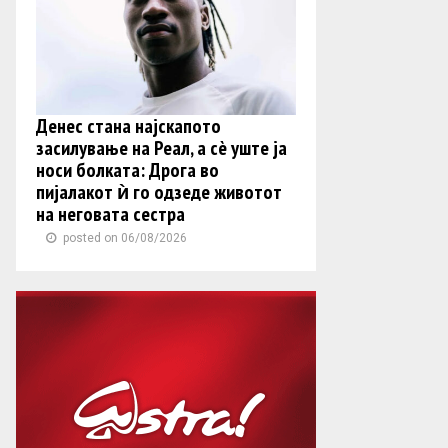
Денес стана најскапото
засилување на Реал, а сè уште ја
носи болката: Дрога во
пијалакот ѝ го одзеде животот
на неговата сестра
posted on 06/08/2026