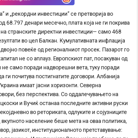
ра“ и „рекордни инвестиции“ се претворија во
 68.797 денари месечно, плата која не ги покрива
% на странските директни инвестиции— само 468
езултати во цел Балкан. Кумулативната инфлација
 двојно повеќе од регионалниот просек. Пазарот го
апитал не со аплауз. Европскиот пат, посакуван од
н не само поради надворешни вета, туку поради
а ги почитува постигнатите договори. Албанија
Украина имаат јасни хоризонти. Северна
овори, без перспектива. Со оддалечувањето на
ицкоски и Вучиќ останаа последните активни руски
екојдневно во реториката, одлуките и сојузниците
д вкупното население беше мета на оваа политика,
вор, јазикот, институционалното претставување: