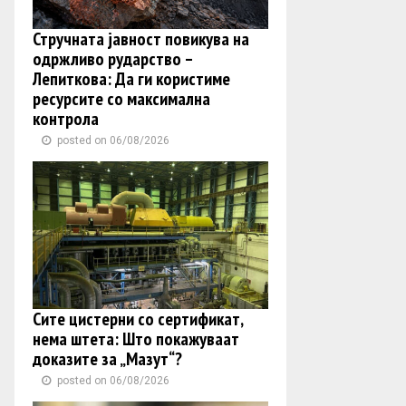
Стручната јавност повикува на
одржливо рударство –
Лепиткова: Да ги користиме
ресурсите со максимална
контрола
posted on 06/08/2026
Сите цистерни со сертификат,
нема штета: Што покажуваат
доказите за „Мазут“?
posted on 06/08/2026