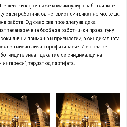
 Пешевски кој ги лаже и манипулира работниците
ку еден работник од неговиот синдикат не може да
на работа. Од сево ова произлегува дека
т таканаречена борба за работнички права, туку
исоки лични примања и привилегии, а синдикалната
ент за нивно лично профитирање. И во ова се
работниците знаат дека тие се синдикалци на
 интереси“, тврдат од партијата.