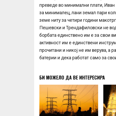
преведе во минимални плати, Иван
за минималец, лани земал пари кол
земе ниту за четири години макотрп
Пешевски и Трендафиловски не вода
борбата единствено им е за свои в
активност им е единствени инструм
прочитани и никој не им верува, а 
батерии и дека работат само за свои
БИ МОЖЕЛО ДА ВЕ ИНТЕРЕСИРА