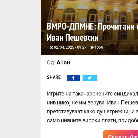
ВМРО-ДПМНЕ: Прочитани с
Иван Пешевски
02/04/2025 - 09:27
1058
Од:
А1он
SHARE
Игрите на таканаречените синдикал
нив никој не им верува. Иван Пешев
претставуваат како душегрижници з
само нивните високи плати, придо
Следете a1on