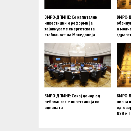
ВМРО-ДПМНЕ: Со капитални
ВМРО-Д
инвестиции и реформи ја
обвинув
зајакнуваме енергетската
а молч
стабилност на Македонија
здравс
ВМРО-ДПМНЕ: Секој денар од
ВМРО-Д
ребалансот е инвестиција во
нивна ш
иднината
одговор
ДУИ и Т