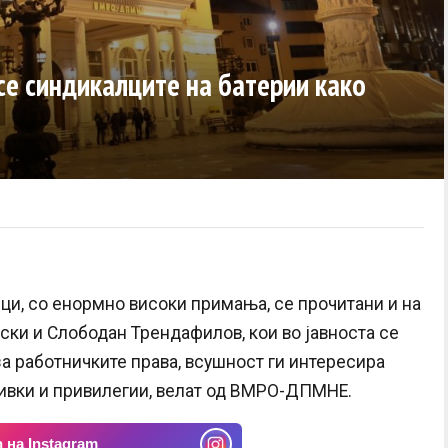
е синдикалците на батерии како
ци, со енормно високи примања, се прочитани и на
ски и Слободан Трендафилов, кои во јавноста се
а работничките права, всушност ги интересира
бивки и привилегии, велат од ВМРО-ДПМНЕ.
 на Instagram