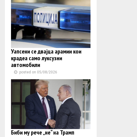
Уапсени се двајца арамии кои
крадеа само луксузни
автомобили
posted on 05/08/2026
Биби му рече „не“ на Трамп