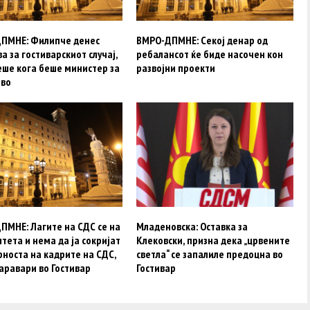
ПМНЕ: Филипче денес
ВМРО-ДПМНЕ: Секој денар од
а за гостиварскиот случај,
ребалансот ќе биде насочен кон
еше кога беше министер за
развојни проекти
тво
ПМНЕ: Лагите на СДС се на
Младеновска: Оставка за
тета и нема да ја сокријат
Клековски, призна дека „црвените
носта на кадрите на СДС,
светла“ се запалиле предоцна во
аравари во Гостивар
Гостивар