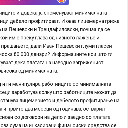
ниците и додека ја споменуваат минималната
отници дебело профитираат. И оваа лицемерна грижа
 на Пешевски и Трендафиловски, почнаа да се
кои им е преку глава од нивното лажење и
а прашањето, дали Иван Пешевски глуми гласен
исока 80.000 денари? Информациите кои што ги
уваат дека платата на наводно загрижениот
овисока од минималната.
 и ги манипулира работниците со минималната
сеци заработува колку што работниците можат да
 застанува лицемерието и дебелото профитирање на
а и првите два месеци од годинава, остварил
снови со договори на дело и заедно со платата
 ова сума на инкасирани финансиски средства се