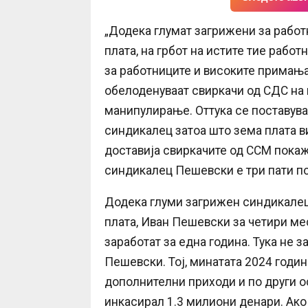
„Додека глумат загрижени за работ
плата, на грбот на истите тие раб
за работниците и високите примања
обелоденуваат свиркачи од СДС на 
манипулирање. Оттука се поставув
синдикалец затоа што зема плата в
доставија свиркачите од ССМ покаж
синдикалец Пешевски е три пати п
Додека глуми загрижен синдикалец
плата, Иван Пешевски за четири ме
заработат за една година. Тука не
Пешевски. Тој, минатата 2024 годин
дополнителни приходи и по други о
инкасирал 1.3 милиони денари. Ако