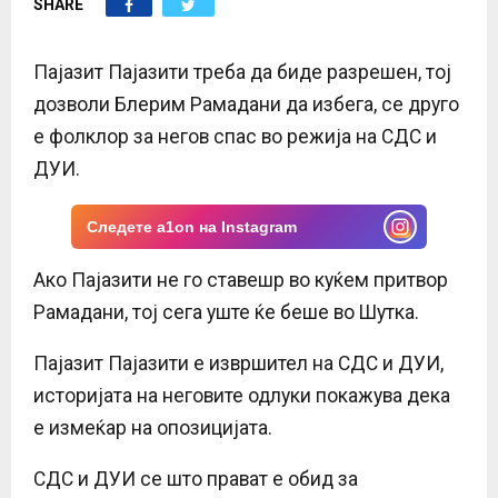
SHARE
E
N
Пајазит Пајазити треба да биде разрешен, тој
дозволи Блерим Рамадани да избега, се друго
U
е фолклор за негов спас во режија на СДС и
ДУИ.
Следете a1on на Instagram
Ако Пајазити не го ставешр во куќем притвор
Рамадани, тој сега уште ќе беше во Шутка.
Пајазит Пајазити е извршител на СДС и ДУИ,
историјата на неговите одлуки покажува дека
е измеќар на опозицијата.
СДС и ДУИ се што прават е обид за