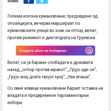
SHARE
E
N
Голема колона кумановчани, предовдене од
опозицијата, вечерва маршираат по
U
кумановските улици во знак на отпор, велат,
против режимот и диктатурата на Груевски.
Следете a1on на Instagram
Велат, си ја бараме слобадата и државата
назад, „отпор против мракот“, „Грујо оди си“,
„Грујо знај доаѓа твојот крај“, „Уаа апаши“.
Со овие извици кумановчани бараат оставка на
владата и предвремени парламентарни
избори.