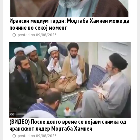
Ирански медиум тврди: Моџтаба Хамнеи може да
почине во секој момент
posted on 09/08/2026
(ВИДЕО) После долго време се појави снимка од
иранскиот лидер Моџтаба Хамнеи
posted on 09/08/2026