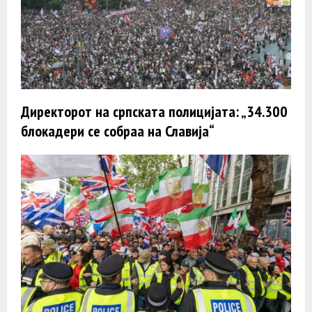
Директорот на српската полицијата: „34.300
блокадери се собраа на Славија“