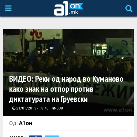
P
R
I
M
A
ВИДЕО: Реки од народ во Куманово
како знак на отпор против
R
диктатурата на Груевски
Y
21/01/2013 - 18:43
308
M
Од:
А1он