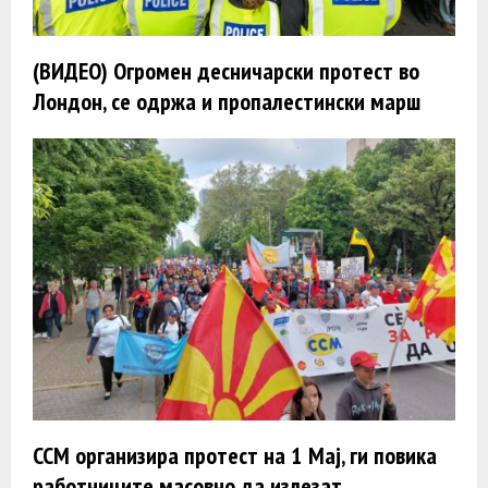
(ВИДЕО) Огромен десничарски протест во
Лондон, се одржа и пропалестински марш
ССМ организира протест на 1 Мај, ги повика
работниците масовно да излезат