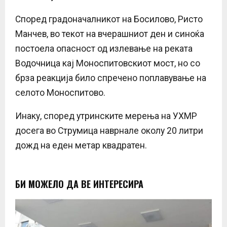
Според градоначалникот на Босилово, Ристо
Манчев, во текот на вчерашниот ден и синоќа
постоела опасност од излевање на реката
Водочница кај Моноспитовскиот мост, но со
брза реакција било спречено поплавување на
селото Моноспитово.
Инаку, според утринските мерења на УХМР
досега во Струмица наврнале околу 20 литри
дожд на еден метар квадратен.
БИ МОЖЕЛО ДА ВЕ ИНТЕРЕСИРА