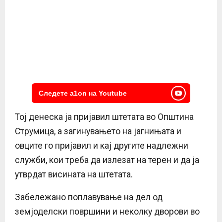
Следете a1on на Youtube
Тој денеска ја пријавил штетата во Општина
Струмица, а загинувањето на јагнињата и
овците го пријавил и кај другите надлежни
служби, кои треба да излезат на терен и да ја
утврдат висината на штетата.
Забележано поплавување на дел од
земјоделски површини и неколку дворови во