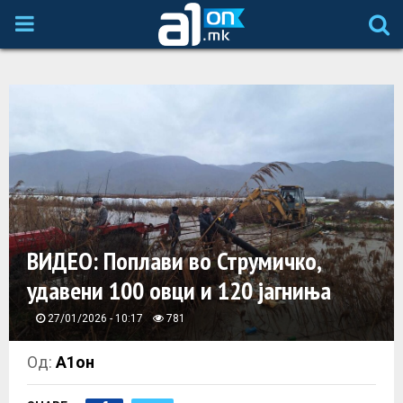
P
R
I
M
A
ВИДЕО: Поплави во Струмичко,
R
удавени 100 овци и 120 јагниња
Y
27/01/2026 - 10:17
781
M
Од:
А1он