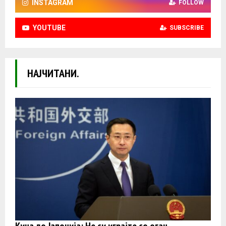
INSTAGRAM
FOLLOW
YOUTUBE
SUBSCRIBE
НАЈЧИТАНИ.
Кина до Јапонија: Не си играјте со оган