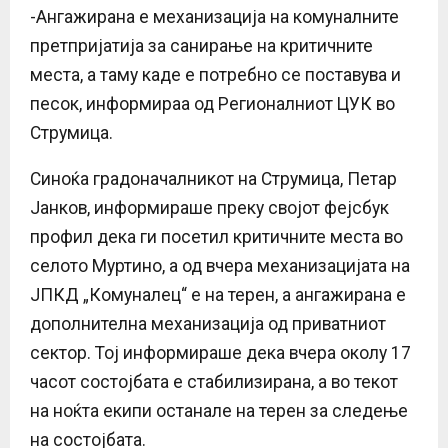
-Ангажирана е механизација на комуналните
претпријатија за санирање на критичните
места, а таму каде е потребно се поставува и
песок, информираа од Регионалниот ЦУК во
Струмица.
Синоќа градоначалникот на Струмица, Петар
Јанков, информираше преку својот фејсбук
профил дека ги посетил критичните места во
селото Муртино, а од вчера механизацијата на
ЈПКД „Комуналец“ е на терен, а ангажирана е
дополнителна механизација од приватниот
сектор. Тој информираше дека вчера околу 17
часот состојбата е стабилизирана, а во текот
на ноќта екипи останале на терен за следење
на состојбата.