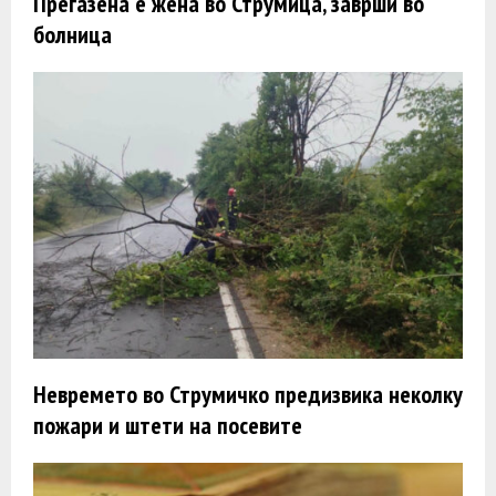
Прегазена е жена во Струмица, заврши во
болница
Невремето во Струмичко предизвика неколку
пожари и штети на посевите