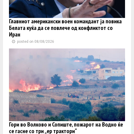
Главниот американски воен командант ја повика
Белата куќа да се повлече од конфликтот со
Иран
posted on 08/08/2026
Гори во Волково и Сопиште, пожарот на Водно ќе
се гасне со три „ер трактори“