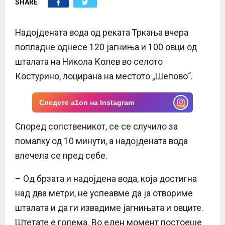
SHARE
E
N
Надојдената вода од реката Тркања вчера
попладне однесе 120 јагниња и 100 овци од
U
шталата на Никола Колев во селото
Костурино, лоцирана на местото „Шепово“.
Следете a1on на Instagram
Според сопственикот, се се случило за
помалку од 10 минути, а надојдената вода
влечела се пред себе.
– Од брзата и надојдена вода, која достигна
над два метри, не успеавме да ја отвориме
шталата и да ги извадиме јагнињата и овците.
Штетате е голема. Во еден момент постоеше