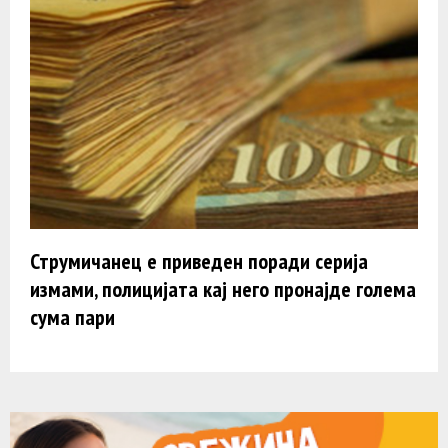
Струмичанец е приведен поради серија
измами, полицијата кај него пронајде голема
сума пари