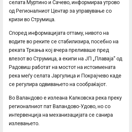
селата Муртино и Сачево, информираа утрово
од Регионалниот Центар за управување со
кризи во Струмица.
Според информацијата оттаму, нивото на
водите во реките се стабилизира, посебно на
реката Тркања кој вчера преливаше пред
влезот во Струмица, а екипи на ЈП „Плаваја“ од
Радовиш работат на мостот на истоимената
река меѓу селата Јаргулица и Покрајчево каде
се регулира одвивањето на сообраќајот.
Во Валандово е излеана Калковска река преку
регионалниот пат Валандово-Удово, но со
интервенција на механизацијата се санира
излевањето.