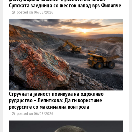
Српската заедница со жесток напад врз Филипче
posted on 06/08/2026
Стручната јавност повикува на одржливо
рударство – Лепиткова: Да ги користиме
ресурсите со максимална контрола
posted on 06/08/2026