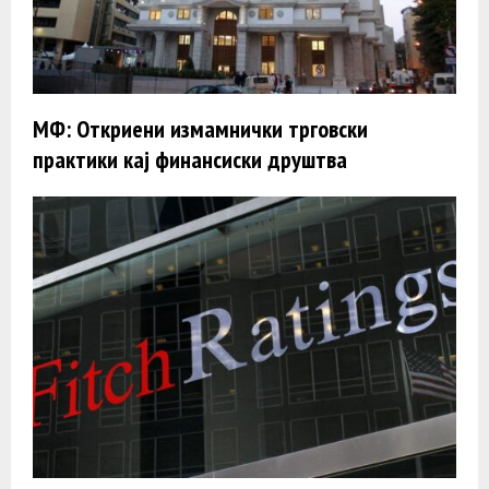
МФ: Откриени измамнички трговски
практики кај финансиски друштва