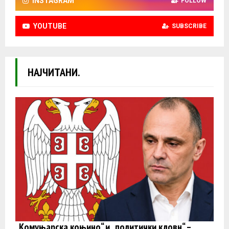
INSTAGRAM
FOLLOW
YOUTUBE
SUBSCRIBE
НАЈЧИТАНИ.
„Комуњарска коњино“ и „политички кловн“ –