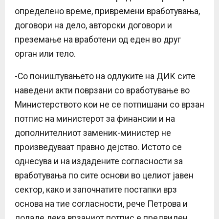
определено време, привремени вработувања,
договори на дело, авторски договори и
преземање на вработени од еден во друг
орган или тело.
-Со поништувањето на одлуките на ДИК сите
наведени акти поврзани со вработување во
Министерството кои не се потпишани со врзан
потпис на министерот за финансии и на
дополнителниот заменик-министер не
произведуваат правно дејство. Истото се
однесува и на издадените согласности за
вработувања по сите основи во целиот јавен
сектор, како и започнатите постапки врз
основа на тие согласности, рече Петрова и
додаде дека врзаниот потпис е предвиден