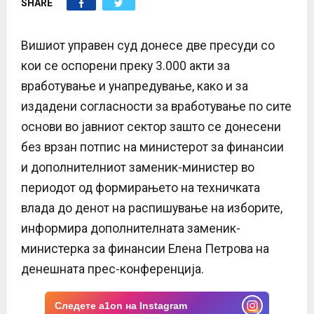
SHARE
E
N
Вишиот управен суд донесе две пресуди со
кои се оспорени преку 3.000 акти за
U
вработување и унапредување, како и за
издадени согласности за вработување по сите
основи во јавниот сектор зашто се донесени
без врзан потпис на министерот за финансии
и дополнителниот заменик-министер во
периодот од формирањето на техничката
влада до денот на распишување на изборите,
информира дополнителната заменик-
министерка за финансии Елена Петрова на
денешната прес-конференција.
Следете a1on на Instagram