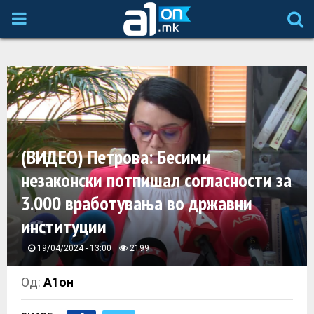
P
R
I
M
(ВИДЕО) Петрова: Бесими
A
незаконски потпишал согласности за
3.000 вработувања во државни
R
институции
Y
19/04/2024 - 13:00
2199
M
Од:
А1он