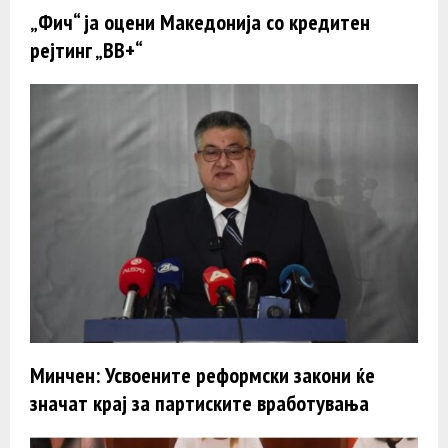
„Фич“ ја оцени Македонија со кредитeн
рејтинг „BB+“
Минчен: Усвоените реформски закони ќе
значат крај за партиските вработувања