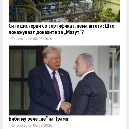
Сите цистерни со сертификат, нема штета: Што
покажуваат доказите за „Мазут“?
posted on 06/08/2026
Биби му рече „не“ на Трамп
posted on 06/08/2026