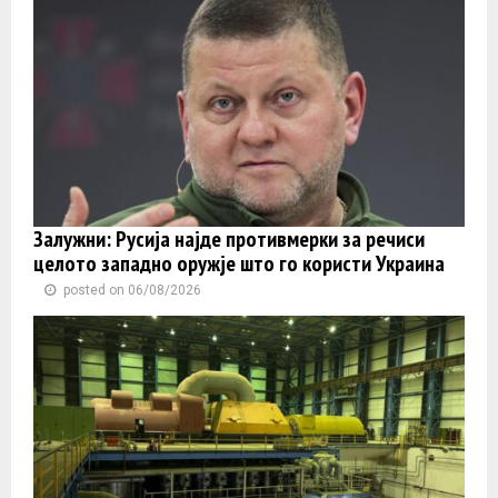
Залужни: Русија најде противмерки за речиси
целото западно оружје што го користи Украина
posted on 06/08/2026