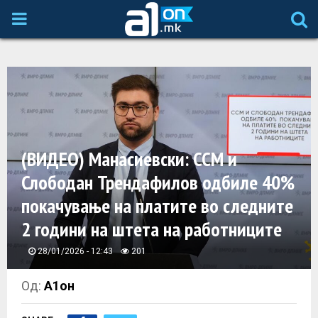
P
R
I
M
(ВИДЕО) Манасиевски: ССМ и
A
Слободан Трендафилов одбиле 40%
покачување на платите во следните
R
2 години на штета на работниците
Y
28/01/2026 - 12:43
201
M
Од:
А1он