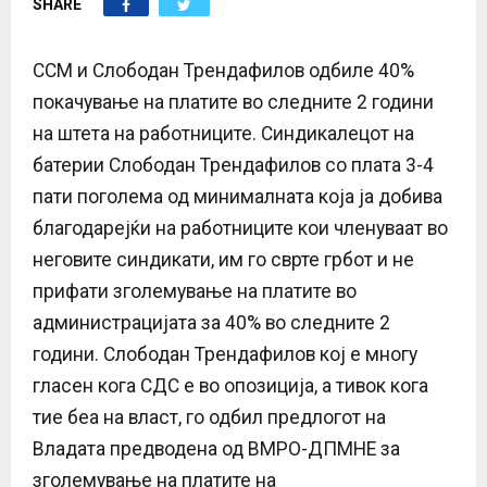
SHARE
E
N
ССМ и Слободан Трендафилов одбиле 40%
покачување на платите во следните 2 години
U
на штета на работниците. Синдикалецот на
батерии Слободан Трендафилов со плата 3-4
пати поголема од минималната која ја добива
благодарејќи на работниците кои членуваат во
неговите синдикати, им го сврте грбот и не
прифати зголемување на платите во
администрацијата за 40% во следните 2
години. Слободан Трендафилов кој е многу
гласен кога СДС е во опозиција, а тивок кога
тие беа на власт, го одбил предлогот на
Владата предводена од ВМРО-ДПМНЕ за
зголемување на платите на