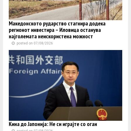
Македонското рударство стагнира додека
регионот инвестира – Иловица останува
најголемата неискористена можност
posted on 07/08/2026
Кина до Јапонија: Не си играјте со оган