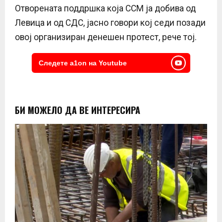
Отворената поддршка која ССМ ја добива од
Левица и од СДС, јасно говори кој седи позади
овој организиран денешен протест, рече тој.
Следете a1on на Youtube
БИ МОЖЕЛО ДА ВЕ ИНТЕРЕСИРА