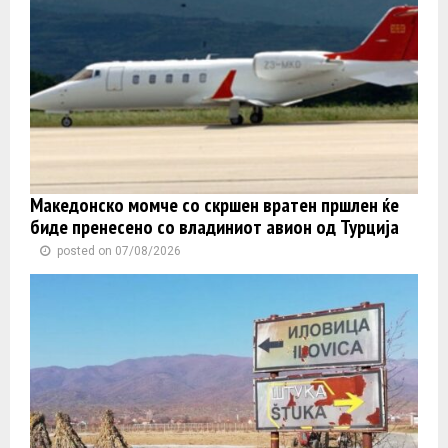
Македонско момче со скршен вратен пршлен ќе
биде пренесено со владиниот авион од Турција
posted on 07/08/2026