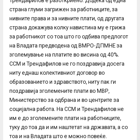
Трендафилов е разоткриено. Додека од една
страна глуми загрижен за работниците, за
нивните права и за нивните плати, од другата
страна докажува колку навистина му е грижа
за работникот со тоа што го одбива предлогот
на Владата предводена од ВМРО-ДПМНЕ за
зголемување на платите во висина од 40%.
ССМ и Трендафилов не го поздравија досега
ниту еднаш колективниот договор во
образованието и здравството, ниту пак ги
поздравија зголемените плати во МВР,
Министерство за одбрана и во центрите за
социјална работа. На ССМ и Трендафилов не
им е до зголемените плати на работниците,
туку до тоа да и им наштетат на државата, а со
тоа и на Владата што е можно повеќе.