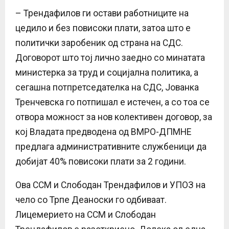
– Трендафилов ги остави работниците на
цедило и без повисоки плати, затоа што е
политички заробеник од страна на СДС.
Договорот што тој лично заедно со минатата
министерка за труд и социјална политика, а
сегашна потпретседателка на СДС, Јованка
Тренчевска го потпишал е истечен, а со тоа се
отвора можност за нов колективен договор, за
кој Владата предводена од ВМРО-ДПМНЕ
предлага административните службеници да
добијат 40% повисоки плати за 2 години.
Ова ССМ и Слободан Трендафилов и УПОЗ на
чело со Трпе Деаноски го одбиваат.
Лицемерието на ССМ и Слободан