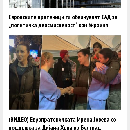
Европските пратеници ги обвинуваат САД за
„политичка двосмисленост“ кон Украина
(ВИДЕО) Европратеничката Ирена Јовева со
поддршка за Дијана Хрка во Белград