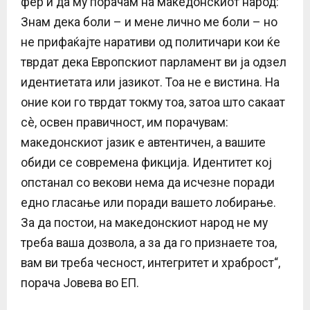
фер и да му порачам на македонскиот народ:
Знам дека боли – и мене лично ме боли – но
не прифаќајте наративи од политичари кои ќе
тврдат дека Европскиот парламент ви ја одзел
идентиетата или јазикот. Тоа не е вистина. На
оние кои го тврдат токму тоа, затоа што сакаат
сè, освен правичност, им порачувам:
македонскиот јазик е автентичен, а вашите
обиди се современа фикција. Идентитет кој
опстанал со векови нема да исчезне поради
едно гласање или поради вашето лобирање.
За да постои, на македонскиот народ не му
треба ваша дозвола, а за да го признаете тоа,
вам ви треба чесност, интегритет и храброст“,
порача Јовева во ЕП.