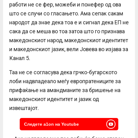
работи не се фер, можеби и понефер од ова
што се случи со гласањето. Ама сепак сакам
народот да знае дека тоа е и сигнал дека ЕП не
сака да се меша во тоа затоа што го признава
македонскиот народ, македонскиот идентитет
и македонскиот јазик, вели Јовева во изјава за
Канал 5.
Таа не се согласува дека грчко-бугарското
лоби надвладеало меѓу европратениците за
прифаќање на амандманите за бришење на
македонскиот идентитет и јазик од
извештајот.
Следете a1on на Youtube