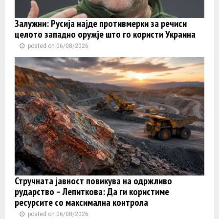
Залужни: Русија најде противмерки за речиси
целото западно оружје што го користи Украина
posted on 06/08/2026
Стручната јавност повикува на одржливо
рударство – Лепиткова: Да ги користиме
ресурсите со максимална контрола
posted on 06/08/2026