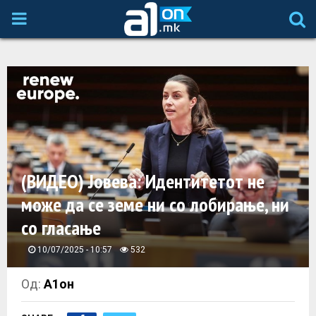
P
R
I
M
A
(ВИДЕО) Јовева: Идентитетот не
може да се земе ни со лобирање, ни
R
со гласање
Y
10/07/2025 - 10:57
532
M
Од:
А1он