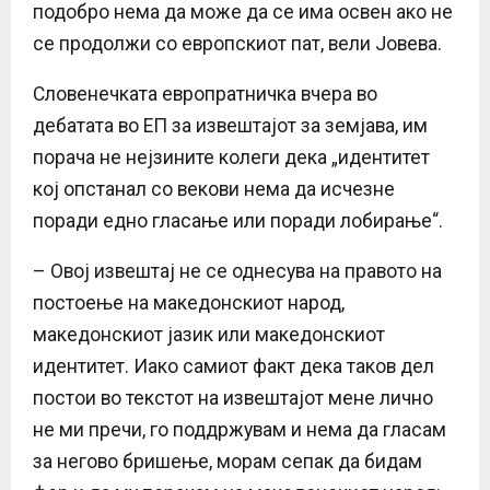
подобро нема да може да се има освен ако не
се продолжи со европскиот пат, вели Јовева.
Словенечката европратничка вчера во
дебатата во ЕП за извештајот за земјава, им
порача не нејзините колеги дека „идентитет
кој опстанал со векови нема да исчезне
поради едно гласање или поради лобирање“.
– Овој извештај не се однесува на правото на
постоење на македонскиот народ,
македонскиот јазик или македонскиот
идентитет. Иако самиот факт дека таков дел
постои во текстот на извештајот мене лично
не ми пречи, го поддржувам и нема да гласам
за негово бришење, морам сепак да бидам