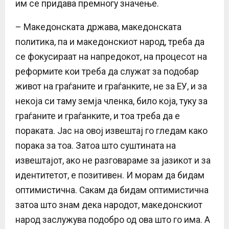
им се придава премногу значење.
– Македонската држава, македонската
политика, па и македонскиот народ, треба да
се фокусираат на напредокот, на процесот на
реформите кои треба да служат за подобар
живот на граѓаните и граѓанките, не за ЕУ, и за
некоја си таму земја членка, било која, туку за
граѓаните и граѓанките, и тоа треба да е
пораката. Јас на овој извештај го гледам како
порака за тоа. Затоа што суштината на
извештајот, ако не разговараме за јазикот и за
идентитетот, е позитивен. И морам да бидам
оптимистична. Сакам да бидам оптимистична
затоа што знам дека народот, македонскиот
народ заслужува подобро од ова што го има. А