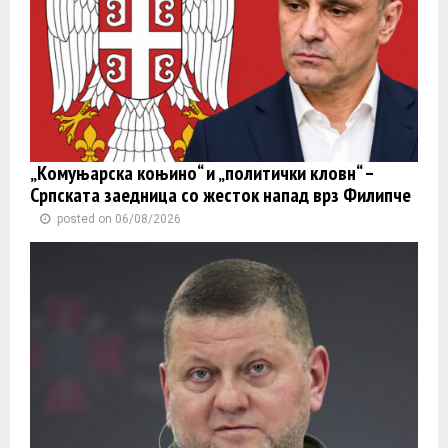
„Комуњарска коњино“ и „политички кловн“ –
Српската заедница со жесток напад врз Филипче
posted on 06/08/2026