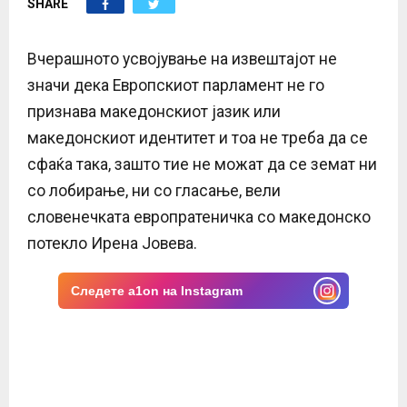
SHARE
E
N
Вчерашното усвојување на извештајот не
значи дека Европскиот парламент не го
U
признава македонскиот јазик или
македонскиот идентитет и тоа не треба да се
сфаќа така, зашто тие не можат да се земат ни
со лобирање, ни со гласање, вели
словенечката европратеничка со македонско
потекло Ирена Јовева.
Следете a1on на Instagram