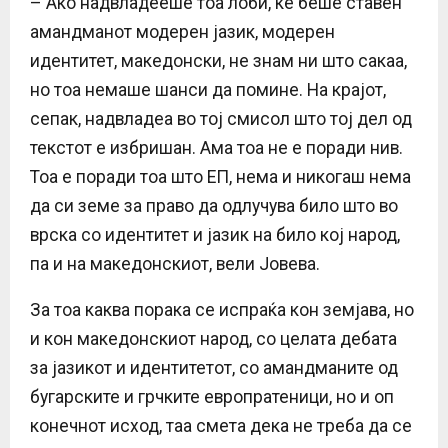
– Ако надвладееше тоа лоби, ќе беше ставен
амандманот модерен јазик, модерен
идентитет, македонски, не знам ни што сакаа,
но тоа немаше шанси да помине. На крајот,
сепак, надвладеа во тој смисол што тој дел од
текстот е избришан. Ама тоа не е поради нив.
Тоа е поради тоа што ЕП, нема и никогаш нема
да си земе за право да одлучува било што во
врска со идентитет и јазик на било кој народ,
па и на македонскиот, вели Јовева.
За тоа каква порака се испраќа кон земјава, но
и кон македонскиот народ, со целата дебата
за јазикот и идентитетот, со амандманите од
бугарските и грчките европратеници, но и оп
конечнот исход, таа смета дека не треба да се