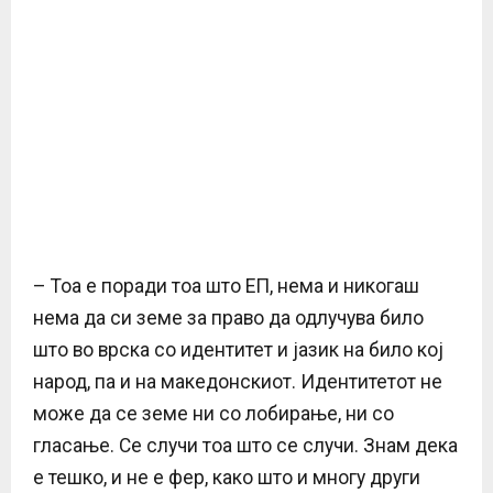
– Тоа е поради тоа што ЕП, нема и никогаш
нема да си земе за право да одлучува било
што во врска со идентитет и јазик на било кој
народ, па и на македонскиот. Идентитетот не
може да се земе ни со лобирање, ни со
гласање. Се случи тоа што се случи. Знам дека
е тешко, и не е фер, како што и многу други