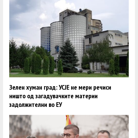
Зелен хуман град: УСЈЕ не мери речиси
ништо од загадувачките материи
задолжителни во ЕУ