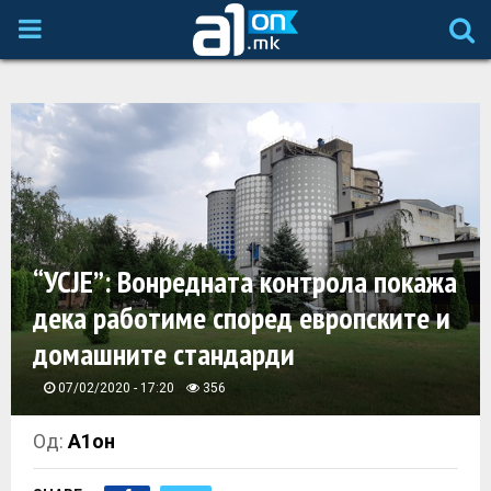
P
R
I
M
A
“УСЈЕ”: Вонредната контрола покажа
дека работиме според европските и
R
домашните стандарди
Y
07/02/2020 - 17:20
356
M
Од:
А1он