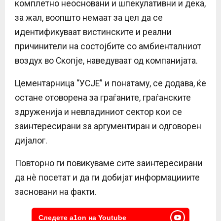
комплетно неосновани и шпекулативни и дека,
за жал, воопшто немаат за цел да се
идентификуваат вистинските и реални
причинители на состојбите со амбиенталниот
воздух во Скопје, наведуваат од компанијата.
Цементарница “УСЈЕ” и понатаму, се додава, ќе
остане отоворена за граѓаните, граѓанските
здруженија и невладиниот сектор кои се
заинтересирани за аргументиран и одговорен
дијалог.
Повторно ги повикуваме сите заинтересирани
да нѐ посетат и да ги добијат информацииите
засновани на факти.
Следете a1on на Youtube