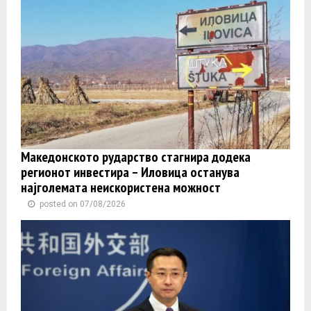
Македонското рударство стагнира додека
регионот инвестира – Иловица останува
најголемата неискористена можност
posted on 07/08/2026