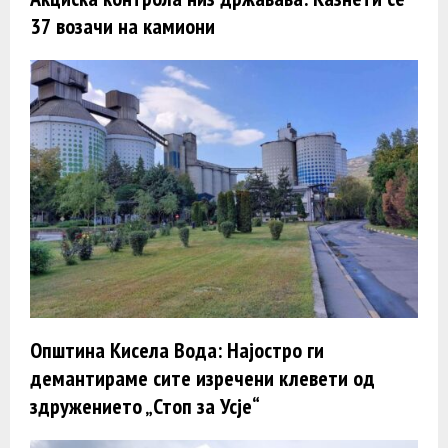
37 возачи на камиони
Општина Кисела Вода: Најостро ги
демантираме сите изречени клевети од
здружението „Стоп за Усје“