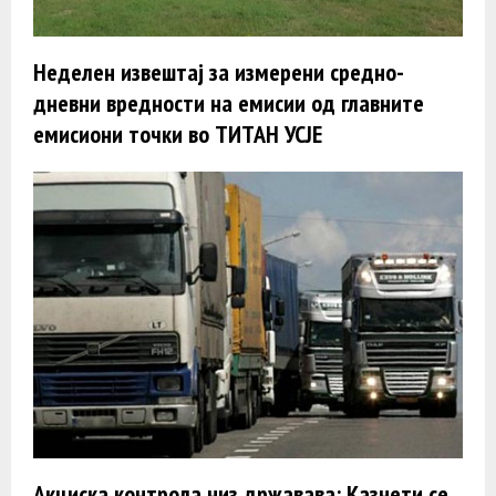
Неделен извештај за измерени средно-
дневни вредности на емисии од главните
емисиони точки во ТИТАН УСЈЕ
Акциска контрола низ државава: Казнети се