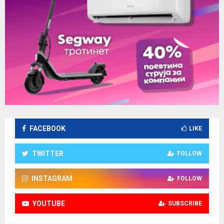
FACEBOOK
LIKE
TWITTER
FOLLOW
INSTAGRAM
FOLLOW
YOUTUBE
SUBSCRIBE