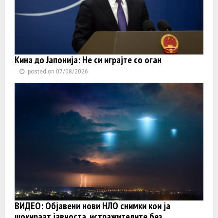
Кина до Јапонија: Не си играјте со оган
posted on 07/08/2026
ВИДЕО: Објавени нови НЛО снимки кои ја
шокираат јавноста, истражителите без