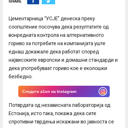
SHARE
E
N
Цементарница “УСЈЕ” денеска преку
соопштение посочува дека резултатите од
U
вонредната контрола на алтернативното
гориво за потребите на компанијата уште
еднаш докажале дека работат според
највисоките европски и домашни стандарди и
дека употребуваат гориво кое е еколошки
безбедно.
Следете a1on на Instagram
Потврдата од независната лабораторија од
Естонија, исто така, покажа дека сите
спротивни тврдења искажани во јавноста се