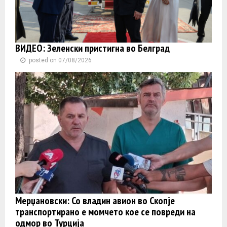
ВИДЕО: Зеленски пристигна во Белград
posted on 07/08/2026
Мерџановски: Со владин авион во Скопје
транспортиранo e момчето кое се повреди на
одмор во Турција