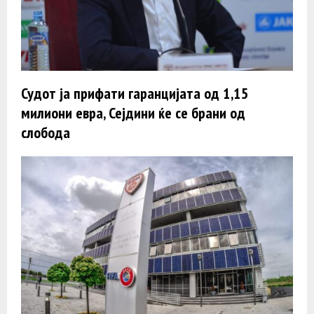
Судот ја прифати гаранцијата од 1,15
милиони евра, Сејдини ќе се брани од
слобода