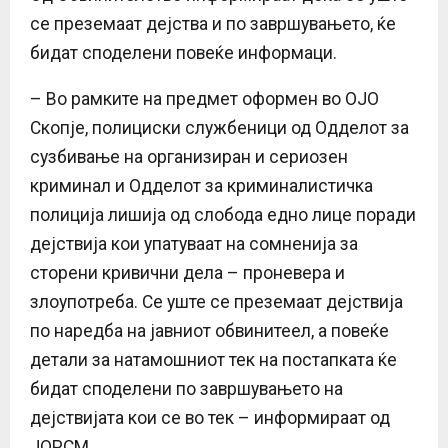
се преземаат дејства и по завршувањето, ќе
бидат споделени повеќе информаци.
– Во рамките на предмет оформен во ОЈО
Скопје, полициски службеници од Одделот за
сузбивање на организиран и сериозен
криминал и Одделот за криминалистичка
полиција лишија од слобода едно лице поради
дејствија кои упатуваат на сомненија за
сторени кривични дела – проневера и
злоупотреба. Се уште се преземаат дејствија
по наредба на јавниот обвинитеел, а повеќе
детали за натамошниот тек на постапката ќе
бидат споделени по завршувањето на
дејствијата кои се во тек – информираат од
ЈОРСМ.