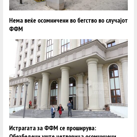
Нема веќе осомничени во бегство во случајот
ФФМ
Истрагата за ФФМ се проширува:
Обезбедени уште четворица осомничени,