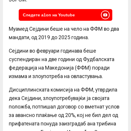
Следете a1on на Youtube
Муамед Сејдини беше на чело на ФФМ во два
мандати, од 2019 до 2025 година.
Сејдини во февруари годинава беше
суспендиран на две години од Фудбалската
федерација на Македонија (ФФМ) поради
измама и злоупотреба на овластувања.
Дисциплинската комисија на ФФМ, утврдила
дека Сејдини, злоупотребувајќи ја својата
положба, потпишал договор со вметнат услов
за авансно плаќање од 20%, кој не бил дел од
прифатената понуда заизградаб ана трибина