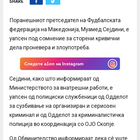
SHARE
E
N
Поранешниот претседател на Фудбалската
федерација на Македонија, Муамед Сејдини, е
U
уапсен под сомнение за сторени кривични
дела проневера и злоупотреба.
Следете a1on на Instagram
Сејдини, како што информираат од
Министерството за внатрешни работи, е
уапсен од полициски службеници од Одделот
за сузбивање на организиран и сериозен
криминал и од Одделот за криминалистичка
полиција во координација со ОЈО Скопје.
Од Обвинителство информираат дека сè уште