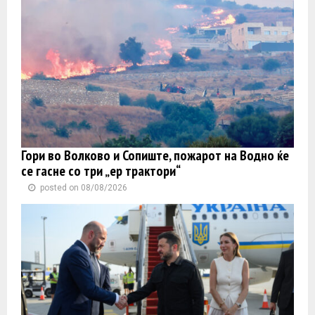
Гори во Волково и Сопиште, пожарот на Водно ќе
се гасне со три „ер трактори“
posted on 08/08/2026