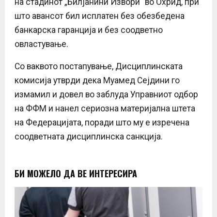
на стадинот „Билјанини Извори“ во Охрид, при
што авансот бил исплатен без обезбедена
банкарска гаранција и без соодветно
овластување.
Со ваквото постапување, Дисциплинската
комисија утврди дека Муамед Сејдини го
измамил и довел во заблуда Управниот одбор
на ФФМ и нанел сериозна материјална штета
на Федерацијата, поради што му е изречена
соодветната дисциплинска санкција.
БИ МОЖЕЛО ДА ВЕ ИНТЕРЕСИРА