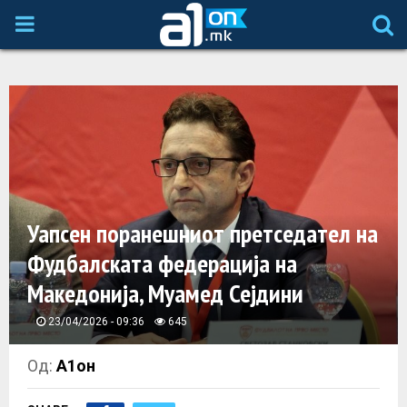
P
R
I
M
A
Уапсен поранешниот претседател на
Фудбалската федерација на
R
Македонија, Муамед Сејдини
Y
23/04/2026 - 09:36
645
M
Од:
А1он