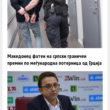
Македонец фатен на српски граничен
премин по меѓународна потерница од Грција