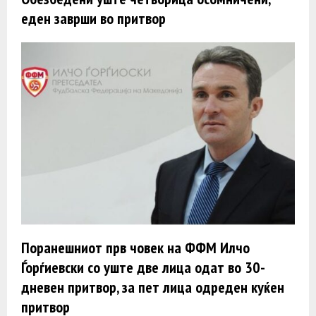
еден заврши во притвор
Поранешниот прв човек на ФФМ Илчо
Ѓорѓиевски со уште две лица одат во 30-
дневен притвор, за пет лица одреден куќен
притвор