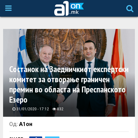
P
R
I
M
Состанок на Заедничкиот експертски
A
комитет за отворање граничен
премин во областа на Преспанското
R
Езеро
Y
31/01/2020 - 17:12
832
M
Од:
А1он