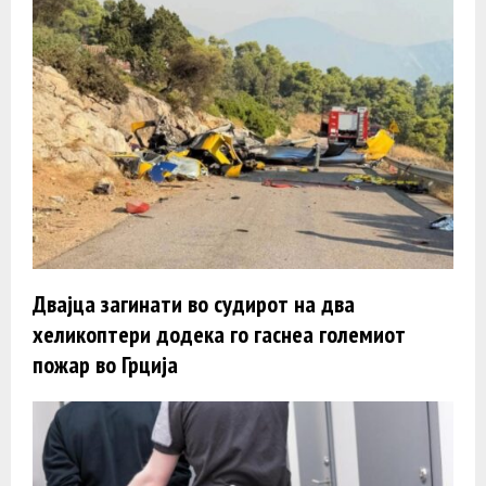
Двајца загинати во судирот на два
хеликоптери додека го гаснеа големиот
пожар во Грција