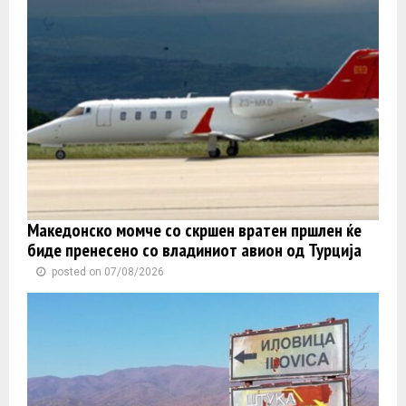
Македонско момче со скршен вратен пршлен ќе
биде пренесено со владиниот авион од Турција
posted on 07/08/2026