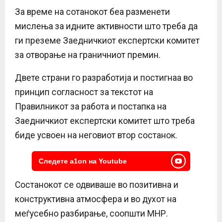
За време на сотанокот беа разменети
мислења за идните активности што треба да
ги преземе Заедничкиот експертски комитет
за отворање на граничниот премин.
Двете страни го разработија и постигнаа во
принцип согласност за текстот на
Правилникот за работа и постапка на
Заедничкиот експертски комитет што треба
биде усвоен на неговиот втор состанок.
Следете a1on на Youtube
Состанокот се одвиваше во позитивна и
конструктивна атмосфера и во духот на
меѓусебно разбирање, соопшти МНР.