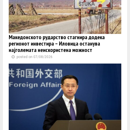
Македонското рударство стагнира додека
регионот инвестира – Иловица останува
најголемата неискористена можност
posted on 07/08/2026