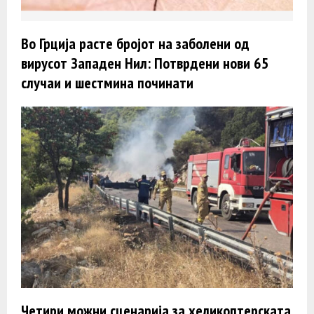
Во Грција расте бројот на заболени од
вирусот Западен Нил: Потврдени нови 65
случаи и шестмина починати
Четири можни сценарија за хеликоптерската