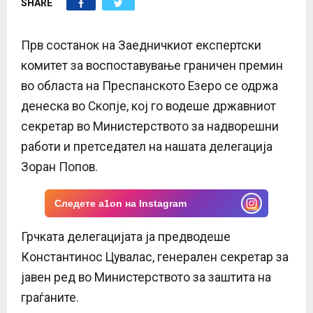
SHARE
E
N
Прв состанок на Заедничкиот експертски
комитет за воспоставување граничен премин
U
во областа на Преспанското Езеро се одржа
денеска во Скопје, кој го водеше државниот
секретар во Министерството за надворешни
работи и претседател на нашата делегација
Зоран Попов.
Следете a1on на Instagram
Грчката делегацијата ја предводеше
Константинос Цувалас, генерален секретар за
јавен ред во Министерството за заштита на
граѓаните.