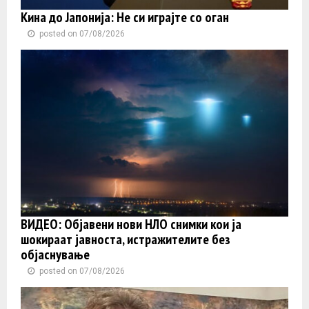
Кина до Јапонија: Не си играјте со оган
posted on 07/08/2026
ВИДЕО: Објавени нови НЛО снимки кои ја
шокираат јавноста, истражителите без
објаснување
posted on 07/08/2026