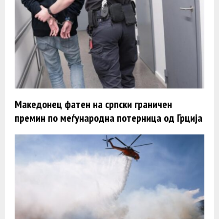
Македонец фатен на српски граничен
премин по меѓународна потерница од Грција