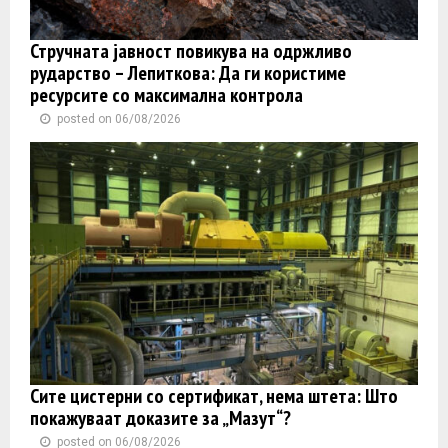
Стручната јавност повикува на одржливо
рударство – Лепиткова: Да ги користиме
ресурсите со максимална контрола
posted on 06/08/2026
Сите цистерни со сертификат, нема штета: Што
покажуваат доказите за „Мазут“?
posted on 06/08/2026