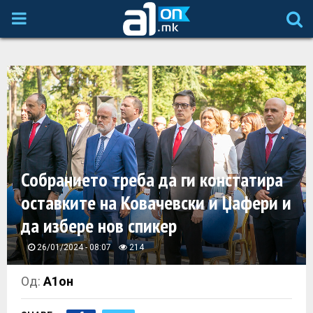
P
R
I
M
A
Собранието треба да ги констатира
оставките на Ковачевски и Џафери и
R
да избере нов спикер
Y
26/01/2024 - 08:07
214
M
Од:
А1он