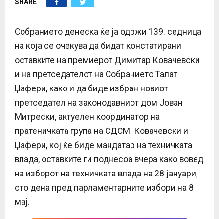
SHARE
E
N
Собранието денеска ќе ја одржи 139. седница
на која се очекува да бидат констатирани
U
оставките на премиерот Димитар Ковачевски
и на претседателот на Собранието Талат
Џафери, како и да биде избран новиот
претседател на законодавниот дом Јован
Митрески, актуелен координатор на
пратеничката група на СДСМ. Ковачевски и
Џафери, кој ќе биде мандатар на техничката
влада, оставките ги поднесоа вчера како вовед
на изборот на техничката влада на 28 јануари,
сто дена пред парламентарните избори на 8
мај.