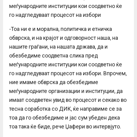
меѓународните институции кои соодветно ќе
го надгледуваат процесот на избори
-Тоа ни е и морална, политичка и етничка
обврска, и на крајот и одговорност наша, на
нашите граѓани, на нашата држава, да и
обезбедиме соодветна слика пред
меѓународните институции кои соодветно ќе
го надгледуваат процесот на избори. Впрочем,
ние имаме обврска да обезбедиме
меѓународните организации и институции, да
имаат соодветен увид во процесот и секако во
тесна соработка со ДИК, ќе направиме се за
тоа да го обезбедиме и јас сум убеден дека
тоа така ќе биде, рече Џафери во интервјуто.