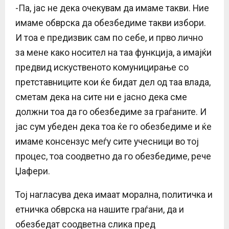
-Па, јас не дека очекувам да имаме такви. Ние
имаме обврска да обезбедиме такви избори.
И тоа е предизвик сам по себе, и прво лично
за мене како носител на таа функција, а имајќи
предвид искуственото комуницирање со
претставниците кои ќе бидат дел од таа влада,
сметам дека на сите ни е јасно дека сме
должни тоа да го обезбедиме за граѓаните. И
јас сум убеден дека тоа ќе го обезбедиме и ќе
имаме консензус меѓу сите учесници во тој
процес, тоа соодветно да го обезбедиме, рече
Џафери.
Тој нагласува дека имаат морална, политичка и
етничка обврска на нашите граѓани, да и
обезбедат соодветна слика пред