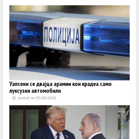
Уапсени се двајца арамии кои крадеа само
луксузни автомобили
posted on 05/08/2026