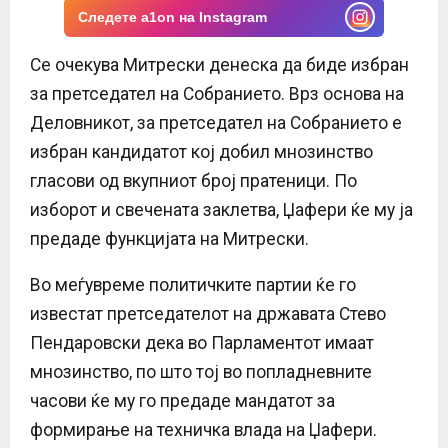
Следете a1on на Instagram
Се очекува Митрески денеска да биде избран
за претседател на Собранието. Врз основа на
Деловникот, за претседател на Собранието е
избран кандидатот кој добил мнозинство
гласови од вкупниот број пратеници. По
изборот и свечената заклетва, Џафери ќе му ја
предаде функцијата на Митрески.
Во меѓувреме политичките партии ќе го
известат претседателот на државата Стево
Пендаровски дека во Парламентот имаат
мнозинство, по што тој во попладневните
часови ќе му го предаде мандатот за
формирање на техничка влада на Џафери.