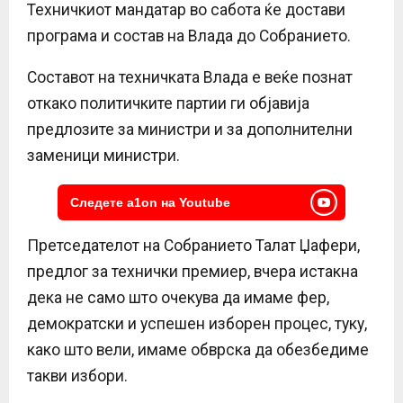
Техничкиот мандатар во сабота ќе достави
програма и состав на Влада до Собранието.
Составот на техничката Влада е веќе познат
откако политичките партии ги објавија
предлозите за министри и за дополнителни
заменици министри.
Следете a1on на Youtube
Претседателот на Собранието Талат Џафери,
предлог за технички премиер, вчера истакна
дека не само што очекува да имаме фер,
демократски и успешен изборен процес, туку,
како што вели, имаме обврска да обезбедиме
такви избори.