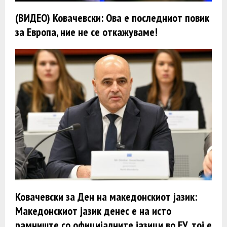
(ВИДЕО) Ковачевски: Oва е последниот повик
за Европа, ние не се откажуваме!
Ковачевски за Ден на македонскиот јазик:
Македонскиот јазик денес е на исто
рамниште со официјалните јазици во ЕУ, тој е