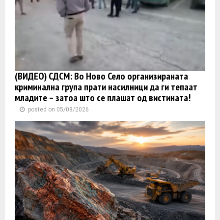
(ВИДЕО) СДСМ: Во Ново Село организираната
криминална група прати насилници да ги тепаат
младите – затоа што се плашат од вистината!
posted on 05/08/2026