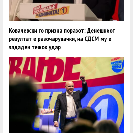
Ковачевски го призна поразот: Денешниот
резултат е разочарувачки, на СДСМ му е
зададен тежок удар