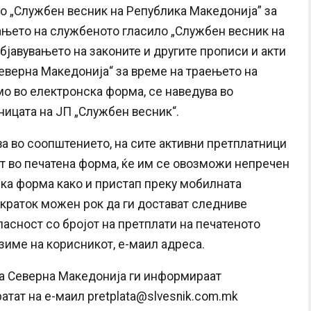
во „Службен весник на Република Македонија” за
ањето на службеното гласило „Службен весник на
бјавувањето на законите и другите прописи и акти
еверна Македонија“ за време на траењето на
мо во електронска форма, се наведува во
ницата на ЈП „Службен весник“.
ва во соопштението, на сите активни претплатници
т во печатена форма, ќе им се овозможи непречен
ка форма како и пристап преку мобилната
јкраток можен рок да ги достават следниве
ласност со бројот на претплати на печатеното
зиме на корисникот, е-маил адреса.
а Северна Македонија ги информираат
ратат на е-маил
pretplata@slvesnik.com.mk