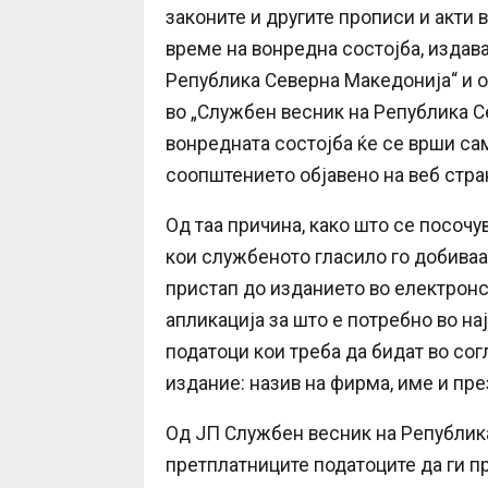
законите и другите прописи и акти 
време на вонредна состојба, издав
Република Северна Македонија“ и о
во „Службен весник на Република С
вонредната состојба ќе се врши са
соопштението објавено на веб стра
Од таа причина, како што се посочу
кои службеното гласило го добиваа
пристап до изданието во електронс
апликација за што е потребно во на
податоци кои треба да бидат во сог
издание: назив на фирма, име и пре
Од ЈП Службен весник на Републик
претплатниците податоците да ги п