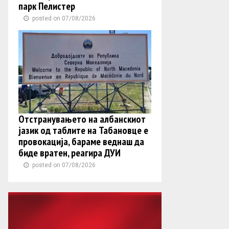
парк Пелистер
posted on 07/08/2026
Отстранувањето на албанскиот
јазик од таблите на Табановце е
провокација, бараме веднаш да
биде вратен, реагира ДУИ
posted on 07/08/2026