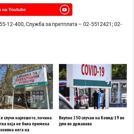
 на Youtube
55-12-400, Служба за претплата – 02-5512421; 02-
е случи најлошото, почина
Вкупно 250 случаи на Ковид-19 во
тка која не била примена
јули во државава
нзивна нега на