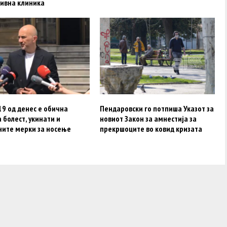
ивна клиника
9 од денес е обична
Пендаровски го потпиша Указот за
 болест, укинати и
новиот Закон за амнестија за
ните мерки за носење
прекршоците во ковид кризата