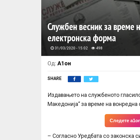
Службен весник за време 
електронска форма
31/03/2020 - 15:02
498
Од:
А1он
SHARE
Издавањето на службеното гласило
Македонија“ за време на вонредна 
Следете a1on
– Согласно Уредбата со законска с