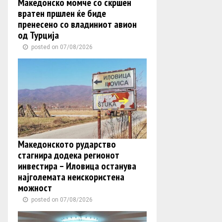
Македонско момче со скршен
вратен пршлен ќе биде
пренесено со владиниот авион
од Турција
posted on 07/08/2026
Македонското рударство
стагнира додека регионот
инвестира – Иловица останува
најголемата неискористена
можност
posted on 07/08/2026