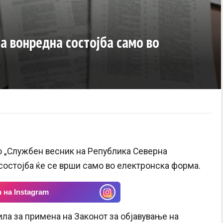
на вонредна состојба само во
 „Службен весник на Република Северна
состојба ќе се врши само во електронска форма.
 на Instagram
ила за примена на Законот за објавување на