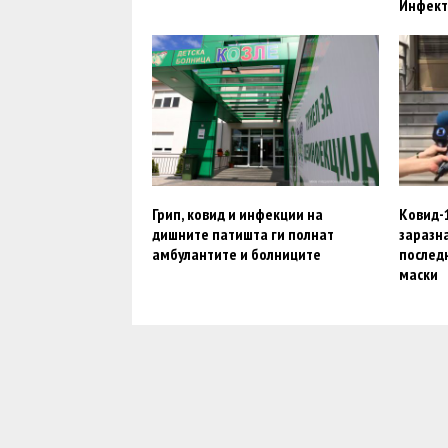
Инфект
Грип, ковид и инфекции на
Ковид-1
дишните патишта ги полнат
заразна
амбулантите и болниците
послед
маски