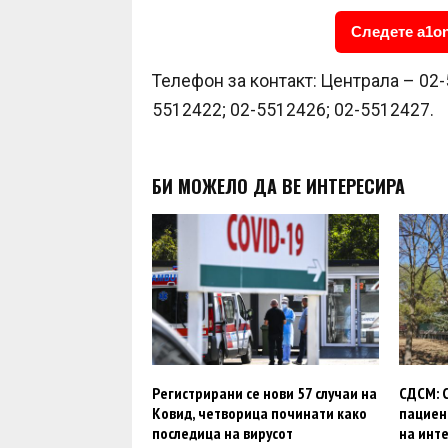
Следете a1on
Телефон за контакт: Централа – 02-
5512422; 02-5512426; 02-5512427.
БИ МОЖЕЛО ДА ВЕ ИНТЕРЕСИРА
Регистрирани се нови 57 случаи на
СДСМ: С
Ковид, четворица починати како
пациен
последица на вирусот
на инте