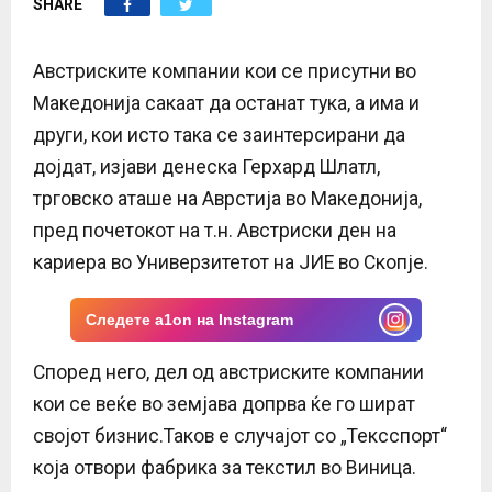
SHARE
E
N
Австриските компании кои се присутни во
Македонија сакаат да останат тука, а има и
U
други, кои исто така се заинтерсирани да
дојдат, изјави денеска Герхард Шлатл,
трговско аташе на Аврстија во Македонија,
пред почетокот на т.н. Австриски ден на
кариера во Универзитетот на ЈИЕ во Скопје.
Следете a1on на Instagram
Според него, дел од австриските компании
кои се веќе во земјава допрва ќе го шират
својот бизнис.Таков е случајот со „Тексспорт“
која отвори фабрика за текстил во Виница.