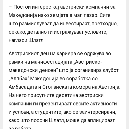
– Постои интерес кај австриски компании за
Македонија иако земјата е мал пазар. Сите
што размислуваат да инвестираат, претходно,
секако, детално ги истражуваат условите,
нагласи Шлатл.
Австрискиот ден на кариера се одржува во
рамки на манифестацијата „Австриско-
македонски денови“ што ја организира клубот
„Алпбах“ Македонија во соработка со
Амбасадата и Стопанската комора на Австрија.
На него присутните десетина австриски
компании ги презентираат своите активности
и услови, а студентите, ако се заинтерсирани,
како што посочи Шлатл, може да аплицираат
за работа.