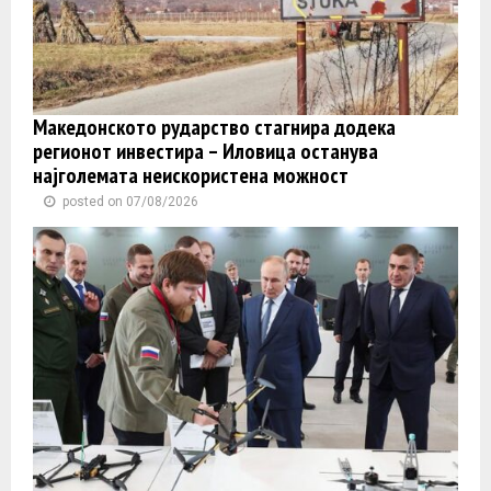
Македонското рударство стагнира додека
регионот инвестира – Иловица останува
најголемата неискористена можност
posted on 07/08/2026