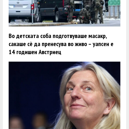
Во детската соба подготвуваше масакр,
сакаше сè да пренесува во живо – уапсен е
14 годишен Австриец