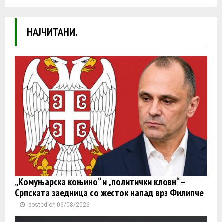
НАЈЧИТАНИ.
„Комуњарска коњино“ и „политички кловн“ –
Српската заедница со жесток напад врз Филипче
posted on 06/08/2026