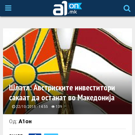
P
R
I
M
A
Шлатл: Австриските инвеститори
R
сакаат да останат во Македонија
Y
22/10/2015 - 14:55
139
M
Од:
А1он