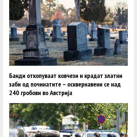
Банди откопуваат ковчези и крадат златни
заби од починатите – осквернавени се над
240 гробови во Австрија