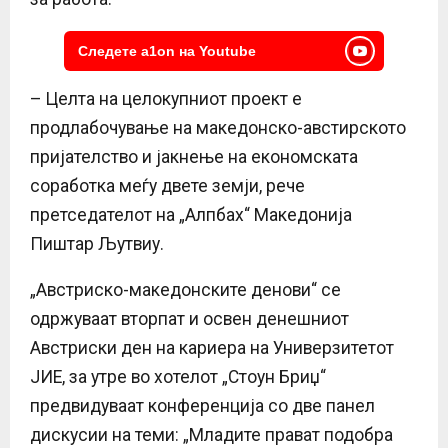
Следете a1on на Youtube
– Целта на целокупниот проект е
продлабочување на македонско-австирското
пријателство и јакнење на економската
соработка меѓу двете земји, рече
претседателот на „Алпбах“ Македонија
Пиштар Љутвиу.
„Австриско-македонските денови“ се
одржуваат вторпат и освен денешниот
Австриски ден на кариера на Универзитетот
ЈИЕ, за утре во хотелот „Стоун Бриџ“
предвидуваат конференција со две панел
дискусии на теми: „Младите прават подобра