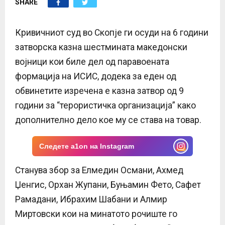
SHARE
E
N
Кривичниот суд во Скопје ги осуди на 6 години
затворска казна шестмината македонски
U
војници кои биле дел од паравоената
формација на ИСИС, додека за еден од
обвинетите изречена е казна затвор од 9
години за “терористичка организација” како
дополнително дело кое му се става на товар.
Следете a1on на Instagram
Станува збор за Елмедин Османи, Ахмед
Џенгис, Орхан Жупани, Буњамин Фето, Сафет
Рамадани, Ибрахим Шабани и Алмир
Миртовски кои на минатото рочиште го