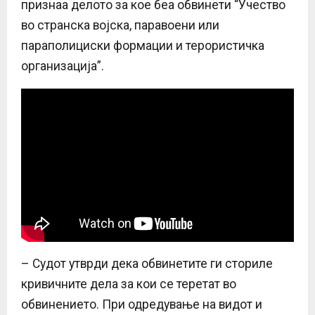
признаа делото за кое беа обвинети “Учество
во странска војска, паравоени или
параполициски формации и терористичка
организација”.
– Судот утврди дека обвинетите ги сториле
кривичните дела за кои се теретат во
обвинението. При одредување на видот и