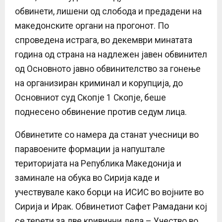
обвинети, лишени од слобода и предадени на
македонските органи на прогонот. По
спроведена истрага, во декември минатата
година од страна на надлежен јавен обвинител
од Основното јавно обвинителство за гонење
на организиран криминал и корупција, до
Основниот суд Скопје 1 Скопје, беше
поднесено обвинение против седум лица.
Обвинетите со намера да станат учесници во
паравоените формации ја напуштале
територијата на Република Македонија и
заминале на обука во Сирија каде и
учествувале како борци на ИСИС во војните во
Сирија и Ирак. Обвинетиот Сафет Рамадани кој
се терети за две кривични дела – Учество во