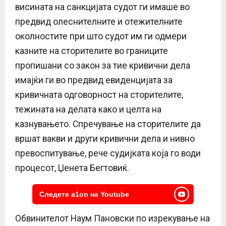
висината на санкцијата судот ги имаше во
предвид олеснителните и отежителните
околностите при што судот им ги одмери
казните на сторителите во границите
пропишани со закон за тие кривични дела
имајќи ги во предвид евиденцијата за
кривичната одговорност на сторителите,
тежината на делата како и целта на
казнувањето. Спречување на сторителите да
вршат вакви и други кривични дела и нивно
превоспитување, рече судијката која го води
процесот, Џенета Бегтовиќ.
Следете a1on на Youtube
Обвинителот Наум Пановски по изрекување на