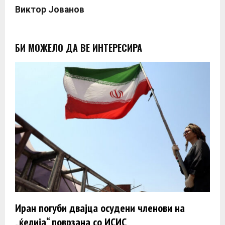
Bиктор Јованов
БИ МОЖЕЛО ДА ВЕ ИНТЕРЕСИРА
Иран погуби двајца осудени членови на
„ќелија“ поврзана со ИСИС