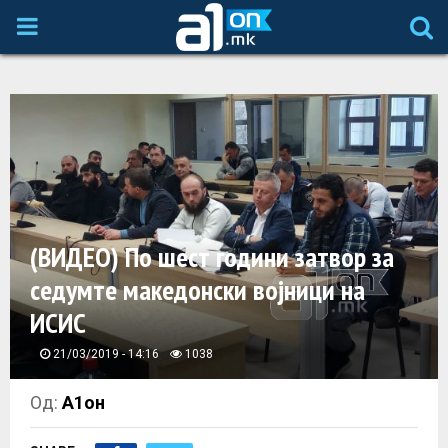
P
R
I
M
A
(ВИДЕО) По шест години затвор за
седумте македонски војници на
R
ИСИС
Y
21/03/2019 - 14:16
1038
M
Од:
А1он