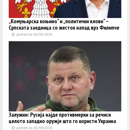
„Комуњарска коњино“ и „политички кловн“ –
Српската заедница со жесток напад врз Филипче
posted on 06/08/2026
Залужни: Русија најде противмерки за речиси
целото западно оружје што го користи Украина
posted on 06/08/2026