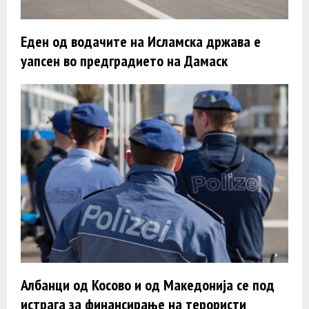
Еден од водачите на Исламска држава е
уапсен во предградието на Дамаск
Албанци од Косово и од Македонија се под
истрага за финансирање на терористи