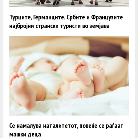
Турците, Германците, Србите и Французите
најбројни странски туристи во земјава
Се намалува наталитетот, повеќе се раѓаат
машки деца