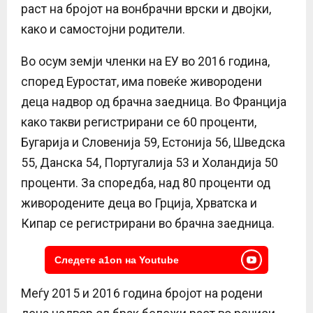
раст на бројот на вонбрачни врски и двојки,
како и самостојни родители.
Во осум земји членки на ЕУ во 2016 година,
според Еуростат, има повеќе живородени
деца надвор од брачна заедница. Во Франција
како такви регистрирани се 60 проценти,
Бугарија и Словенија 59, Естонија 56, Шведска
55, Данска 54, Португалија 53 и Холандија 50
проценти. За споредба, над 80 проценти од
живородените деца во Грција, Хрватска и
Кипар се регистрирани во брачна заедница.
Следете a1on на Youtube
Меѓу 2015 и 2016 година бројот на родени