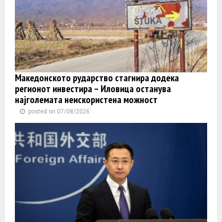
Македонското рударство стагнира додека
регионот инвестира – Иловица останува
најголемата неискористена можност
posted on 07/08/2026