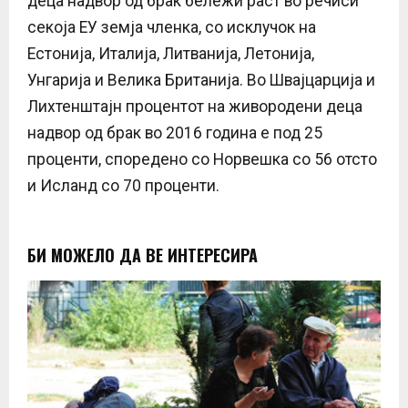
деца надвор од брак бележи раст во речиси
секоја ЕУ земја членка, со исклучок на
Естонија, Италија, Литванија, Летонија,
Унгарија и Велика Британија. Во Швајцарција и
Лихтенштајн процентот на живородени деца
надвор од брак во 2016 година е под 25
проценти, споредено со Норвешка со 56 отсто
и Исланд со 70 проценти.
БИ МОЖЕЛО ДА ВЕ ИНТЕРЕСИРА