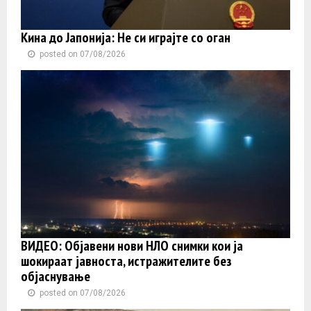
Кина до Јапонија: Не си играјте со оган
posted on 07/08/2026
ВИДЕО: Објавени нови НЛО снимки кои ја
шокираат јавноста, истражителите без
објаснување
posted on 07/08/2026