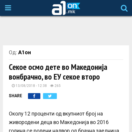
P
R
I
Од:
А1он
M
Секое осмо дете во Македонија
A
вонбрачно, во ЕУ секое второ
R
13/08/2018 - 12:38
265
SHARE
Y
Околу 12 проценти од вкупниот број на
M
живородени деца во Македонија во 2016
година се родени надвор од брачна заедница,