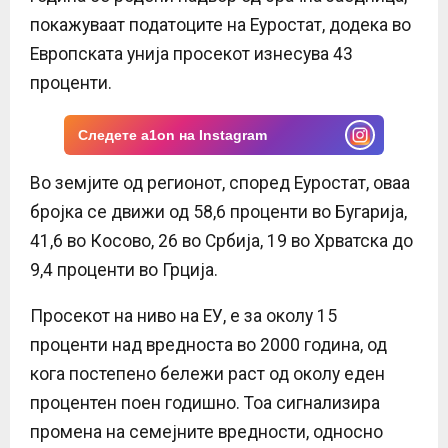
E
покажуваат податоците на Еуростат, додека во
Европската унија просекот изнесува 43
N
проценти.
U
Следете a1on на Instagram
Во земјите од регионот, според Еуростат, оваа
бројка се движи од 58,6 проценти во Бугарија,
41,6 во Косово, 26 во Србија, 19 во Хрватска до
9,4 проценти во Грција.
Просекот на ниво на ЕУ, е за околу 15
проценти над вредноста во 2000 година, од
кога постепено бележи раст од околу еден
процентен поен годишно. Тоа сигнализира
промена на семејните вредности, односно