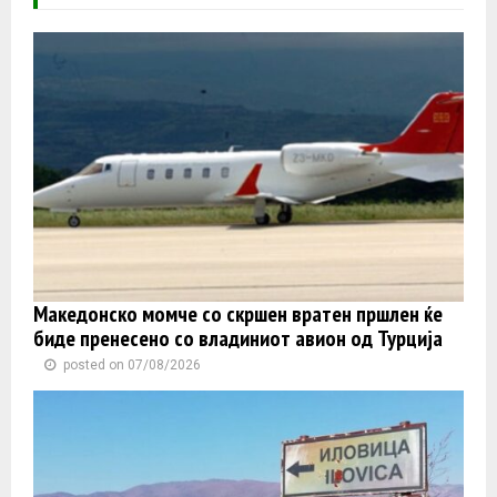
Македонско момче со скршен вратен пршлен ќе
биде пренесено со владиниот авион од Турција
posted on 07/08/2026