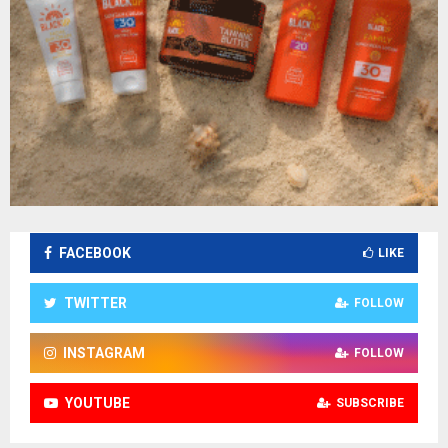
FACEBOOK
LIKE
TWITTER
FOLLOW
INSTAGRAM
FOLLOW
YOUTUBE
SUBSCRIBE