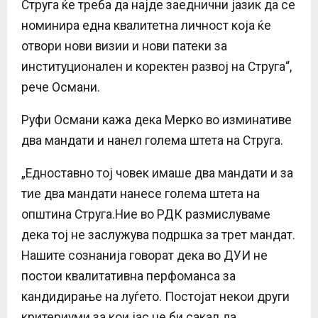
Струга ќе треба да најде заеднични јазик да се
номинира една квалитетна личност која ќе
отвори нови визии и нови патеки за
институционален и коректен развој на Струга“,
рече Османи.
Руфи Османи кажа дека Мерко во изминативе
два мандати и нанел голема штета на Струга.
„Едноставно тој човек имаше два мандати и за
тие два мандати нанесе голема штета на
општина Струга.Ние во РДК размислуваме
дека тој не заслужува подршка за трет мандат.
Нашите сознанија говорат дека во ДУИ не
постои квалитативна перфоманса за
кандидирање на луѓето. Постојат некои други
критериуми за кои јас не би сакал да