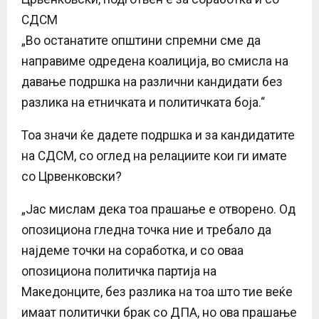
СДСМ
„Во останатите општини спремни сме да
направиме одредена коалиција, во смисла на
давање подршка на различни кандидати без
разлика на етничката и политичката боја.“
Тоа значи ќе дадете подршка и за кандидатите
на СДСМ, со оглед на релациите кои ги имате
со Црвенковски?
„Јас мислам дека тоа прашање е отворено. Од
опозициона гледна точка ние и требало да
најдеме точки на соработка, и со оваа
опозициона политичка партија на
Македонците, без разлика на тоа што тие веќе
имаат политички брак со ДПА, но ова прашање