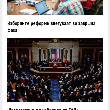
Изборните реформи влегуваат во завршна
фаза
Шест месеци до изборите во САД: