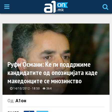
P
R
I
M
A
Руфи Османи: Ќе ги поддржиме
кандидатите од опозицијата каде
R
македонците се мнозинство
Y
14/10/2012 - 18:50
364
M
Од:
А1он