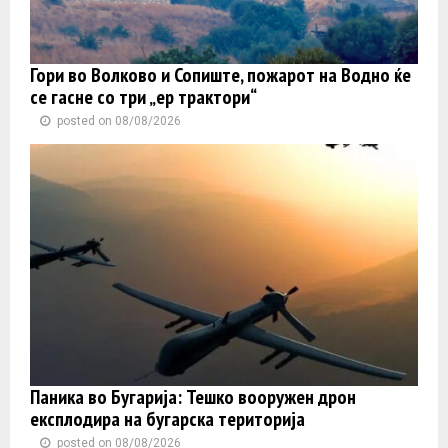
Гори во Волково и Сопиште, пожарот на Водно ќе
се гасне со три „ер трактори“
posted on 08/08/2026
Паника во Бугарија: Тешко вооружен дрон
експлодира на бугарска територија
posted on 08/08/2026