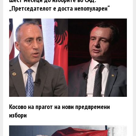
„Претседателот е доста непопуларен“
Косово на прагот на нови предвремени
избори