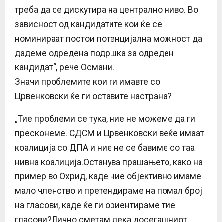
треба да се дискутира на централно ниво. Во
зависност од кандидатите кои ќе се
номинираат постои потенцијална можност да
дадеме одредена подршка за одреден
кандидат“, рече Османи.
Значи проблемите кои ги имавте со
Црвенковски ќе ги оставите настрана?
„Тие проблеми се тука, ние не можеме да ги
пресконеме. СДСМ и Црвенковски веќе имаат
коалиција со ДПА и ние не се бавиме со таа
нивна коалиција.Останува прашањето, како на
пример во Охрид, каде ние објективно имаме
мало членство и претендираме на помал број
на гласови, каде ќе ги ориентираме тие
гласови?Лично сметам дека досегашниот