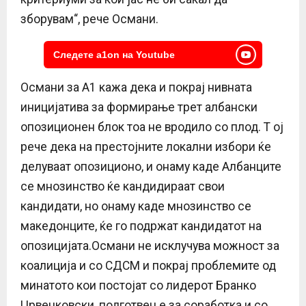
зборувам“, рече Османи.
Следете a1on на Youtube
Османи за А1 кажа дека и покрај нивната
иницијатива за формирање трет албански
опозиционен блок тоа не вродило со плод. Т ој
рече дека на престојните локални избори ќе
делуваат опозиционо, и онаму каде Албанците
се мнозинство ќе кандидираат свои
кандидати, но онаму каде мнозинство се
македонците, ќе го подржат кандидатот на
опозицијата.Османи не исклучува можност за
коалиција и со СДСМ и покрај проблемите од
минатото кои постојат со лидерот Бранко
Црвенковски, подготвен е за соработка и со