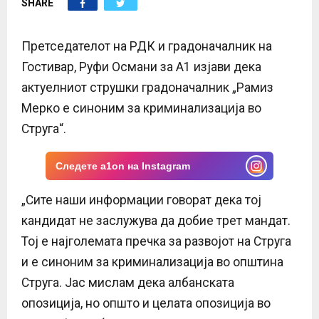
SHARE
E
N
Претседателот на РДК и градоначалник на
Гостивар, Руфи Османи за А1 изјави дека
U
актуелниот струшки градоначалник „Рамиз
Мерко е синоним за криминализација во
Струга“.
Следете a1on на Instagram
„Сите наши информации говорат дека тој
кандидат не заслужува да добие трет мандат.
Тој е најголемата пречка за развојот на Струга
и е синоним за криминализација во општина
Струга. Јас мислам дека албанската
опозиција, но општо и целата опозиција во