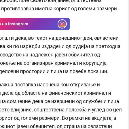
 искористиле своето влијание, општествена
 противправна имотна корист од големи размери.
 на Instagram
општи дека, во текот на денешниот ден, овластени
вајќи по наредби издадени од судија на претходна
ководство на надлежен јавен обвинител од
гонење на организиран криминал и корупција,
деловни простории и лица на повеќе локации.
ражна постапка насочена кон откривање и
 дела од областа на финансискиот криминал и
ви на сомнение дека се извршени од службени лица
оето влијание, општествена положба и углед со цел
рист од големи размери. Во рамки на акцијата, а
жниот јавен обвинител, од страна на овластени