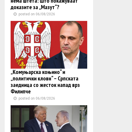
нема штета: Што покажуваат
доказите за „Мазут“?
posted on 06/08/2026
„Комуњарска коњино“ и
„политички кловн“ – Српската
заедница со жесток напад врз
Филипче
posted on 06/08/2026