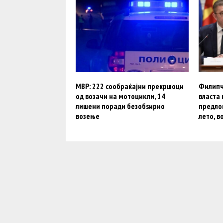
МВР: 222 сообраќајни прекршоци
Филипч
од возачи на мотоцикли, 14
власта
лишени поради безобѕирно
предлог
возење
лето, в