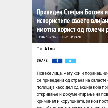
Приведен Стефан Богоев и
искористиле своето влијан
имотна корист од големи 
02/06/2026 - 16:52
2470
Од:
А1он
SHARE
Повеќе лица, меѓу кои и поранешни
се приведени од страна на овласте
полиција како дел од акција која 
откривање и документирање на пов
криминал и корупцијата, за кои пос