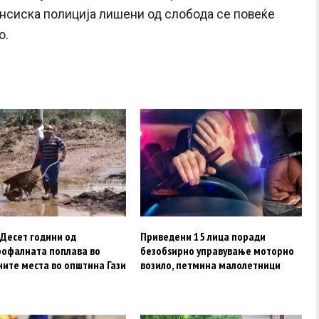
ансиска полиција лишени од слобода се повеќе
о.
 Десет години од
Приведени 15 лица поради
рофалната поплава во
безобѕирно управување моторно
ните места во општина Гази
возило, петмина малолетници