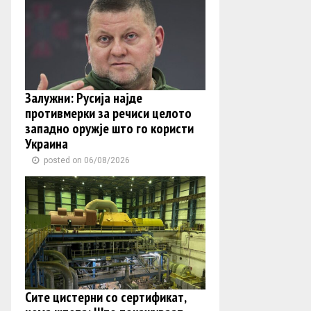
Залужни: Русија најде
противмерки за речиси целото
западно оружје што го користи
Украина
posted on 06/08/2026
Сите цистерни со сертификат,