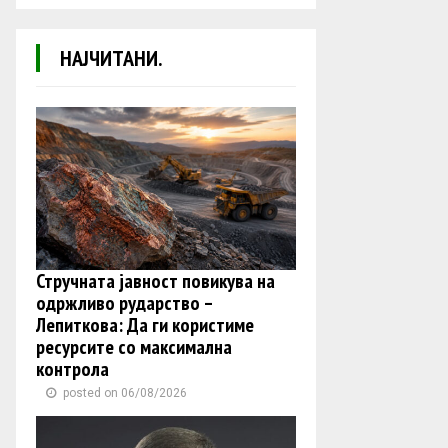
НАЈЧИТАНИ.
Стручната јавност повикува на
одржливо рударство –
Лепиткова: Да ги користиме
ресурсите со максимална
контрола
posted on 06/08/2026