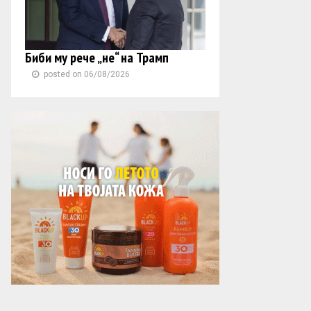
Биби му рече „не“ на Трамп
posted on 06/08/2026