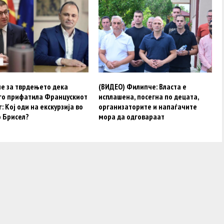
е за тврдењето дека
(ВИДЕО) Филипче: Власта е
 го прифатила Францускиот
исплашена, посегна по децата,
: Кој оди на екскурзија во
организаторите и напаѓачите
о Брисел?
мора да одговараат