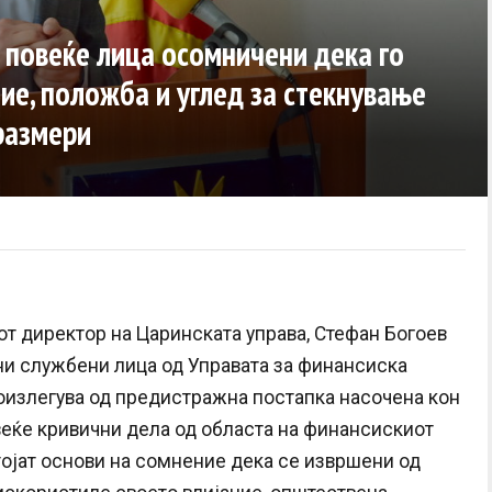
 повеќе лица осомничени дека го
ие, положба и углед за стекнување
размери
от директор на Царинската управа, Стефан Богоев
ни службени лица од Управата за финансиска
произлегува од предистражна постапка насочена кон
еќе кривични дела од областа на финансискиот
тојат основи на сомнение дека се извршени од