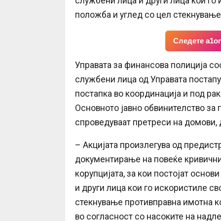
службени лица и други лица кои го
положба и углед со цел стекнување
Следете a1on
Управата за финансова полиција со
службени лица од Управата постапу
постапка во координација и под ра
Основното јавно обвинителство за 
спроведуваат претреси на домови, 
– Акцијата произлегува од предист
документирање на повеќе кривични
корупцијата, за кои постојат осно
и други лица кои го искористиле св
стекнување противправна имотна ко
во согласност со насоките на надле