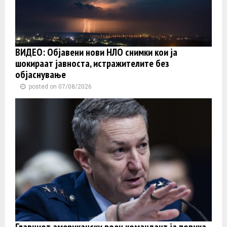
ВИДЕО: Објавени нови НЛО снимки кои ја
шокираат јавноста, истражителите без
објаснување
posted on 07/08/2026
Главниот американски воен командант ја повика