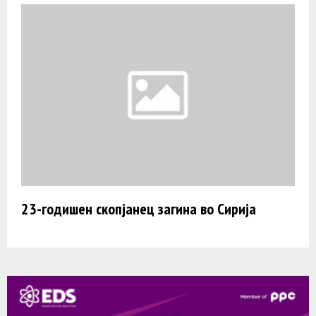
23-годишен скопјанец загина во Сирија