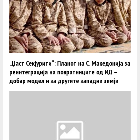
„Џаст Секјурити“: Планот на С. Македонија за
реинтеграција на повратниците од ИД –
добар модел и за другите западни земји