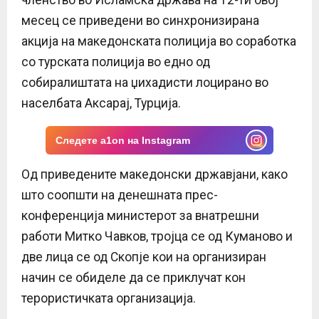
E
месец се приведени во синхронизирана
акција на македонската полиција во соработка
N
со турската полиција во едно од
U
собиралиштата на џихадисти лоцирано во
населбата Аксарај, Турција.
Следете a1on на Instagram
Од приведените македонски државјани, како
што соопшти на денешната прес-
конференција министерот за внатрешни
работи Митко Чавков, тројца се од Куманово и
две лица се од Скопје кои на организиран
начин се обиделе да се приклучат кон
терористичката организација.