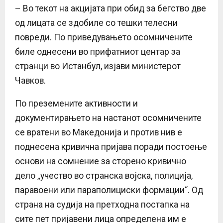
– Во текот на акцијата при обид за бегство две
од лицата се здобиле со тешки телесни
повреди. По приведувањето осомничените
биле однесени во прифатниот центар за
странци во Истанбул, изјави министерот
Чавков.
По преземените активности и
документирањето на настанот осомничените
се вратени во Македонија и против нив е
поднесена кривична пријава поради постоење
основи на сомнение за сторено кривично
дело „учество во странска војска, полиција,
паравоени или параполициски формации“. Од
страна на судија на претходна постапка на
сите пет пријавени лица определена им е