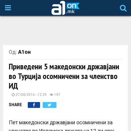
P
R
I
Од:
А1он
M
Приведени 5 македонски државјани
A
во Турција осомничени за членство
ИД
R
27/08/2016 - 12:29
197
Y
SHARE
M
Пет македонски државјани осомничени за
членство во Исламска држава на 12-ти овој