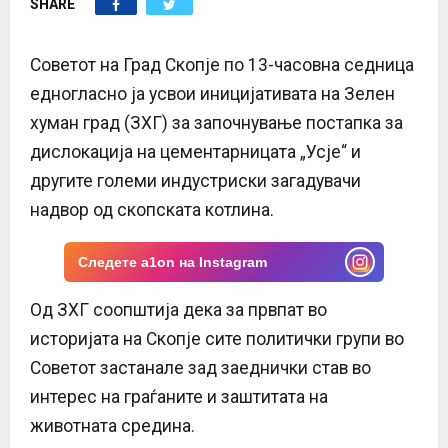
SHARE
E
N
Советот на Град Скопје по 13-часовна седница
едногласно ја усвои иницијативата на Зелен
U
хуман град (ЗХГ) за започнување постапка за
дислокација на цементарницата „Усје“ и
другите големи индустриски загадувачи
надвор од скопската котлина.
Следете a1on на Instagram
Од ЗХГ соопштија дека за првпат во
историјата на Скопје сите политички групи во
Советот застанале зад заеднички став во
интерес на граѓаните и заштитата на
животната средина.