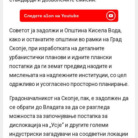
Следете a1on на Youtube
Советот ја задолжи и Општина Кисела Вода,
како и останатите општини во рамки на Град
Скопје, при изработката на деталните
урбанистички планови и идните плански
постапки да ги земат предвид наодите и
мислењата на надлежните институции, со цел
одржливо и усогласено просторно планирање.
Градоначалникот на Скопје, пак, е задолжен да
се обрати до Владата за да се разгледа
можноста за започнување постапка за
дислокација на „Усје“ и другите големи
индустриски загадувачи на соодветни локации