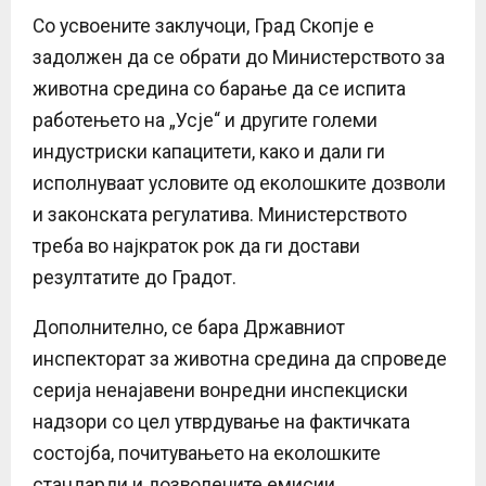
Со усвоените заклучоци, Град Скопје е
задолжен да се обрати до Министерството за
животна средина со барање да се испита
работењето на „Усје“ и другите големи
индустриски капацитети, како и дали ги
исполнуваат условите од еколошките дозволи
и законската регулатива. Министерството
треба во најкраток рок да ги достави
резултатите до Градот.
Дополнително, се бара Државниот
инспекторат за животна средина да спроведе
серија ненајавени вонредни инспекциски
надзори со цел утврдување на фактичката
состојба, почитувањето на еколошките
стандарди и дозволените емисии.