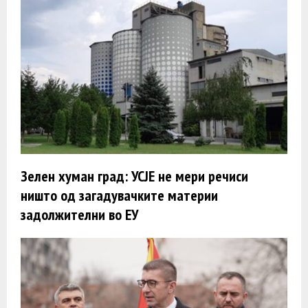
Зелен хуман град: УСЈЕ не мери речиси
ништо од загадувачките материи
задолжителни во ЕУ