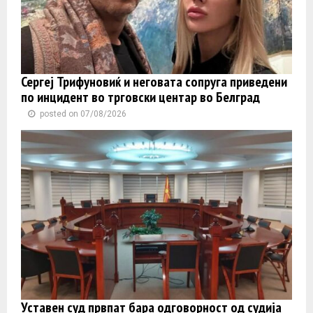
Сергеј Трифуновиќ и неговата сопруга приведени
по инцидент во трговски центар во Белград
posted on 07/08/2026
Уставен суд првпат бара одговорност од судија