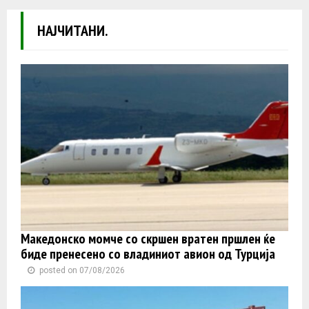
НАЈЧИТАНИ.
Македонско момче со скршен вратен пршлен ќе
биде пренесено со владиниот авион од Турција
posted on 07/08/2026