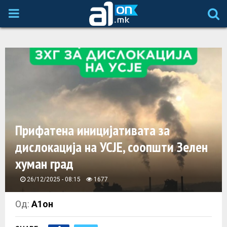
P
R
I
M
A
Прифатена иницијативата за
дислокација на УСЈЕ, соопшти Зелен
R
хуман град
Y
26/12/2025 - 08:15
1677
M
Од:
А1он