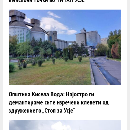
Општина Кисела Вода: Најостро ги
демантираме сите изречени клевети од
здружението „Стоп за Усје“