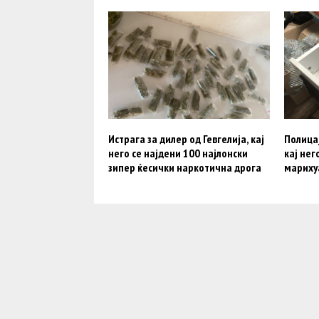
Истрага за дилер од Гевгелија, кај
Полица
него се најдени 100 најлонски
кај нег
зипер ќесички наркотична дрога
мариху