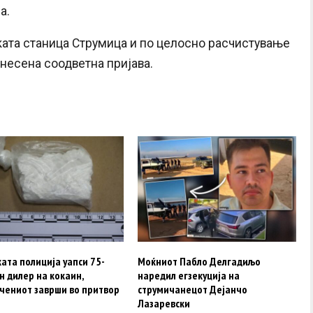
а.
ата станица Струмица и по целосно расчистување
днесена соодветна пријава.
ата полиција уапси 75-
Моќниот Пабло Делгадиљо
 дилер на кокаин,
наредил егзекуција на
чениот заврши во притвор
струмичанецот Дејанчо
Лазаревски