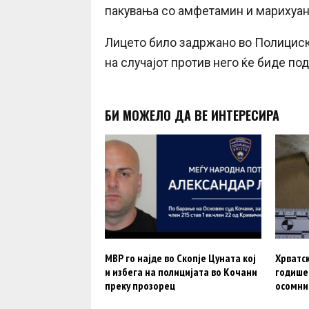
пакувања со амфетамин и марихуан
Лицето било задржано во Полициск
на случајот против него ќе биде по
БИ МОЖЕЛО ДА ВЕ ИНТЕРЕСИРА
МВР го најде во Скопје Цуната кој
Хрватск
и избега на полицијата во Кочани
годишен
преку прозорец
осомни