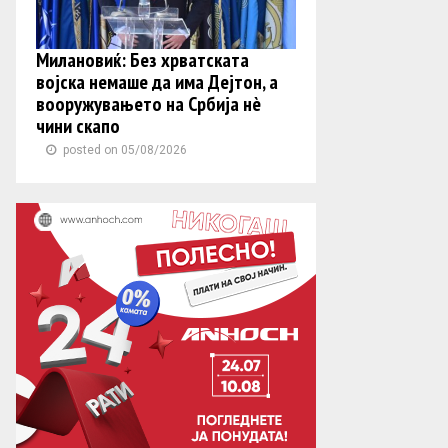
Милановиќ: Без хрватската
војска немаше да има Дејтон, а
вооружувањето на Србија нè
чини скапо
posted on 05/08/2026