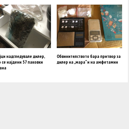
јци надгледувале дилер,
Обвинителството бара притвор за
о се најдени 57 паковки
дилер на „мара“ и на амфетамин
ана