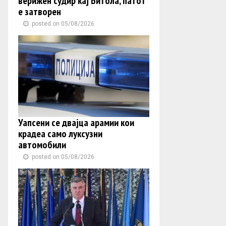
верижен судир кај Битола, патот
е затворен
posted on 05/08/2026
Уапсени се двајца арамии кои
крадеа само луксузни
автомобили
posted on 05/08/2026