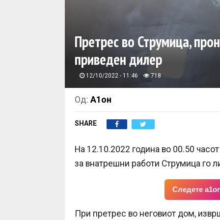
Претрес во Струмица, про
приведен дилер
12/10/2022 - 11:46
718
Од:
А1он
SHARE
На 12.10.2022 година во 00.50 час
за внатрешни работи Струмица го л
Следете a1on
При претрес во неговиот дом, извр