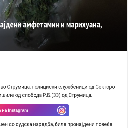
најдени амфетамин и марихуана,
от во Струмица, полициски службеници од Секторот
ишиле од слобода Р.Б.(33) од Струмица.
 на Instagram
шен со судска наредба, биле пронајдени повеќе