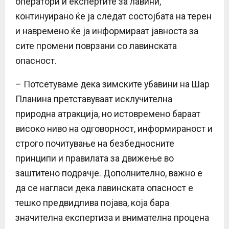
оператори и експертите за лавини,
континуирано ќе ја следат состојбата на терен
и навремено ќе ја информираат јавноста за
сите промени поврзани со лавинската
опасност.
– Потсетуваме дека зимските убавини на Шар
Планина претставуваат исклучителна
природна атракција, но истовремено бараат
високо ниво на одговорност, информираност и
строго почитување на безбедносните
принципи и правилата за движење во
заштитено подрачје. Дополнително, важно е
да се нагласи дека лавинската опасност е
тешко предвидлива појава, која бара
значителна експертиза и внимателна процена