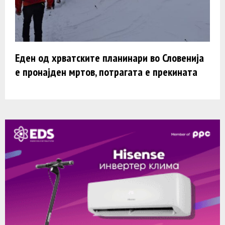
Еден од хрватските планинари во Словенија
е пронајден мртов, потрагата е прекината