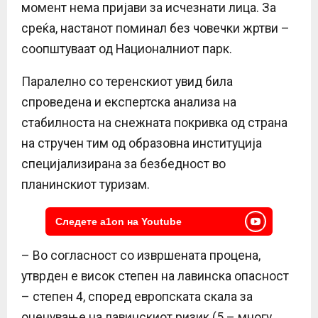
момент нема пријави за исчезнати лица. За
среќа, настанот поминал без човечки жртви –
соопштуваат од Националниот парк.
Паралелно со теренскиот увид била
спроведена и експертска анализа на
стабилноста на снежната покривка од страна
на стручен тим од образовна институција
специјализирана за безбедност во
планинскиот туризам.
Следете a1on на Youtube
– Во согласност со извршената процена,
утврден е висок степен на лавинска опасност
– степен 4, според европската скала за
оценување на лавинскиот ризик (5 – многу