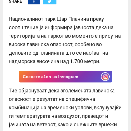
SHARE
E
N
Националниот парк Шар Планина преку
соопштение ја информира јавноста дека на
U
територијата на паркот во моменто е присутна
висока лавинска опасност, особено во
деловите од планината што се наоѓаат на
надморска височина над 1.700 метри.
Следете a1on на Instagram
Тие објаснуваат дека зголемената лавинска
опасност е резултат на специфична
комбинација на временски услови, вклучувајќи
ги температурата на воздухот, правецот и
јачината на ветерот, како и снежните врнежи