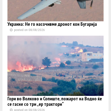
Украина: Не го насочивме дронот кон Бугарија
posted on 08/08/2026
Гори во Волково и Сопиште, пожарот на Водно ќе
се гасне со три „ер трактори“
posted on 08/08/2026