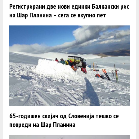
Регистрирани две нови единки Балкански рис
на Шар Планина – сега се вкупно пет
65-годишен скијач од Словенија тешко се
повреди на Шар Планина