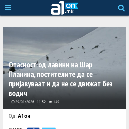
P
R
I
M
Опасност од лавини на Шар
A
Планина, постителите да се
пријавуваат и да не се движат без
R
водич
Y
29/01/2026 - 11:52
149
M
Од:
А1он