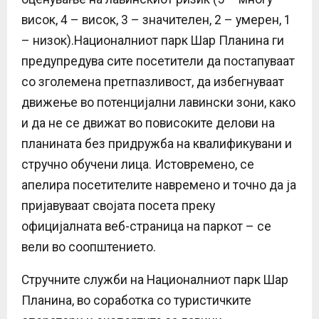
висок, 4 – висок, 3 – значителен, 2 – умерен, 1
– низок).Националниот парк Шар Планина ги
предупредува сите посетители да постапуваат
со зголемена претпазливост, да избегнуваат
движење во потенцијални лавински зони, како
и да не се движат во повисоките делови на
планината без придружба на квалификувани и
стручно обучени лица. Истовремено, се
апелира посетителите навремено и точно да ја
пријавуваат својата посета преку
официјалната веб-страница на паркот – се
вели во соопштението.
Стручните служби на Националниот парк Шар
Планина, во соработка со туристичките