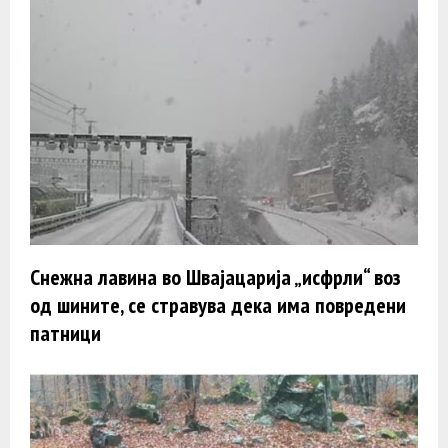
Снежна лавина во Швајацарија „исфрли“ воз
од шините, се стравува дека има повредени
патници