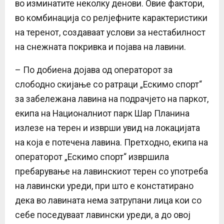
во изминатите неколку денови. Овие фактори,
во комбинација со релјефните карактеристики
на теренот, создаваат услови за нестабилност
на снежната покривка и појава на лавини.
– По добиена дојава од операторот за
слободно скијање со ратраци „Ескимо спорт“
за забележана лавина на подрачјето на паркот,
екипа на Националниот парк Шар Планина
излезе на терен и изврши увид на локацијата
на која е потечена лавина. Претходно, екипа на
операторот „Ескимо спорт“ извршила
пребарување на лавинскиот терен со употреба
на лавински уреди, при што е констатирано
дека во лавината нема затрупани лица кои со
себе поседуваат лавински уреди, а до овој