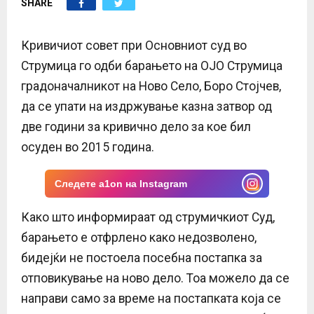
SHARE
E
N
Кривичиот совет при Основниот суд во
Струмица го одби барањето на ОЈО Струмица
U
градоначалникот на Ново Село, Боро Стојчев,
да се упати на издржување казна затвор од
две години за кривично дело за кое бил
осуден во 2015 година.
Следете a1on на Instagram
Како што информираат од струмичкиот Суд,
барањето е отфрлено како недозволено,
бидејќи не постоела посебна постапка за
отповикување на ново дело. Тоа можело да се
направи само за време на постапката која се