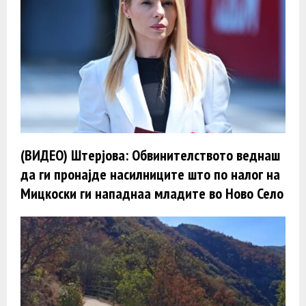
(ВИДЕО) Штерјова: Обвинителството веднаш
да ги пронајде насилниците што по налог на
Мицкоски ги нападнаа младите во Ново Село