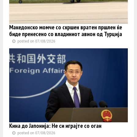
Македонско момче со скршен вратен пршлен ќе
биде пренесено со владиниот авион од Турција
posted on 07/08/2026
Кина до Јапонија: Не си играјте со оган
posted on 07/08/2026