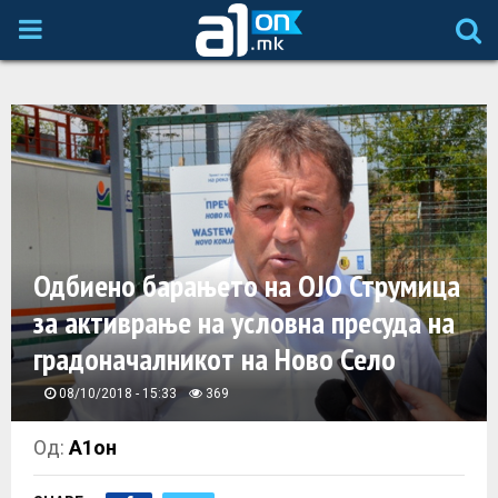
P
R
I
M
A
Одбиено барањето на ОЈО Струмица
за активрање на условна пресуда на
R
градоначалникот на Ново Село
Y
08/10/2018 - 15:33
369
M
Од:
А1он