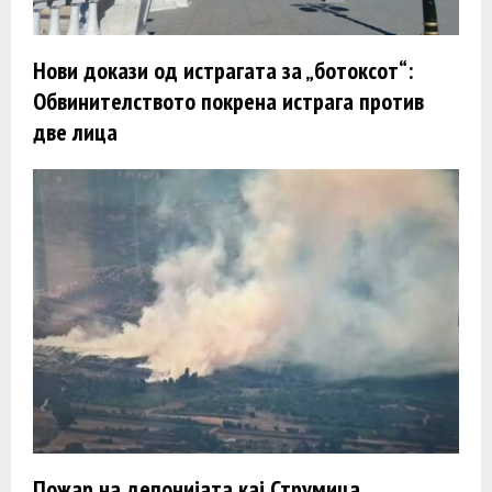
Нови докази од истрагата за „ботоксот“:
Обвинителството покрена истрага против
две лица
Пожар на депонијата кај Струмица,