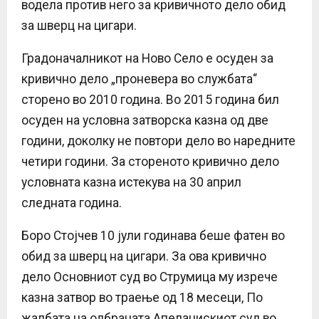
водела против него за кривичното дело обид
за шверц на цигари.
Градоначалникот на Ново Село е осуден за
кривично дело „проневера во службата“
сторено во 2010 година. Во 2015 година бил
осуден на условна затворска казна од две
години, доколку не повтори дело во наредните
четири години. За стореното кривично дело
условната казна истекува на 30 април
следната година.
Боро Стојчев 10 јули годинава беше фатен во
обид за шверц на цигари. За ова кривично
дело Основниот суд во Струмица му изрече
казна затвор во траење од 18 месеци, По
жалбата на одбраната Апелацискиот суд во