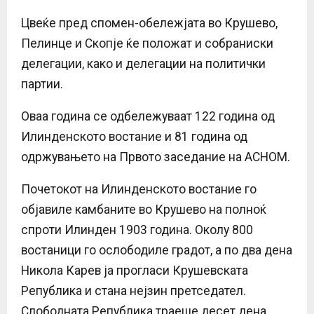
Цвеќе пред спомен-обележјата во Крушево,
Пелинце и Скопје ќе положат и собраниски
делегации, како и делегации на политички
партии.
Оваа година се одбележуваат 122 година од
Илинденското востание и 81 година од
одржувањето на Првото заседание на АСНОМ.
Почетокот на Илинденското востание го
објавиле камбаните во Крушево на полноќ
спроти Илинден 1903 година. Околу 800
востаници го ослободиле градот, а по два дена
Никола Карев ја прогласи Крушевската
Република и стана нејзин претседател.
Слободната Република траеше десет дена.