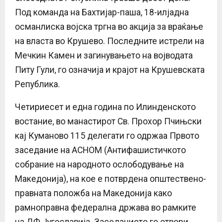
Под команда на Бахтијар-паша, 18-илјадна
османлиска војска тргна во акција за враќање
на власта во Крушево. Последните истрели на
Мечкин Камен и загинувањето на војводата
Питу Гули, го означија и крајот на Крушевската
Република.
Четириесет и една година по Илинденското
востание, во манастирот Св. Прохор Пчињски
кај Куманово 115 делегати го одржаа Првото
заседание на АСНОМ (Антифашистичкото
собрание на народното ослободување на
Македонија), на кое е потврдена општествено-
правната положба на Македонија како
рамноправна федерална држава во рамките
на ДФ Југославија. Заседанието го отвори