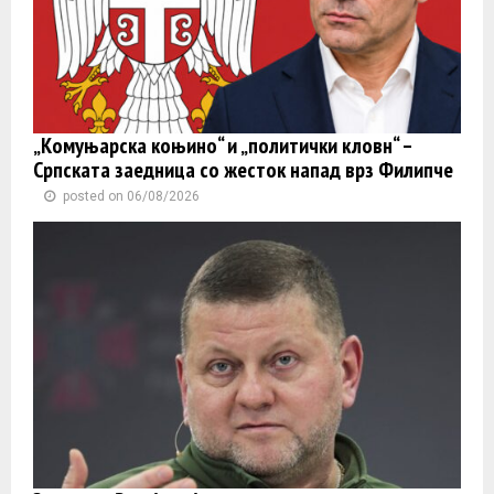
„Комуњарска коњино“ и „политички кловн“ –
Српската заедница со жесток напад врз Филипче
posted on 06/08/2026