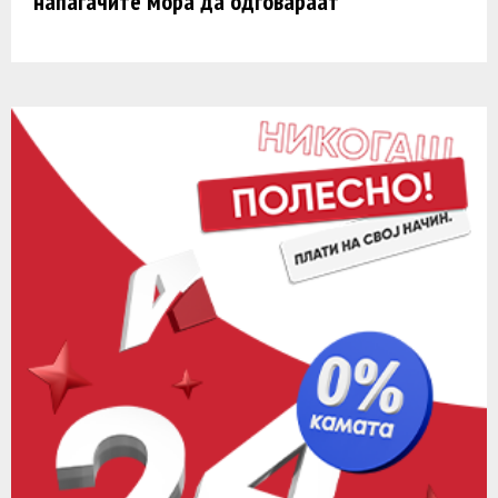
напаѓачите мора да одговараат