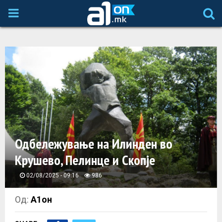
P
R
I
M
A
Одбележување на Илинден во
R
Крушево, Пелинце и Скопје
Y
02/08/2025 - 09:16
986
M
Од:
А1он