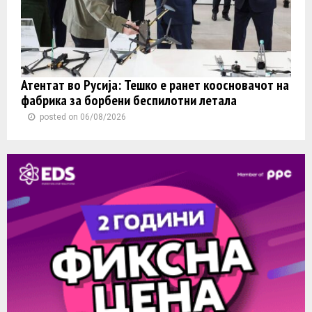
Атентат во Русија: Тешко е ранет коосновачот на
фабрика за борбени беспилотни летала
posted on 06/08/2026