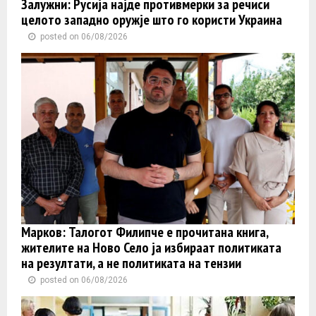
Залужни: Русија најде противмерки за речиси
целото западно оружје што го користи Украина
posted on 06/08/2026
Марков: Талогот Филипче е прочитана книга,
жителите на Ново Село ја избираат политиката
на резултати, а не политиката на тензии
posted on 06/08/2026