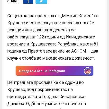
SHARE
E
N
Со централна прослава на „Мечкин Камен“ во
Крушево и со положување цвеќе на повеќе
U
локации низ државата денеска се
одбележуваат 122 години од Илинденското
востание и Крушевската Република, како и 81
година од Првото заседание на АСНОМ – два
клучни столба во македонската државност.
Следете a1on на Instagram
Централната прослава ќе се одржи во
Крушево, под покровителство на
претседателката Гордана Сиљановска-
Давкова. Одбележувањето ќе почне со