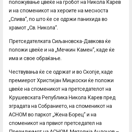
положување цвеќе на гробот на Никола Карев
и на споменикот на хероите на месноста
„Слива“, по што ќе се одржи панихида во
храмот „Св. Никола“.
Претседателката Сиљановска-Давкова ќе
положи цвеќе и на „Мечкин Камен“, каде ќе
има и свое обраќање.
Чествувања ќе се одржат и во Скопје, каде
премиерот Христијан Мицкоски ќе положи
цвеќе на споменикот на претседателот на
Крушевската Република Никола Карев пред
зградата на Собранието, на споменикот на
АСНОМ во паркот „Жена Борец“ и на
споменикот на првиот претседател на
Президиумот на АСНОМ, Методија Андонов –