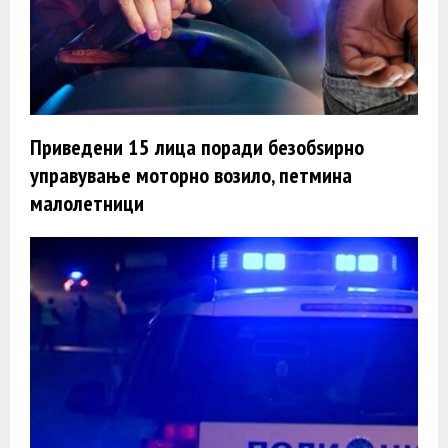
Приведени 15 лица поради безобѕирно
управување моторно возило, петмина
малолетници