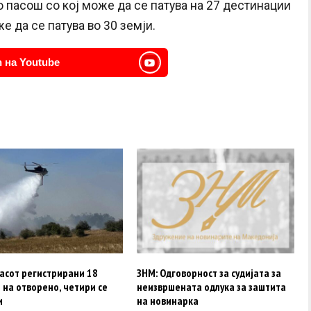
о пасош со кој може да се патува на 27 дестинации
е да се патува во 30 земји.
 на Youtube
асот регистрирани 18
ЗНМ: Одговорност за судијата за
на отворено, четири се
неизвршената одлука за заштита
и
на новинарка