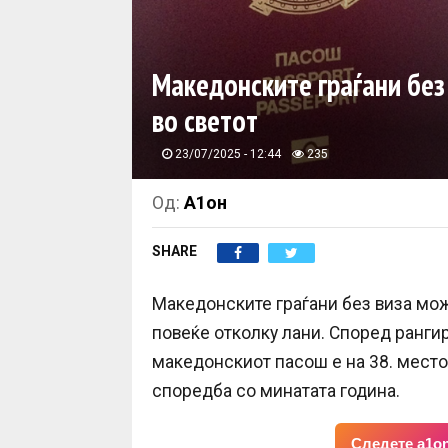
Македонските граѓани без
во светот
23/07/2025 - 12:44
235
Од:
А1он
SHARE
Македонските граѓани без виза можа
повеќе отколку лани. Според рангир
македонскиот пасош е на 38. место
споредба со минатата година.
Следете a1on