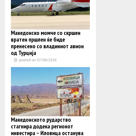
Македонско момче со скршен
вратен пршлен ќе биде
пренесено со владиниот авион
од Турција
posted on 07/08/2026
Македонското рударство
стагнира додека регионот
инвестира – Иловица останува