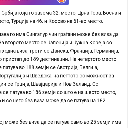
Србија која го зазема 32. место, Црна Гора, Босна и
сто, Турција на 46. и Косово на 61-во место.
ава го има Сингапур чии граѓани може без виза да
 На второто место се Јапонија и Јужна Кореја со
ходна виза, трети се Данска, Франција, Германија,
о пристап до 189 дестинации. На четвртото место
 патува во 188 земји се Австрија, Белгија,
ортугалија и Шведска, на петтото со можност за
и се Грција, Швајцарија и Нов Зеланд. Со
се патува во 186 земји со што е на шесто место,
 и со него без виза може да се патува на 182
кој може без виза да се патува само во 25 земји има