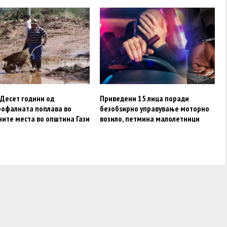
 Десет години од
Приведени 15 лица поради
рофалната поплава во
безобѕирно управување моторно
ните места во општина Гази
возило, петмина малолетници