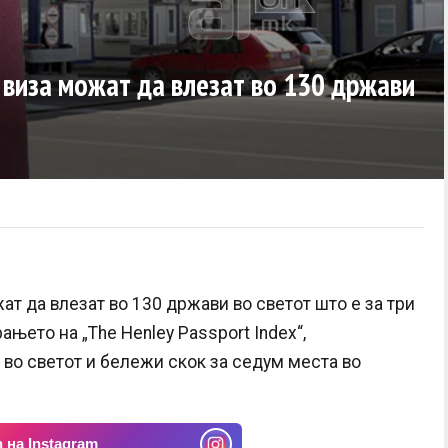
 виза можат да влезат во 130 држави
т да влезат во 130 држави во светот што е за три
ањето на „The Henley Passport Index“,
 во светот и бележи скок за седум места во
 на Instagram