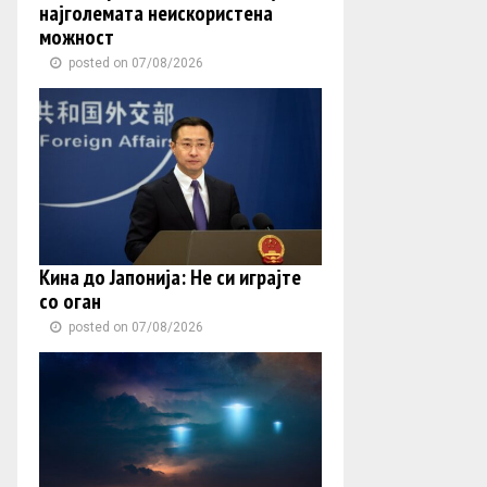
најголемата неискористена
можност
posted on 07/08/2026
Кина до Јапонија: Не си играјте
со оган
posted on 07/08/2026