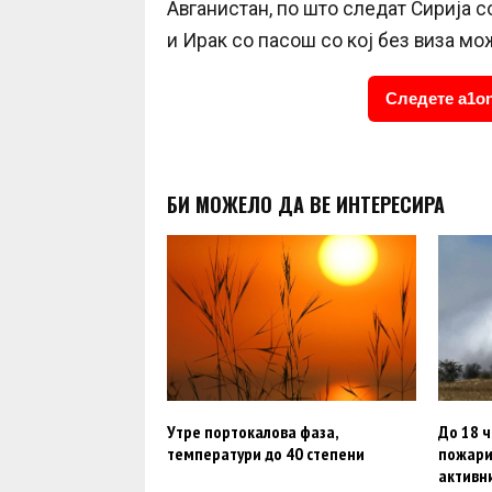
Авганистан, по што следат Сирија с
и Ирак со пасош со кој без виза мож
Следете a1on
БИ МОЖЕЛО ДА ВЕ ИНТЕРЕСИРА
Утре портокалова фаза,
До 18 ч
температури до 40 степени
пожари 
активн