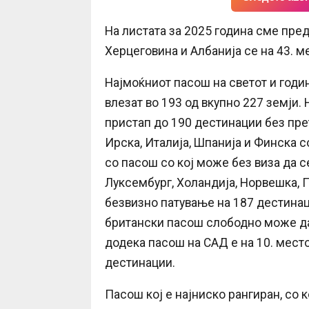
На листата за 2025 година сме пред 
Херцеговина и Албанија се на 43. ме
Најмоќниот пасош на светот и годин
влезат во 193 од вкупно 227 земји.
пристап до 190 дестинации без прет
Ирска, Италија, Шпанија и Финска с
со пасош со кој може без виза да се
Луксембург, Холандија, Норвешка, П
безвизно патување на 187 дестинаци
британски пасош слободно може да 
додека пасош на САД е на 10. место
дестинации.
Пасош кој е најниско рангиран, со 