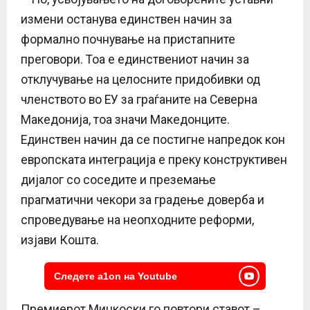
измени останува единствен начин за
формално почнување на пристапните
преговори. Тоа е единствениот начин за
отклучување на целосните придобивки од
членството во ЕУ за граѓаните на Северна
Македонија, тоа значи Македонците.
Единствен начин да се постигне напредок кон
европската интеграција е преку конструктивен
дијалог со соседите и преземање
прагматични чекори за градење доверба и
спроведување на неопходните реформи,
изјави Кошта.
Следете a1on на Youtube
Премиерот Мицкоски го повтори ставот –