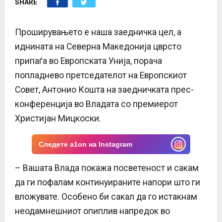
SHARE
E
N
Проширувањето е наша заедничка цел, а
иднината на Северна Македонија цврсто
U
припаѓа во Европската Унија, порача
попладнево претседателот на Европскиот
Совет, Антонио Кошта на заедничката прес-
конференција во Владата со премиерот
Христијан Мицкоски.
Следете a1on на Instagram
– Вашата Влада покажа посветеност и сакам
да ги пофалам континуираните напори што ги
вложувате. Особено би сакал да го истакнам
неодамнешниот опиплив напредок во