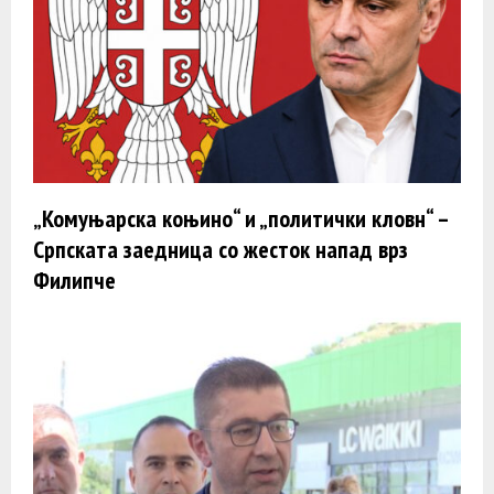
„Комуњарска коњино“ и „политички кловн“ –
Српската заедница со жесток напад врз
Филипче