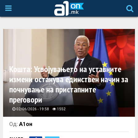
P
R
I
M
Кошта: Усвојувањето на уставните
A
измени останува единствен начин за
почнување на пристапните
R
преговори
Y
02/06/2026 - 19:58
1552
M
Од:
А1он