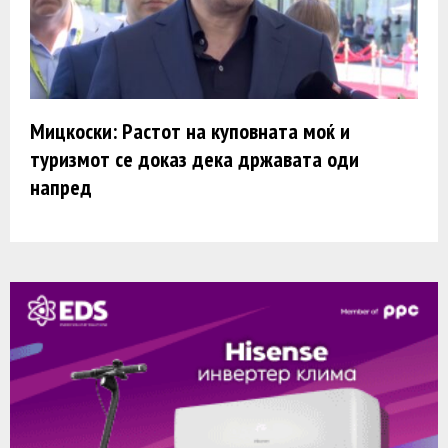
Мицкоски: Растот на куповната моќ и
туризмот се доказ дека државата оди
напред