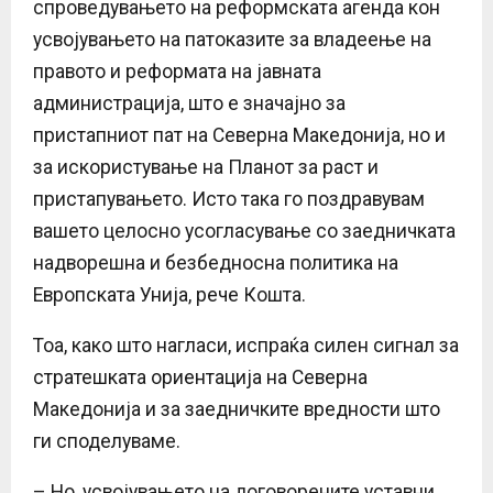
спроведувањето на реформската агенда кон
усвојувањето на патоказите за владеење на
правото и реформата на јавната
администрација, што е значајно за
пристапниот пат на Северна Македонија, но и
за искористување на Планот за раст и
пристапувањето. Исто така го поздравувам
вашето целосно усогласување со заедничката
надворешна и безбедносна политика на
Европската Унија, рече Кошта.
Тоа, како што нагласи, испраќа силен сигнал за
стратешката ориентација на Северна
Македонија и за заедничките вредности што
ги споделуваме.
– Но, усвојувањето на договорените уставни