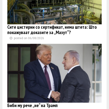
Сите цистерни со сертификат, нема штета: Што
покажуваат доказите за „Мазут“?
posted on 06/08/2026
Биби му рече „не“ на Трамп