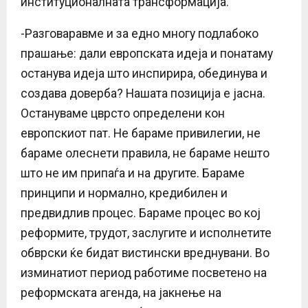
институционалната трансформација.
-Разговаравме и за едно многу подлабоко
прашање: дали европската идеја и понатаму
останува идеја што инспирира, обединува и
создава доверба? Нашата позиција е јасна.
Остануваме цврсто определени кон
европскиот пат. Не бараме привилегии, не
бараме олеснети правила, не бараме нешто
што не им припаѓа и на другите. Бараме
принципи и нормално, кредибилен и
предвидлив процес. Бараме процес во кој
реформите, трудот, заслугите и исполнетите
обврски ќе бидат вистински вреднувани. Во
изминатиот период работиме посветено на
реформската агенда, на јакнење на