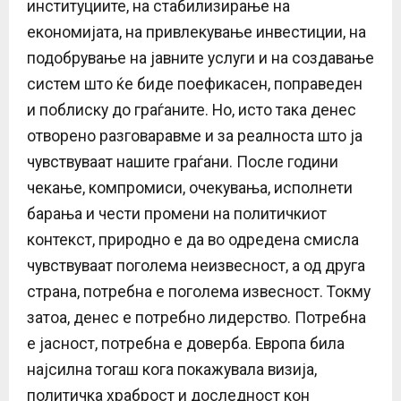
институциите, на стабилизирање на
економијата, на привлекување инвестиции, на
подобрување на јавните услуги и на создавање
систем што ќе биде поефикасен, поправеден
и поблиску до граѓаните. Но, исто така денес
отворено разговаравме и за реалноста што ја
чувствуваат нашите граѓани. После години
чекање, компромиси, очекувања, исполнети
барања и чести промени на политичкиот
контекст, природно е да во одредена смисла
чувствуваат поголема неизвесност, а од друга
страна, потребна е поголема извесност. Токму
затоа, денес е потребно лидерство. Потребна
е јасност, потребна е доверба. Европа била
најсилна тогаш кога покажувала визија,
политичка храброст и доследност кон