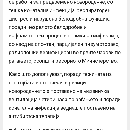
се работи за предвремено новороденче, со
тешка конатална инфекција, респираторен
дистрес и нарушена белодробна функција
поради незрелото белодробие и
инфламаторен процес во рамки на инфекција,
со наод на спонтан, парцијален пнеумоторакс,
радиолошки верифициран во првите часови по
раѓањето, соопшти ресорното Министерство.
Како што дополнуваат, поради тежината на
состојбата и посочените ризици
новороденчето е поставено на механичка
вентилација четири часа по раѓањето и поради
конатална инфекција веднаш е поставено на
антибиотска терапија.
– Во текот на лекувањето е индицирана