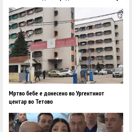
Мртво бебе е донесено во Ургентниот
центар во Тетово