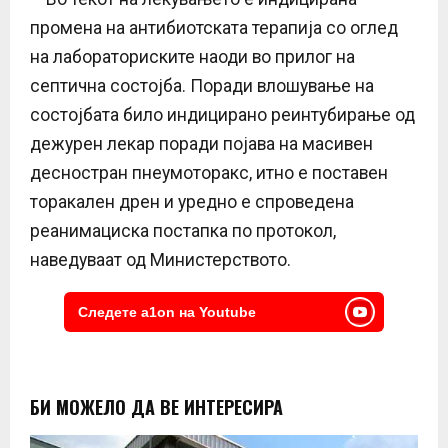
промена на антибиотската терапија со оглед
на лабораториските наоди во прилог на
септична состојба. Поради влошување на
состојбата било индицирано реинтубирање од
дежурен лекар поради појава на масивен
десностран пнеумоторакс, итно е поставен
торакален дрен и уредно е спроведена
реанимациска постапка по протокол,
наведуваат од Министерството.
Следете a1on на Youtube
БИ МОЖЕЛО ДА ВЕ ИНТЕРЕСИРА