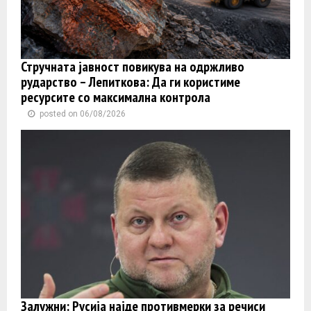
Стручната јавност повикува на одржливо
рударство – Лепиткова: Да ги користиме
ресурсите со максимална контрола
posted on 06/08/2026
Залужни: Русија најде противмерки за речиси