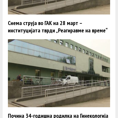
Снема струја во ГАК на 28 март –
институцијата тврди „Реагиравме на време“
Почина 34-годишна родилка на Гинекологија