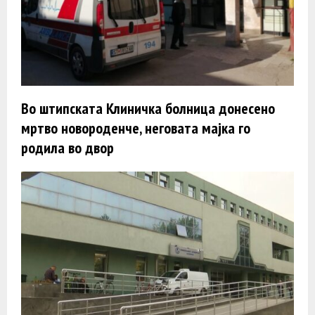
Во штипската Клиничка болница донесено
мртво новороденче, неговата мајка го
родилa во двор