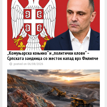
„Комуњарска коњино“ и „политички кловн“ –
Српската заедница со жесток напад врз Филипче
posted on 06/08/2026