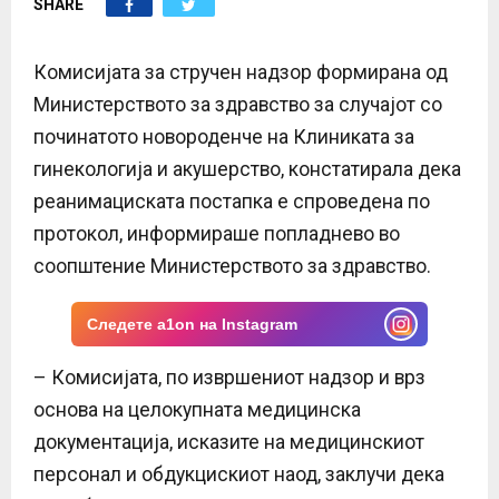
SHARE
E
N
Комисијата за стручен надзор формирана од
Министерството за здравство за случајот со
U
починатото новороденче на Клиниката за
гинекологија и акушерство, констатирала дека
реанимациската постапка е спроведена по
протокол, информираше попладнево во
соопштение Министерството за здравство.
Следете a1on на Instagram
– Комисијата, по извршениот надзор и врз
основа на целокупната медицинска
документација, исказите на медицинскиот
персонал и обдукцискиот наод, заклучи дека