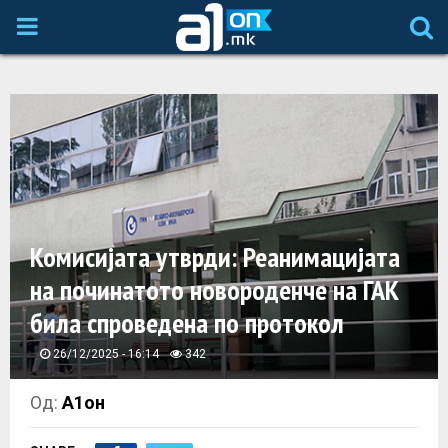
P
R
I
M
A
Комисијата утврди: Реанимацијата
на починатото новороденче на ГАК
R
била спроведена по протокол
Y
26/12/2025 - 16:14
342
M
Од:
А1он