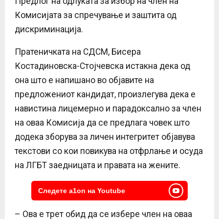
Предлог на одлуката за избор на член на
Комисијата за спречување и заштита од
дискриминација.
Пратеничката на СДСМ, Бисера
Костадиновска-Стојчевска истакна дека од
она што е напишано во објавите на
предложениот кандидат, произлегува дека е
навистина лицемерно и парадоксално за член
на оваа Комисија да се предлага човек што
додека зборува за личен интегритет објавува
текстови со кои повикува на отфрлање и осуда
на ЛГБТ заедницата и правата на жените.
Следете a1on на Youtube
– Ова е трет обид да се избере член на оваа