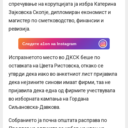
спречување на корупцијата ја избра Катерина
Зајковска Скопје, дипломиран економист и
магистер по сметководство, финансии и
ревизија.
Следете a1on на Instagram
Испразнетото место во ДКСК беше по
оставката на Цвета Ристовска, откако се
утврди дека иако во анкетниот лист пријавила
дека нејзините синови имаат фирми, таа не
пријавила дека една од фирмите учествувала
во изборната кампања на Гордана
Сиљановска-Давкова.
Собранието ја почна општата расправа по