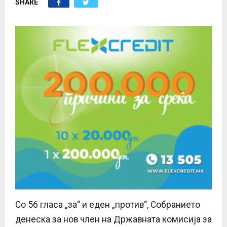
SHARE
E
N
U
Со 56 гласа „за“ и еден „против“, Собранието
денеска за нов член на Државната комисија за