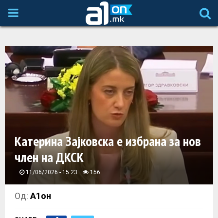
P
R
I
M
A
Катерина Зајковска e избрана за нов
R
член на ДКСК
Y
11/06/2026 - 15:23
156
M
Од:
А1он