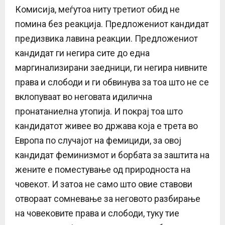
Комисија, меѓутоа ниту третиот обид не
помина без реакција. Предложениот кандидат
предизвика лавина реакции. Предложениот
кандидат ги негира сите до една
маргинализирани заедници, ги негира нивните
права и слободи и ги обвинува за тоа што не се
вклопуваат во неговата идилична
пронатаниелна утопија. И покрај тоа што
кандидатот живее во држава која е трета во
Европа по случајот на фемициди, за овој
кандидат феминизмот и борбата за заштита на
жените е поместување од природноста на
човекот. И затоа не само што овие ставови
отвораат сомневање за неговото разбирање
на човековите права и слободи, туку тие