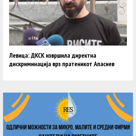
Левица: ДКСК извршила директна
дискриминација врз пратеникот Апасиев