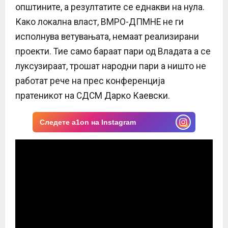
општините, а резултатите се еднакви на нула.
Како локална власт, ВМРО-ДПМНЕ не ги
исполнува ветувањата, немаат реализирани
проекти. Тие само бараат пари од Владата а се
луксузираат, трошат народни пари а ништо не
работат рече на прес конференција
пратеникот на СДСМ Дарко Каевски.
Следете a1on на Instagram