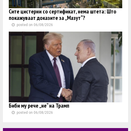
Сите цистерни со сертификат, нема штета: Што
покажуваат доказите за „Мазут“?
posted on 06/08/2026
Биби му рече „не“ на Трамп
posted on 06/08/2026