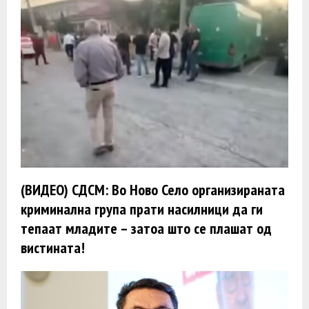
(ВИДЕО) СДСМ: Во Ново Село организираната
криминална група прати насилници да ги
тепаат младите – затоа што се плашат од
вистината!