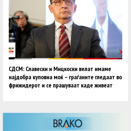
СДСМ: Славески и Мицкоски велат имаме
најдобра куповна моќ – граѓаните гледаат во
фрижидерот и се прашуваат каде живеат