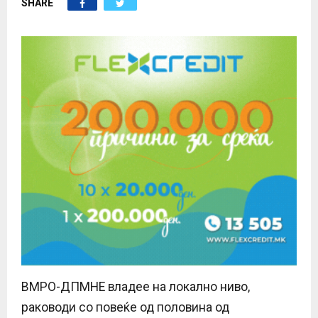
SHARE
E
N
U
ВМРО-ДПМНЕ владее на локално ниво,
раководи со повеќе од половина од