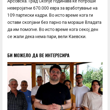
Арсовска. Град Скопје годинава ќе потроши
неверојатни 670.000 евра за вработување на
109 партиски кадри. Во исто време кога ги
остави скопјани без парно па мораше Владата
да им помогне. Во исто време кога секој ден
се жали дека нема пари, вели Каевски.
БИ МОЖЕЛО ДА ВЕ ИНТЕРЕСИРА