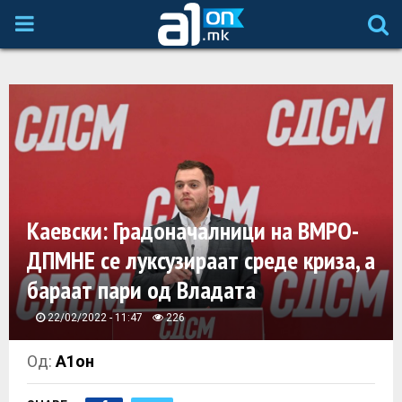
P
R
I
M
A
Каевски: Градоначалници на ВМРО-
ДПМНЕ се луксузираат среде криза, а
R
бараат пари од Владата
Y
22/02/2022 - 11:47
226
M
Од:
А1он