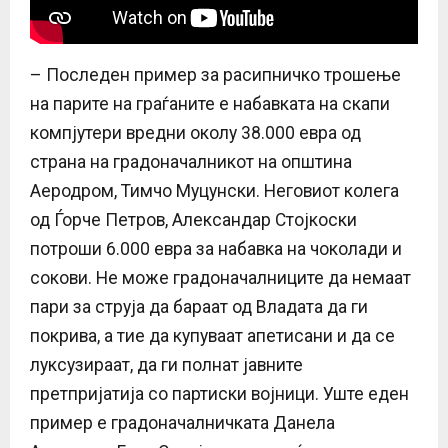
– Последен пример за расипничко трошење
на парите на граѓаните е набавката на скапи
компјутери вредни околу 38.000 евра од
страна на градoначалникот на општина
Аеродром, Тимчо Муцунски. Неговиот колега
од Ѓорче Петров, Александар Стојкоски
потроши 6.000 евра за набавка на чоколади и
сокови. Не може градоначалниците да немаат
пари за струја да бараат од Владата да ги
покрива, а тие да купуваат апетисани и да се
луксузираат, да ги полнат јавните
претпријатија со партиски војници. Уште еден
пример е градоначалничката Данела