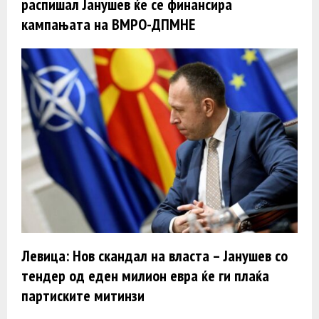
распишал Јанушев ќе се финансира
кампањата на ВМРО-ДПМНЕ
Левица: Нов скандал на власта – Јанушев со
тендер од еден милион евра ќе ги плаќа
партиските митинзи