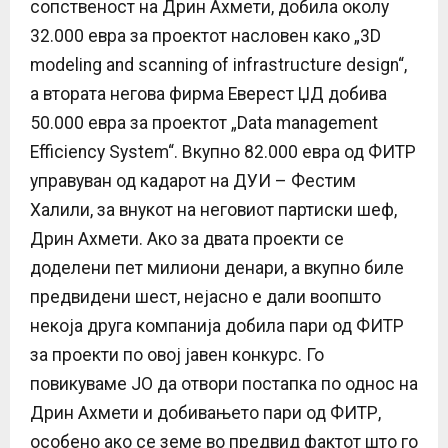
сопственост на Дрин Ахмети, добила околу
32.000 евра за проектот насловен како „3D
modeling and scanning of infrastructure design“,
а втората негова фирма Еверест ЏД добива
50.000 евра за проектот „Data management
Efficiency System“. Вкупно 82.000 евра од ФИТР
управуван од кадарот на ДУИ – Фестим
Халили, за внукот на неговиот партиски шеф,
Дрин Ахмети. Ако за двата проекти се
доделени пет милиони денари, а вкупно биле
предвидени шест, нејасно е дали воопшто
некоја друга компанија добила пари од ФИТР
за проекти по овој јавен конкурс. Го
повикуваме ЈО да отвори постапка по однос на
Дрин Ахмети и добивањето пари од ФИТР,
особено ако се земе во предвид фактот што го