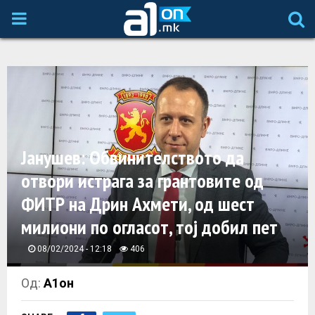
P
R
I
M
Јанушев: Обвинителството да
A
отвори истрага за грантовите од
ФИТР на Дрин Ахмети, од шест
R
милиони по огласот, тој добил пет
Y
08/02/2024 - 12:18
406
M
Од:
А1он