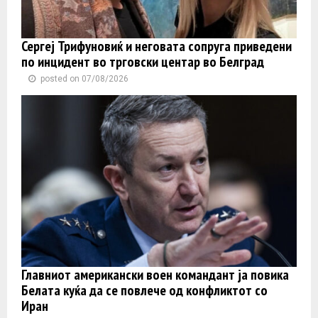
Сергеј Трифуновиќ и неговата сопруга приведени
по инцидент во трговски центар во Белград
posted on 07/08/2026
Главниот американски воен командант ја повика
Белата куќа да се повлече од конфликтот со
Иран