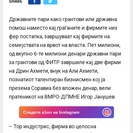
SHARE
E
N
Државните пари како грантови или државна
помош наместо кај граѓаните и фирмите низ
U
фер постапка, завршуваат кај фирмите на
семејствата на врвот на власта. Пет милиони,
од вкупно 6-те милиони денари државни пари
за грантови од ФИТР завршиле кај две фирми
на Дрин Ахмети, внук на Али Ахмети,
познатиот талентиран бизнисмен кој ја
презема Соравиа без вложен денар, вели
пратеникот на ВМРО-ДПМНЕ Игор Јанушев.
Следете a1on на Instagram
– Тор индустрис, фирма во целосна