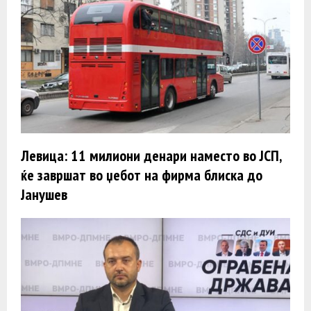
Левица: 11 милиони денари наместо во ЈСП,
ќе завршат во џебот на фирма блиска до
Јанушев