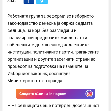
SHARE
E
N
Работната група за реформи во изборното
законодавство денеска ја одржа седмата
U
седница, на која беа разгледани и
анализирани предлозите, мислењата и
забелешките доставени од надлежните
институции, политичките партии, граѓанските
организации и другите засегнати страни во
процесот на подготовка на измените на
Изборниот законик, соопштува
Министерството за правда.
Следете a1on на Instagram
– На седницата беше потврден досегашниот