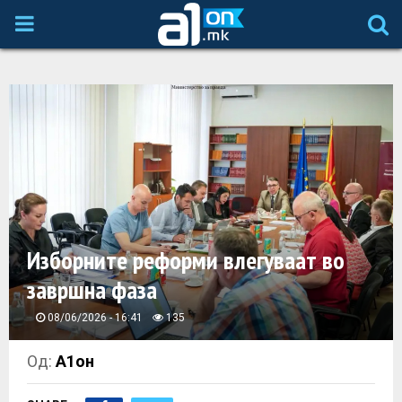
P
R
I
M
A
Изборните реформи влегуваат во
R
завршна фаза
Y
08/06/2026 - 16:41
135
M
Од:
А1он