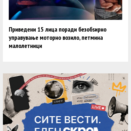
Приведени 15 лица поради безобѕирно
управување моторно возило, петмина
малолетници