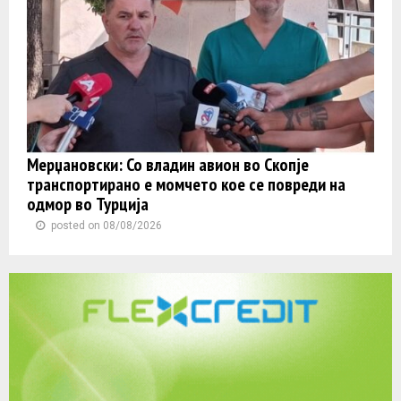
Мерџановски: Со владин авион во Скопје
транспортиранo e момчето кое се повреди на
одмор во Турција
posted on 08/08/2026