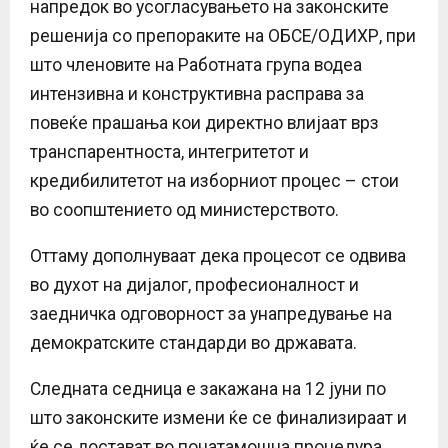
напредок во усогласувањето на законските
решенија со препораките на ОБСЕ/ОДИХР, при
што членовите на Работната група водеа
интензивна и конструктивна расправа за
повеќе прашања кои директно влијаат врз
транспарентноста, интегритетот и
кредибилитетот на изборниот процес – стои
во соопштението од министерството.
Оттаму дополнуваат дека процесот се одвива
во духот на дијалог, професионалност и
заедничка одговорност за унапредување на
демократските стандарди во државата.
Следната седница е закажана на 12 јуни по
што законските измени ќе се финализираат и
ќе се достават во понатамошна процедура