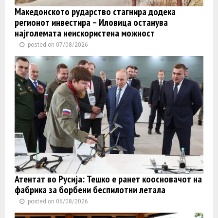
Македонското рударство стагнира додека
регионот инвестира – Иловица останува
најголемата неискористена можност
posted on 07/08/2026
Атентат во Русија: Тешко е ранет коосновачот на
фабрика за борбени беспилотни летала
posted on 06/08/2026