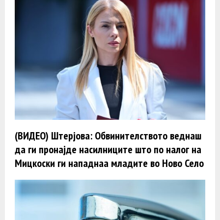
(ВИДЕО) Штерјова: Обвинителството веднаш
да ги пронајде насилниците што по налог на
Мицкоски ги нападнаа младите во Ново Село