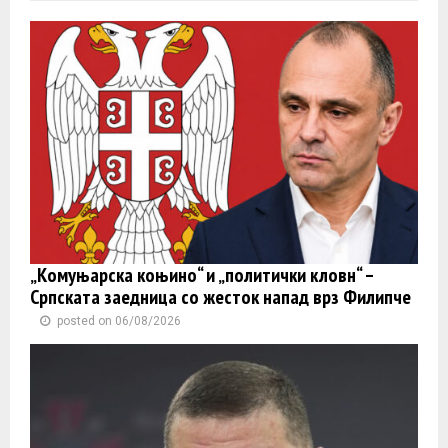
„Комуњарска коњино“ и „политички кловн“ –
Српската заедница со жесток напад врз Филипче
posted on 06/08/2026