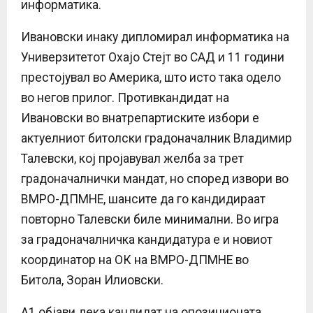
информатика.
Ивановски инаку дипломирал информатика на
Универзитетот Охајо Стејт во САД и 11 години
престојувал во Америка, што исто така одело
во негов прилог. Противкандидат на
Ивановски во внатрепартиските избори е
актуелниот битолски градоначалник Владимир
Талевски, кој пројавувал желба за трет
градоначалнички мандат, но според извори во
ВМРО-ДПМНЕ, шансите да го кандидираат
повторно Талевски биле минимални. Во игра
за градоначалничка кандидатура е и новиот
координатор на ОК на ВМРО-ДПМНЕ во
Битола, Зоран Илиовски.
А1 објави дека кандидат на опозиционата