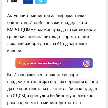
SHARE
E
N
Актуелниот министер за информатичко
општество Иво Ивановски, владејачката
U
ВМРО-ДПМНЕ размислува да го кандидира за
градоначалник на Битола, на претстојните
локални избори дознава А1 од партиски
извори.
Следете a1on на Instagram
Во Ивановски, велат нашите извори,
владеачката партија гледала сериозни шанси
да се спротивстави на кој и да било кандидат
на СДСМ, а пресудни би биле и успесите во
раководењето со министерството за