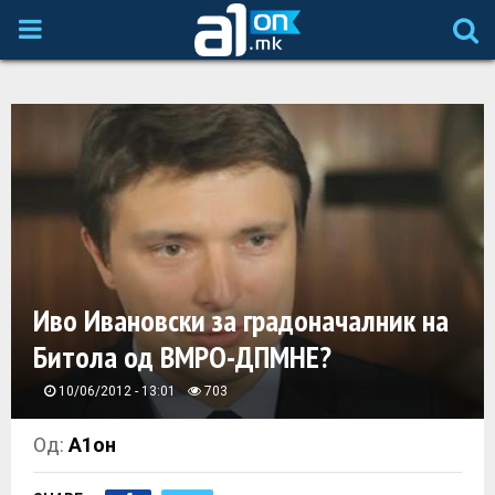
P
R
I
M
A
Иво Ивановски за градоначалник на
R
Битола од ВМРО-ДПМНЕ?
Y
10/06/2012 - 13:01
703
M
Од:
А1он