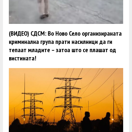
(ВИДЕО) СДСМ: Во Ново Село организираната
криминална група прати насилници да ги
тепаат младите – затоа што се плашат од
вистината!