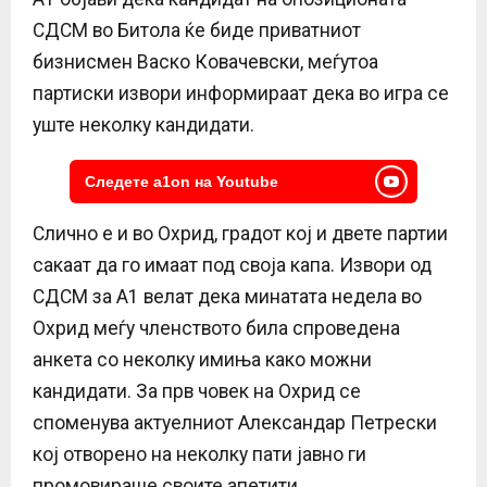
СДСМ во Битола ќе биде приватниот
бизнисмен Васко Ковачевски, меѓутоа
партиски извори информираат дека во игра се
уште неколку кандидати.
Следете a1on на Youtube
Слично е и во Охрид, градот кој и двете партии
сакаат да го имаат под своја капа. Извори од
СДСМ за А1 велат дека минатата недела во
Охрид меѓу членството била спроведена
анкета со неколку имиња како можни
кандидати. За прв човек на Охрид се
споменува актуелниот Александар Петрески
кој отворено на неколку пати јавно ги
промовираше своите апетити.