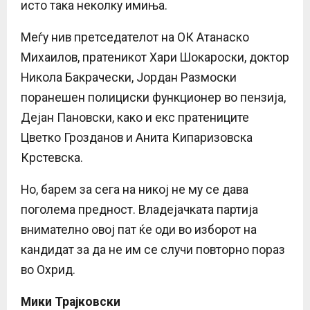
исто така неколку имиња.
Меѓу нив претседателот на ОК Атанаско
Михаилов, пратеникот Хари Шокароски, доктор
Никола Бакрачески, Јордан Размоски
поранешен полициски функционер во пензија,
Дејан Пановски, како и екс пратениците
Цветко Грозданов и Анита Кипаризовска
Крстевска.
Но, барем за сега на никој не му се дава
поголема предност. Владејачката партија
внимателно овој пат ќе оди во изборот на
кандидат за да не им се случи повторно пораз
во Охрид.
Мики Трајковски