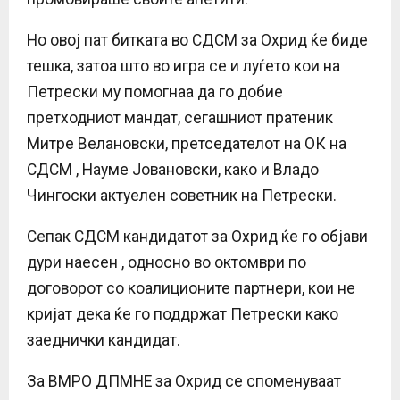
Но овој пат битката во СДСМ за Охрид ќе биде
тешка, затоа што во игра се и луѓето кои на
Петрески му помогнаа да го добие
претходниот мандат, сегашниот пратеник
Митре Велановски, претседателот на ОК на
СДСМ , Науме Јовановски, како и Владо
Чингоски актуелен советник на Петрески.
Сепак СДСМ кандидатот за Охрид ќе го објави
дури наесен , односно во октомври по
договорот со коалиционите партнери, кои не
кријат дека ќе го поддржат Петрески како
заеднички кандидат.
За ВМРО ДПМНЕ за Охрид се споменуваат