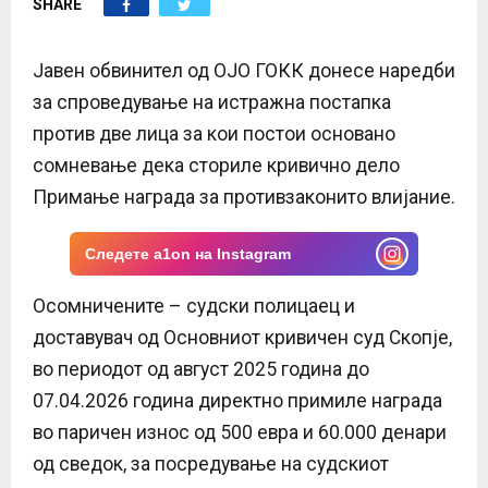
SHARE
E
N
Јавен обвинител од ОЈО ГОКК донесе наредби
за спроведување на истражна постапка
U
против две лица за кои постои основано
сомневање дека сториле кривично дело
Примање награда за противзаконито влијание.
Следете a1on на Instagram
Осомничените – судски полицаец и
доставувач од Основниот кривичен суд Скопје,
во периодот од август 2025 година до
07.04.2026 година директно примиле награда
во паричен износ од 500 евра и 60.000 денари
од сведок, за посредување на судскиот