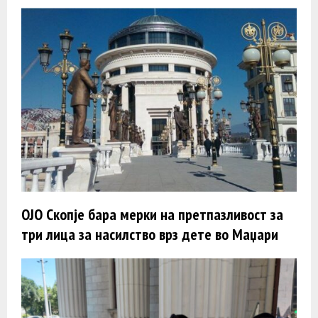
ОЈО Скопје бара мерки на претпазливост за
три лица за насилство врз дете во Маџари