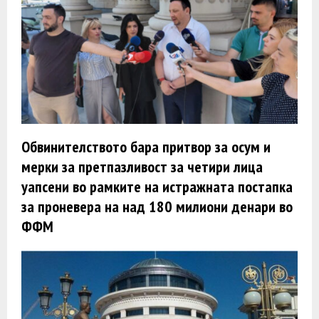
Обвинителството бара притвор за осум и
мерки за претпазливост за четири лица
уапсени во рамките на истражната постапка
за проневера на над 180 милиони денари во
ФФМ