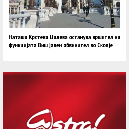
Наташа Крстева Цалева останува вршител на
функцијата Виш јавен обвинител во Скопје