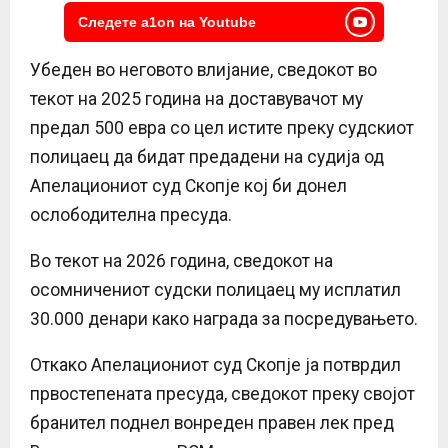
Следете a1on на Youtube
Убеден во неговото влијание, сведокот во
текот на 2025 година на доставувачот му
предал 500 евра со цел истите преку судскиот
полицаец да бидат предадени на судија од
Апелациониот суд Скопје кој би донел
ослободителна пресуда.
Во текот на 2026 година, сведокот на
осомничениот судски полицаец му исплатил
30.000 денари како награда за посредувањето.
Откако Апелациониот суд Скопје ја потврдил
првостепената пресуда, сведокот преку својот
бранител поднел вонреден правен лек пред