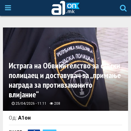
P
R
I
M
Истрага на Обвинителство за судски
A
полицаец и доставувач за „примање
награда за противзаконито
R
влијание“
Y
25/04/2026 - 11:11
208
M
Од:
А1он