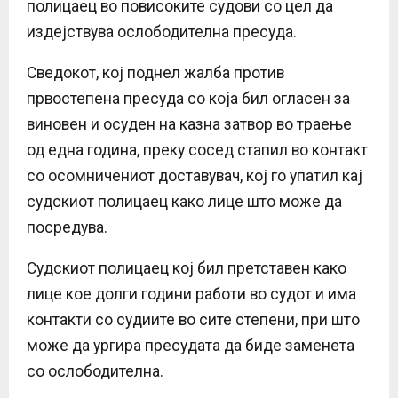
полицаец во повисоките судови со цел да
издејствува ослободителна пресуда.
Сведокот, кој поднел жалба против
првостепена пресуда со која бил огласен за
виновен и осуден на казна затвор во траење
од една година, преку сосед стапил во контакт
со осомничениот доставувач, кој го упатил кај
судскиот полицаец како лице што може да
посредува.
Судскиот полицаец кој бил претставен како
лице кое долги години работи во судот и има
контакти со судиите во сите степени, при што
може да ургира пресудата да биде заменета
со ослободителна.