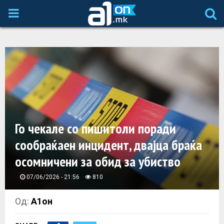
P
R
I
M
A
Го чекале со пишитоли поради
сообраќаен инцидент, двајца браќа
R
осомничени за обид за убиство
Y
07/06/2026 - 21:56
810
M
Од:
А1он