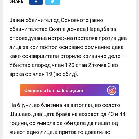
SHARE
E
N
Јавен обвинител од Основното јавно
обвинителство Скопје донесе Наредба за
U
спроведување истражна постапка против две
лица за кои постои основано сомнение дека
како соизвршители сториле кривично дело –
Убиство според член 123 став 2 точка 3 во
врска со член 19 (во обид).
Следете a1on на Instagram
На 6 јуни, во близина на автоплац во селото
Шишево, двајцата браќа на возраст од 43 и 44
години, со умисла се обиделе да лишат од
живот едно лице, а притоа го довеле во