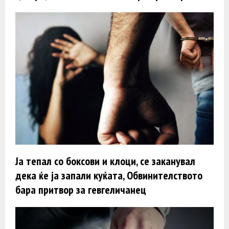
Ја тепал со боксови и клоци, се заканувал
дека ќе ја запали куќата, Обвинителството
бара притвор за гевгеличанец