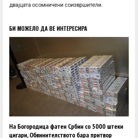
двајцата осомничени соизвршители.
БИ МОЖЕЛО ДА ВЕ ИНТЕРЕСИРА
На Богородица фатен Србин со 5000 штеки
цигари, Обвинителството бара притвор