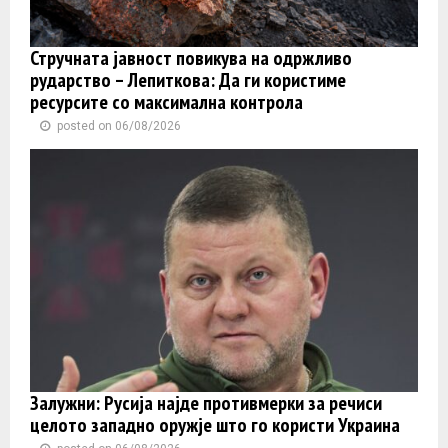
Стручната јавност повикува на одржливо
рударство – Лепиткова: Да ги користиме
ресурсите со максимална контрола
posted on 06/08/2026
Залужни: Русија најде противмерки за речиси
целото западно оружје што го користи Украина