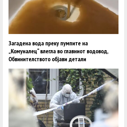
Загадена вода преку пумпите на
„Комуналец“ влегла во главниот водовод,
Обвинителството објави детали