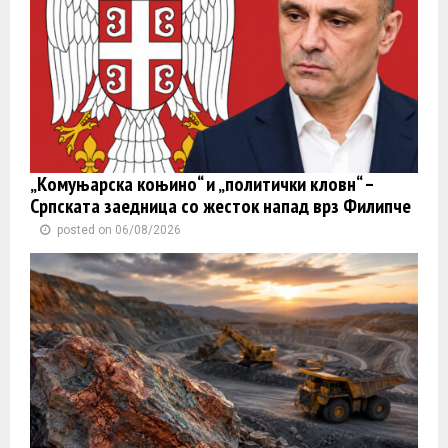
„Комуњарска коњино“ и „политички кловн“ –
Српската заедница со жесток напад врз Филипче
posted on 06/08/2026