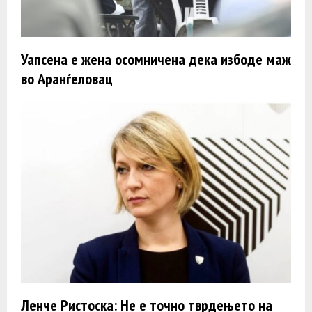
Уапсена е жена осомничена дека избоде маж
во Аранѓеловац
Ленче Ристоска: Не е точно тврдењето на