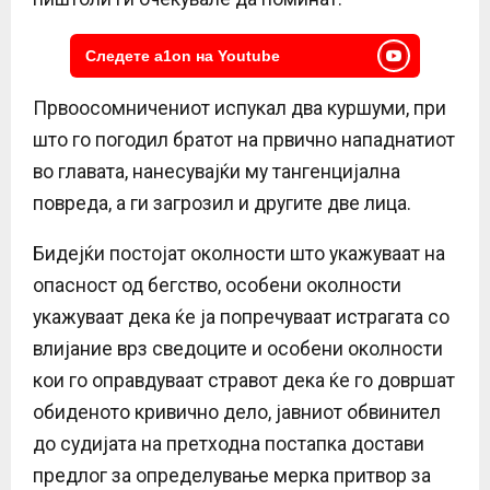
Следете a1on на Youtube
Првоосомничениот испукал два куршуми, при
што го погодил братот на првично нападнатиот
во главата, нанесувајќи му тангенцијална
повреда, а ги загрозил и другите две лица.
Бидејќи постојат околности што укажуваат на
опасност од бегство, особени околности
укажуваат дека ќе ја попречуваат истрагата со
влијание врз сведоците и особени околности
кои го оправдуваат стравот дека ќе го довршат
обиденото кривично дело, јавниот обвинител
до судијата на претходна постапка достави
предлог за определување мерка притвор за