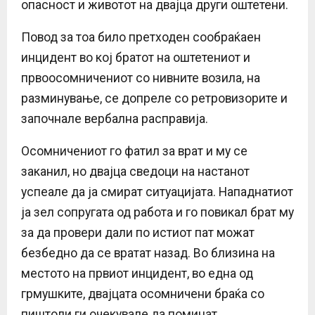
опасност и животот на двајца други оштетени.
Повод за тоа било претходен сообраќаен
инцидент во кој братот на оштетениот и
првоосомничениот со нивните возила, на
разминување, се допреле со ретровизорите и
започнале вербална расправија.
Осомничениот го фатил за врат и му се
заканил, но двајца сведоци на настанот
успеале да ја смират ситуацијата. Нападнатиот
ја зел сопругата од работа и го повикал брат му
за да провери дали по истиот пат можат
безбедно да се вратат назад. Во близина на
местото на првиот инцидент, во една од
грмушките, двајцата осомничени браќа со
пиштоли ги очекувале да поминат.