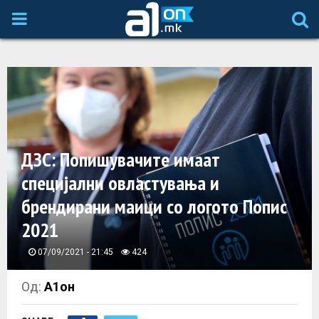
P
R
I
M
ДЗС: Попишувачите имаат
A
специјални овластувања и
брендирани маици со логото Попис
R
2021
Y
07/09/2021 - 21:45
424
M
Од:
А1он