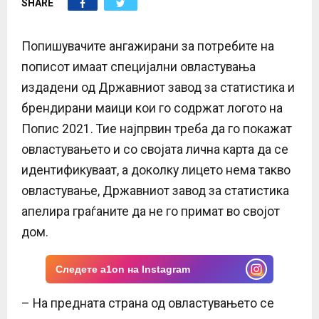
SHARE
E
N
Попишувачите ангажирани за потребите на
пописот имаат специјални овластувања
U
издадени од Државниот завод за статистика и
брендирани маици кои го содржат логото на
Попис 2021. Тие најпрвин треба да го покажат
овластувањето и со својата лична карта да се
идентификуваат, а доколку лицето нема такво
овластување, Државниот завод за статистика
апелира граѓаните да не го примат во својот
дом.
Следете a1on на Instagram
– На предната страна од овластувањето се