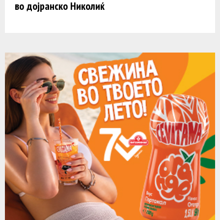
во дојранско Николиќ