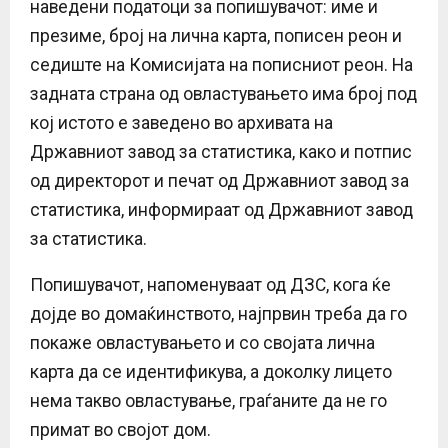
наведени податоци за попишувачот: име и
презиме, број на лична карта, пописен реон и
седиште на Комисијата на пописниот реон. На
задната страна од овластувањето има број под
кој истото е заведено во архивата на
Државниот завод за статистика, како и потпис
од директорот и печат од Државниот завод за
статистика, информираат од Државниот завод
за статистика.
Попишувачот, напоменуваат од ДЗС, кога ќе
дојде во домаќинството, најпрвин треба да го
покаже овластувањето и со својата лична
карта да се идентификува, а доколку лицето
нема такво овластување, граѓаните да не го
примат во својот дом.