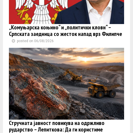
„Комуњарска коњино“ и „политички кловн“ –
Српската заедница со жесток напад врз Филипче
posted on 06/08/2026
Стручната јавност повикува на одржливо
рударство – Лепиткова: Да ги користиме