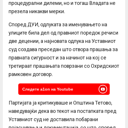
процедурални дилеми, но и тогаш Владата не
презела никакви мерки.
Според ДУИ, одлуката за именувањето на
улиците била дел од правниот поредок речиси
две децении, а најновата одлука на Уставниот
суд создава преседан што отвора прашања за
правната сигурност и за начинот на кој се
третираат прашањата поврзани со Охридскиот
рамковен договор.
Следете a1on на Youtube
Партијата ја критикуваше и Општина Тетово,
наведувајќи дека во текот на постапката пред
Уставниот суд не доставила побарани
појаснувања и документација, со што, според