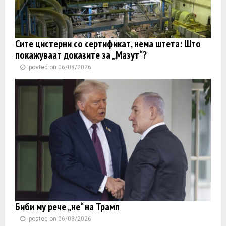
Сите цистерни со сертификат, нема штета: Што
покажуваат доказите за „Мазут“?
posted on 06/08/2026
Биби му рече „не“ на Трамп
posted on 06/08/2026