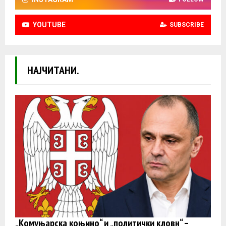
YOUTUBE
SUBSCRIBE
НАЈЧИТАНИ.
„Комуњарска коњино“ и „политички кловн“ –