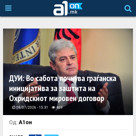
P
R
I
M
A
ДУИ: Во сабота почнува граѓанска
иницијатива за заштита на
R
Охридскиот мировен договор
Y
08/07/2026 - 15:31
469
M
Од:
А1он