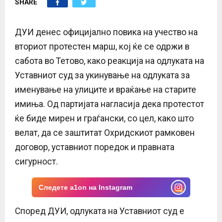
SHARE
E
N
ДУИ денес официјално повика на учество на
вториот протестен марш, кој ќе се одржи в
U
сабота во Тетово, како реакција на одлуката на
Уставниот суд за укинување на одлуката за
именување на улиците и враќање на старите
имиња. Од партијата нагласија дека протестот
ќе биде мирен и граѓански, со цел, како што
велат, да се заштитат Охридскиот рамковен
договор, уставниот поредок и правната
сигурност.
Следете a1on на Instagram
Според ДУИ, одлуката на Уставниот суд е