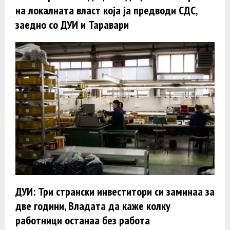
на локалната власт која ја предводи СДС,
заедно со ДУИ и Таравари
ДУИ: Три странски инвеститори си заминаа за
две години, Владата да каже колку
работници останаа без работа