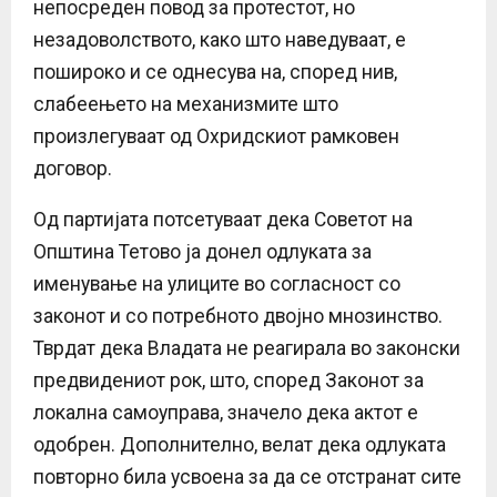
непосреден повод за протестот, но
незадоволството, како што наведуваат, е
пошироко и се однесува на, според нив,
слабеењето на механизмите што
произлегуваат од Охридскиот рамковен
договор.
Од партијата потсетуваат дека Советот на
Општина Тетово ја донел одлуката за
именување на улиците во согласност со
законот и со потребното двојно мнозинство.
Тврдат дека Владата не реагирала во законски
предвидениот рок, што, според Законот за
локална самоуправа, значело дека актот е
одобрен. Дополнително, велат дека одлуката
повторно била усвоена за да се отстранат сите