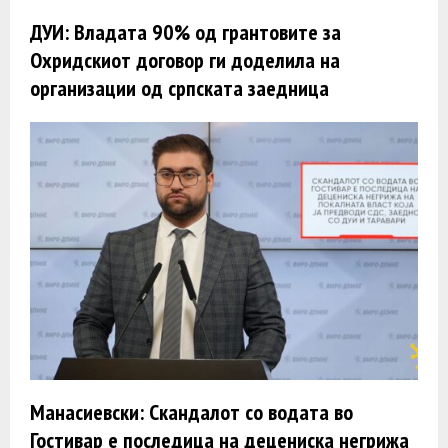
ДУИ: Владата 90% од грантовите за
Охридскиот договор ги доделила на
организации од српската заедница
Манасиевски: Скандалот со водата во
Гостивар е последица на децениска негрижа