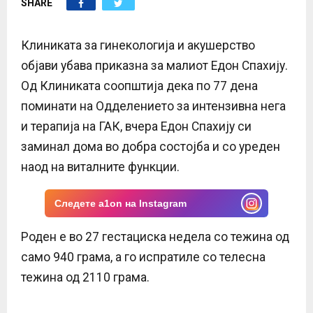
SHARE
E
N
Клиниката за гинекологија и акушерство
објави убава приказна за малиот Едон Спахију.
U
Од Клиниката соопштија дека по 77 дена
поминати на Одделението за интензивна нега
и терапија на ГАК, вчера Едон Спахију си
заминал дома во добра состојба и со уреден
наод на виталните функции.
Следете a1on на Instagram
Роден е во 27 гестациска недела со тежина од
само 940 грама, а го испратиле со телесна
тежина од 2110 грама.