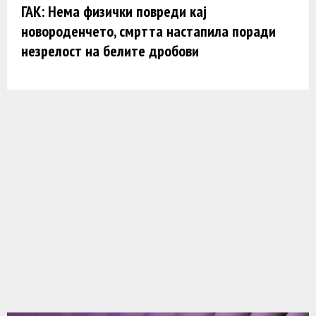
ГАК: Нема физички повреди кај
новороденчето, смртта настапила поради
незрелост на белите дробови