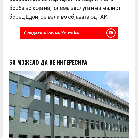
борба во која најголема заслуга има малиот
борец Едон, се вели во објавата од ГАК.
Следете a1on на Youtube
БИ МОЖЕЛО ДА ВЕ ИНТЕРЕСИРА