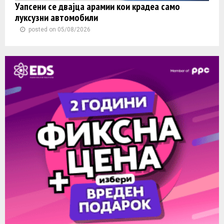
Уапсени се двајца арамии кои крадеа само
луксузни автомобили
posted on 05/08/2026