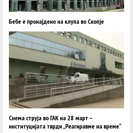
Бебе e пронајдено на клупа во Скопје
Снема струја во ГАК на 28 март –
институцијата тврди „Реагиравме на време“