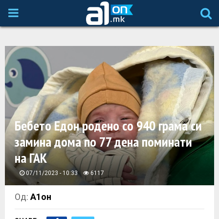
P
R
I
M
A
Бебето Едон родено со 940 грама си
замина дома по 77 дена поминати
R
на ГАК
Y
07/11/2023 - 10:33
6117
M
Од:
А1он