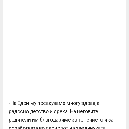
-На Едон му посакуваме многу здравје,
радосно детство и среќа. На неговите
родители им благодариме за трпението и за
соработката во периодот на заедничката