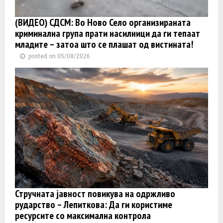
(ВИДЕО) СДСМ: Во Ново Село организираната
криминална група прати насилници да ги тепаат
младите – затоа што се плашат од вистината!
posted on 05/08/2026
Стручната јавност повикува на одржливо
рударство – Лепиткова: Да ги користиме
ресурсите со максимална контрола