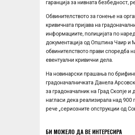
гаранција за нивната безбедност, ре
Обвинителството за гонење на орга
кривичната пријава на градоначалн
информациите, полицијата по наред
документација од Општина Чаир и М
обвинителството прави споредба на
евентуални кривични дела.
На новинарски прашања по брифинго
градоначалничката Данела Арсовска
за градоначалник на Град Скопје и 
нагласи дека реализирала над 900 п
рече „сериозните опструкции од Сов
БИ МОЖЕЛО ДА ВЕ ИНТЕРЕСИРА