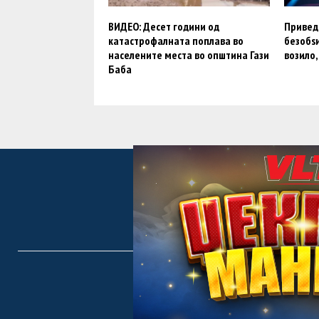
ВИДЕО: Десет години од
Привед
катастрофалната поплава во
безобѕ
населените места во општина Гази
возило
Баба
F