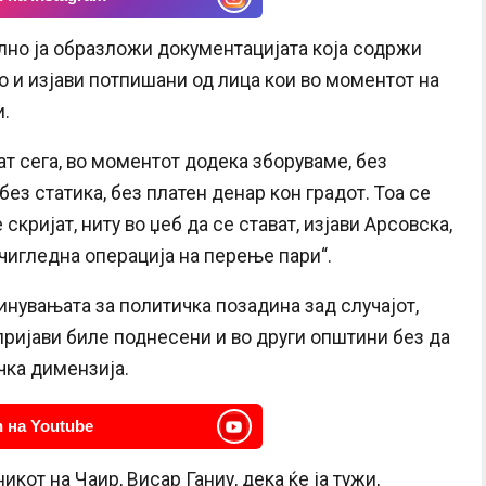
ално ја образложи документацијата која содржи
о и изјави потпишани од лица кои во моментот на
и.
дат сега, во моментот додека зборуваме, без
без статика, без платен денар кон градот. Тоа се
скријат, ниту во џеб да се стават, изјави Арсовска,
очигледна операција на перење пари“.
инувањата за политичка позадина зад случајот,
пријави биле поднесени и во други општини без да
чка димензија.
 на Youtube
икот на Чаир, Висар Ганиу, дека ќе ја тужи,