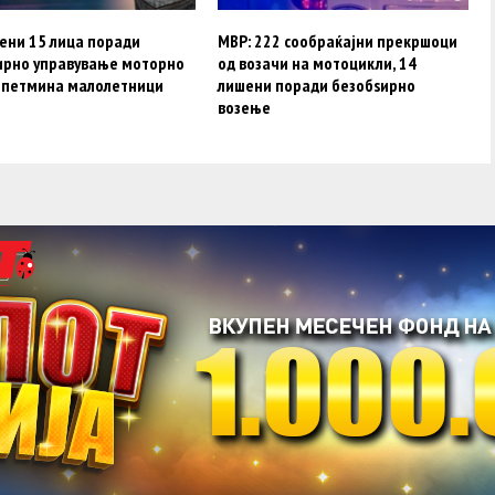
ени 15 лица поради
МВР: 222 сообраќајни прекршоци
ирно управување моторно
од возачи на мотоцикли, 14
, петмина малолетници
лишени поради безобѕирно
возење
acebook
Twitter
Instagram
Youtube
Импресум
Контакт
Маркетинг
Услови за користење
@2019 - A1on. Сите права задржани.