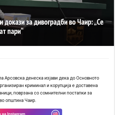
и докази за дивоградби во Чаир: „Се
рат пари“
ла Арсовска денеска изјави дека до Основното
организиран криминал и корупција е доставена
аници, поврзана со сомнителни постапки за
 во општина Чаир.
 на Instagram