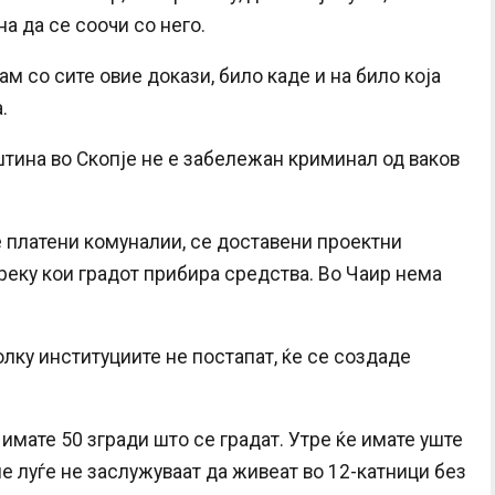
а да се соочи со него.
ам со сите овие докази, било каде и на било која
.
штина во Скопје не е забележан криминал од ваков
е платени комуналии, се доставени проектни
реку кои градот прибира средства. Во Чаир нема
олку институциите не постапат, ќе се создаде
имате 50 згради што се градат. Утре ќе имате уште
тие луѓе не заслужуваат да живеат во 12-катници без