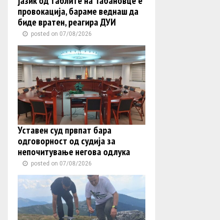
јазик од таблите на Табановце е
провокација, бараме веднаш да
биде вратен, реагира ДУИ
posted on 07/08/2026
Уставен суд првпат бара
одговорност од судија за
непочитување негова одлука
posted on 07/08/2026