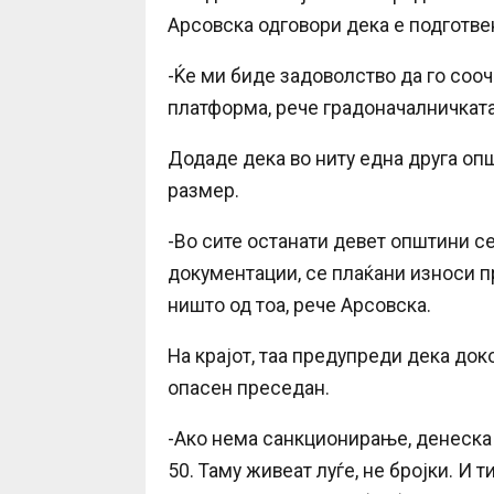
Арсовска одговори дека е подготвен
-Ќе ми биде задоволство да го сооч
платформа, рече градоначалничката
Додаде дека во ниту една друга оп
размер.
-Во сите останати девет општини с
документации, се плаќани износи п
ништо од тоа, рече Арсовска.
На крајот, таа предупреди дека док
опасен преседан.
-Ако нема санкционирање, денеска 
50. Таму живеат луѓе, не бројки. И 