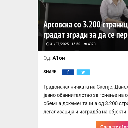
Арсовска со 3.200 страниц
градат згради за да се пе
31/07/2025 - 15:50
4373
Од:
А1он
SHARE
Градоначалничката на Скопје, Дане
јавно обвинителство за гонење на 
обемна документација од 3.200 стр
легализација и изградба на објекти
Следете a1on