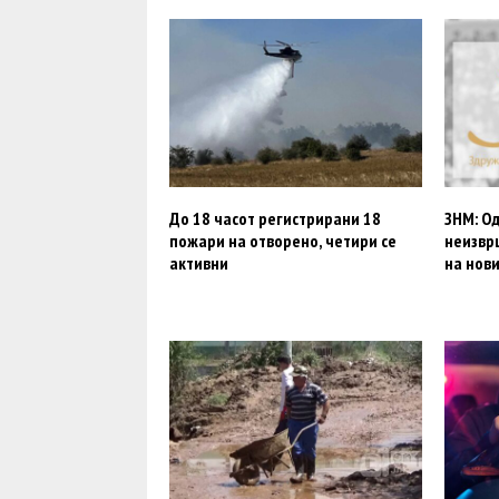
До 18 часот регистрирани 18
ЗНМ: Од
пожари на отворено, четири се
неизвр
активни
на нов