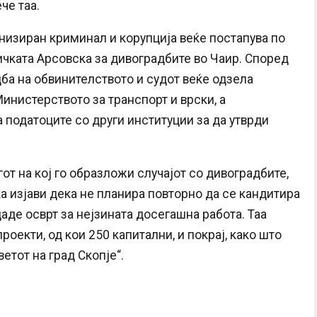
че таа.
низиран криминал и корупција веќе постапува по
ичката Арсовска за дивоградбите во Чаир. Според
ба на обвинителството и судот веќе одзела
инистерството за транспорт и врски, а
 податоците со други институции за да утврди
т на кој го образложи случајот со дивоградбите,
 изјави дека не планира повторно да се кандитира
даде осврт за нејзината досегашна работа. Таа
роекти, од кои 250 капитални, и покрај, како што
етот на град Скопје“.