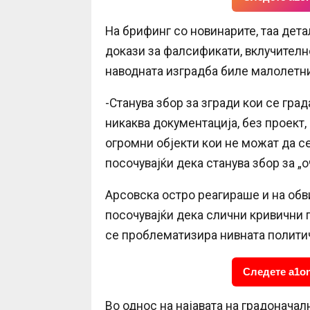
На брифинг со новинарите, таа дет
докази за фалсификати, вклучителн
наводната изградба биле малолетн
-Станува збор за згради кои се гра
никаква документација, без проект, 
огромни објекти кои не можат да се 
посочувајќи дека станува збор за „
Арсовска остро реагираше и на обв
посочувајќи дека слични кривични 
се проблематизира нивната полити
Следете a1on
Во однос на најавата на градоначалн