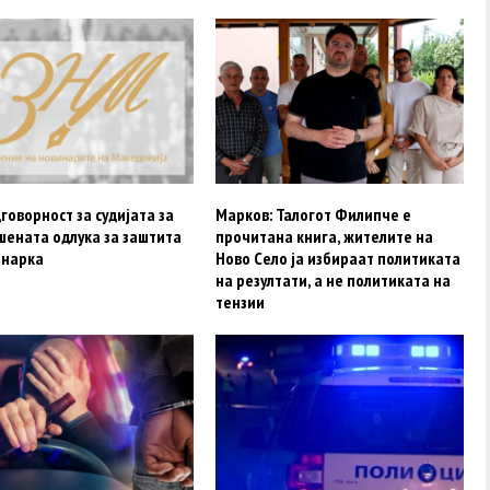
говорност за судијата за
Марков: Талогот Филипче е
шената одлука за заштита
прочитана книга, жителите на
инарка
Ново Село ја избираат политиката
на резултати, а не политиката на
тензии