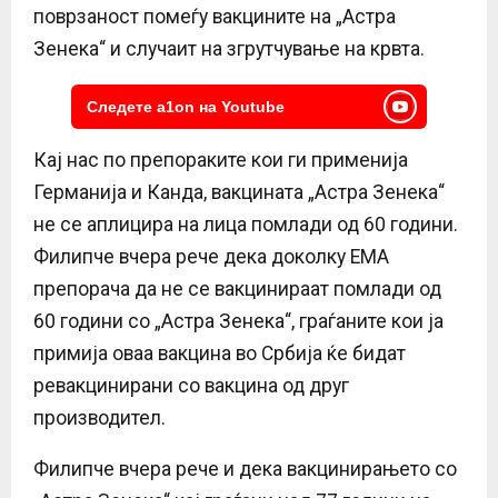
поврзаност помеѓу вакцините на „Астра
Зенека“ и случаит на згрутчување на крвта.
Следете a1on на Youtube
Кај нас по препораките кои ги применија
Германија и Канда, вакцината „Астра Зенека“
не се аплицира на лица помлади од 60 години.
Филипче вчера рече дека доколку ЕМА
препорача да не се вакцинираат помлади од
60 години со „Астра Зенека“, граѓаните кои ја
примија оваа вакцина во Србија ќе бидат
ревакцинирани со вакцина од друг
производител.
Филипче вчера рече и дека вакцинирањето со