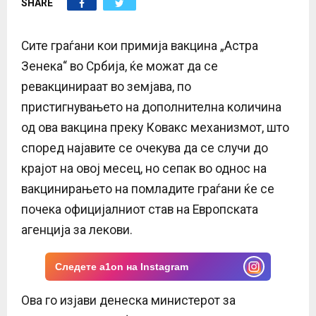
SHARE
E
N
Сите граѓани кои примија вакцина „Астра
Зенека“ во Србија, ќе можат да се
U
ревакцинираат во земјава, по
пристигнувањето на дополнителна количина
од ова вакцина преку Ковакс механизмот, што
според најавите се очекува да се случи до
крајот на овој месец, но сепак во однос на
вакцинирањето на помладите граѓани ќе се
почека официјалниот став на Европската
агенција за лекови.
Следете a1on на Instagram
Ова го изјави денеска министерот за