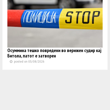
Осуммина тешко повредени во верижен судир кај
Битола, патот е затворен
posted on 05/08/2026