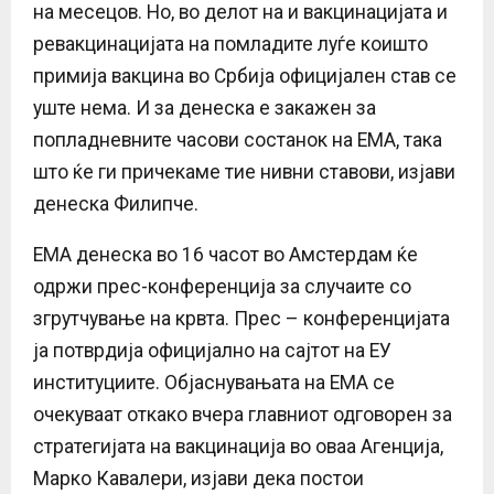
на месецов. Но, во делот на и вакцинацијата и
ревакцинацијата на помладите луѓе коишто
примија вакцина во Србија официјален став се
уште нема. И за денеска е закажен за
попладневните часови состанок на ЕМА, така
што ќе ги причекаме тие нивни ставови, изјави
денеска Филипче.
ЕМА денеска во 16 часот во Амстердам ќе
одржи прес-конференција за случаите со
згрутчување на крвта. Прес – конференцијата
ја потврдија официјално на сајтот на ЕУ
институциите. Објаснувањата на ЕМА се
очекуваат откако вчера главниот одговорен за
стратегијата на вакцинација во оваа Агенција,
Марко Кавалери, изјави дека постои