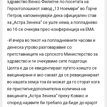
здравство Венко Филипче по посетата на
Геронтолошкиот завод „13 Ноември” во Ѓорче
Петров, напоменувајќи дека официјален став
за „Астра Зенека“ се уште нема, а попладнево
во 16 се очекува прес-конференција на ЕМА.
-И вчера во текот на попладневните часови и
денеска утрово разговаравме со
претставниците на српското Министерство за
здравство и ги очекуваме сите податоци.
Целта е да се евидентираат луѓето коишто се
вакцинирани и ако сакаат да се ревакцинираат
во нашата земја тоа ќе можат да го сторат кога
ќе пристигнедополнителна количина на
вакцината „Астра Зенека“ преку Ковакс и
според најавите би требало да биде до крајот