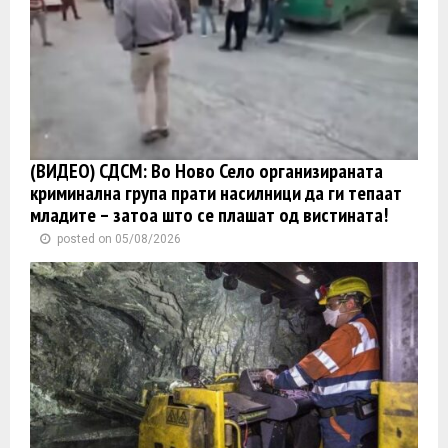
(ВИДЕО) СДСМ: Во Ново Село организираната
криминална група прати насилници да ги тепаат
младите – затоа што се плашат од вистината!
posted on 05/08/2026