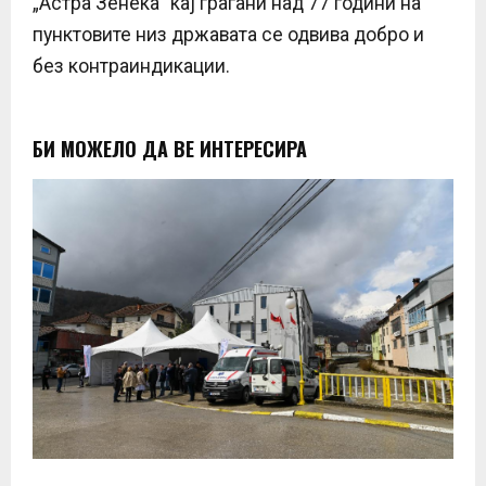
„Астра Зенека“ кај граѓани над 77 години на
пунктовите низ државата се одвива добро и
без контраиндикации.
БИ МОЖЕЛО ДА ВЕ ИНТЕРЕСИРА