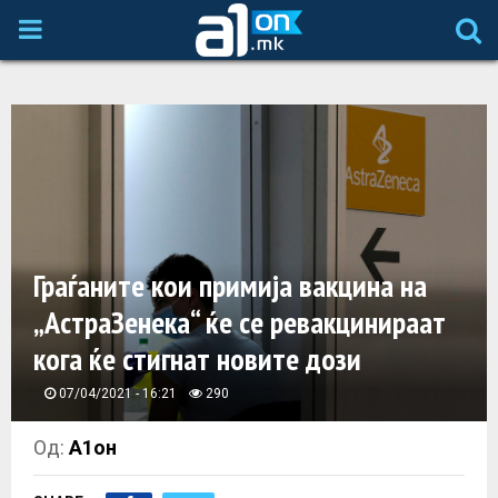
P
R
I
M
A
Граѓаните кои примија вакцина на
„АстраЗенека“ ќе се ревакцинираат
R
кога ќе стигнат новите дози
Y
07/04/2021 - 16:21
290
M
Од:
А1он